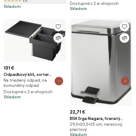
Dostupné v 2 e-shopoch
Skladom
Skladom
131 €
Odpadkový kôš, sorter
Na triedený odpad, na
zabudovateľný Blanco 521470
komunálny odpad
Dostupné v 2 e-shopoch
Skladom
22,71 €
BISK Erga Niagara, hranatý
29,5×20,5×25 cm, nerezový,
odpadkový kôš 6l s pedálom,
plastový
chrómová, ERG-00122
Skladom