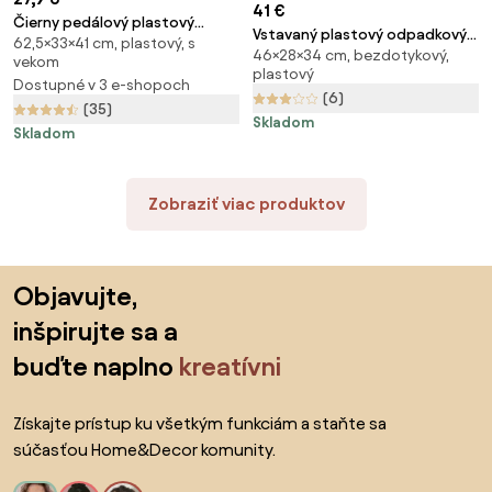
41 €
Čierny pedálový plastový
Vstavaný plastový odpadkový
62,5×33×41 cm, plastový, s
odpadkový kôš 50 l – Addis
46×28×34 cm, bezdotykový,
kôš 24 l Swing 2.0 - Elletipi
vekom
plastový
Dostupné v 3 e-shopoch
(6)
(35)
Skladom
Skladom
Zobraziť viac produktov
Preskočiť pätu, prejsť na začiatok stránky
Objavujte,
inšpirujte sa a
buďte naplno
kreatívni
Získajte prístup ku všetkým funkciám a staňte sa
súčasťou Home&Decor komunity.