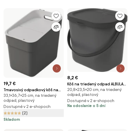
8,2 €
19,7 €
Kôš na triedený odpad ALBULA
20,8×23,5×20 cm, na triedený
Tmavosivý odpadkový kôš na
šedý 6 l
odpad, plastový
33,1×36,7×25 cm, na triedený
triedený odpad z
odpad, plastový
Dostupné v 2 e-shopoch
recyklovaného plastu 20 l
Na odoslanie o 5 dní
Dostupné v 2 e-shopoch
Ready To Collect – Curver
(2)
Skladom