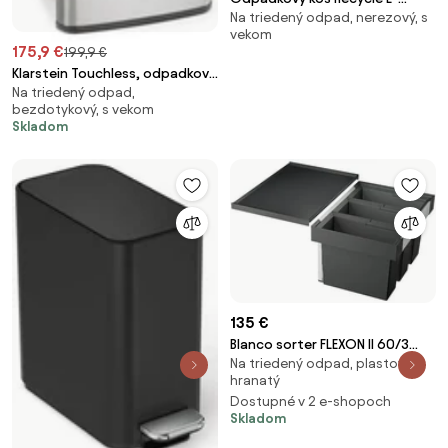
Na triedený odpad, nerezový, s
Cube, 28 l + 18 l
vekom
175,9 €
199,9 €
Klarstein Touchless, odpadkový
Na triedený odpad,
kôš, senzor, 72 l, 4 nádoby,
bezdotykový, s vekom
ABS/PP/ušľachtilá oceľ
Skladom
135 €
Blanco sorter FLEXON II 60/3
Na triedený odpad, plastový,
521472
hranatý
Dostupné v 2 e-shopoch
Skladom