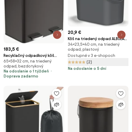
20,9 €
Kôš na triedený odpad ALBULA
34×23,5×40 cm, na triedený
šedý 25 l
183,5 €
odpad, plastový
Dostupné v 3 e-shopoch
Recyklačný odpadkový kôš
65×58×32 cm, na triedený
LTB60BK
(2)
odpad, bezdotykový
Na odoslanie o 5 dní
Na odoslanie o 1 týždeň
Doprava zadarmo