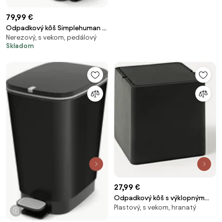
79,99 €
Odpadkový kôš Simplehuman 5
Nerezový, s vekom, pedálový
l s vreckom na vrecká čierna
Skladom
mat SHCW2101
27,99 €
Odpadkový kôš s výklopným
Plastový, s vekom, hranatý
vekom Loa
1 video