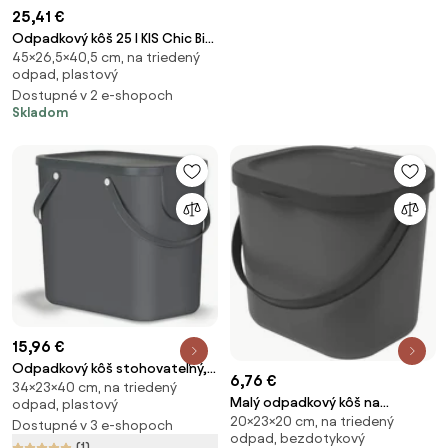
25,41 €
Odpadkový kôš 25 l KIS Chic Bin
45×26,5×40,5 cm, na triedený
M, čierny matný
odpad, plastový
Dostupné v 2 e-shopoch
Skladom
15,96 €
Odpadkový kôš stohovateľný, s
6,76 €
34×23×40 cm, na triedený
nálepkami ALBULA, 25 l, antracit
Malý odpadkový kôš na
odpad, plastový
20×23×20 cm, na triedený
bioodpad, 6 l ALBULA, antracit
Dostupné v 3 e-shopoch
odpad, bezdotykový
(1)