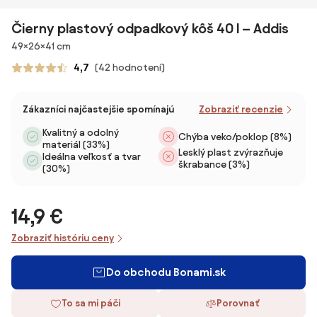
Čierny plastový odpadkový kôš 40 l – Addis
Rozmery
49×26×41 cm
4,7
(42 hodnotení)
Zákazníci najčastejšie spomínajú
Zobraziť recenzie
Kvalitný a odolný
Chýba veko/poklop (8%)
materiál (33%)
Lesklý plast zvýrazňuje
Ideálna veľkosť a tvar
škrabance (3%)
(30%)
14,9 €
Zobraziť históriu ceny
Do obchodu Bonami.sk
To sa mi páči
Porovnať