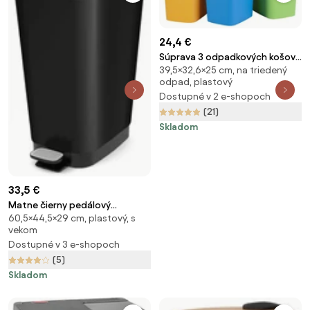
24,4 €
Súprava 3 odpadkových košov
39,5×32,6×25 cm, na triedený
na triedený odpad Curver ECO,
odpad, plastový
25 l
Dostupné v 2 e-shopoch
(21)
Skladom
33,5 €
Matne čierny pedálový
60,5×44,5×29 cm, plastový, s
plastový odpadkový kôš 45 l
vekom
Chic Bin – KIS
Dostupné v 3 e-shopoch
(5)
Skladom