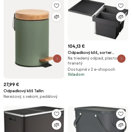
104,13 €
Odpadkový kôš, sorter
Na triedený odpad, plastový,
zabudovateľný Blanco 38 l sivá
hranatý
mat 521469
Dostupné v 2 e-shopoch
Skladom
27,99 €
Odpadkový kôš Tallin
Nerezový, s vekom, pedálový