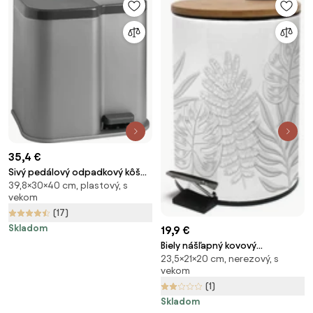
35,4 €
Sivý pedálový odpadkový kôš
39,8×30×40 cm, plastový, s
Curver Duo, 21 l
vekom
(17)
Skladom
19,9 €
Biely nášľapný kovový
23,5×21×20 cm, nerezový, s
odpadkový kôš 3 l Amber –
vekom
douceur d'intérieur
(1)
Skladom