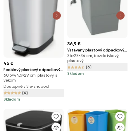
36,9 €
Vstavaný plastový odpadkový
36×28×34 cm, bezdotykový,
kôš 18 l Swing 2.0 - Elletipi
plastový
45 €
(6)
Pedálový plastový odpadkový
Skladom
60,5×44,5×29 cm, plastový, s
kôš v striebornej farbe 45 l Chic
vekom
Bin – KIS
Dostupné v 3 e-shopoch
(4)
Skladom