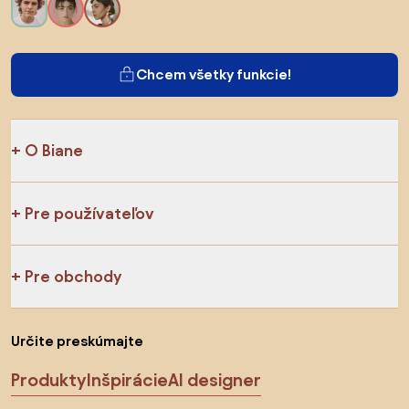
Chcem všetky funkcie!
O Biane
Pre používateľov
Pre obchody
Určite preskúmajte
Produkty
Inšpirácie
AI designer