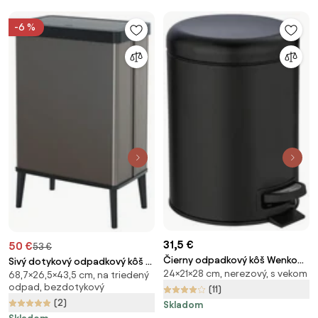
-6 %
31,5 €
50 €
53 €
Čierny odpadkový kôš Wenko
Sivý dotykový odpadkový kôš z
24×21×28 cm, nerezový, s vekom
Leman, 5 l
68,7×26,5×43,5 cm, na triedený
recyklovaného plastu 54 l Verto
odpad, bezdotykový
(11)
High – Curver
(2)
Skladom