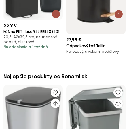
65,9 €
Kôš na PET fľaše 95L RRB509B01
70,5×42×32,5 cm, na triedený
27,99 €
odpad, plastový
Odpadkový kôš Tallin
Na odoslanie o 1 týždeň
Nerezový, s vekom, pedálový
Najlepšie produkty od Bonami.sk