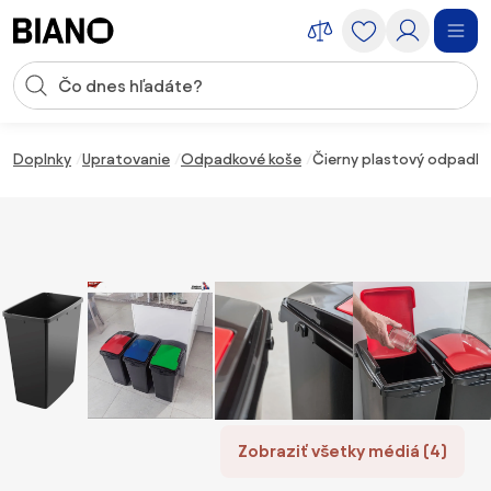
Preskočiť navigáciu, prejsť na obsah
Vstup pre vyhľadávanie
Preskočiť obsah, prejsť na pätu
Doplnky
Upratovanie
Odpadkové koše
Čierny plastový odpadkov
Zobraziť všetky médiá (4)