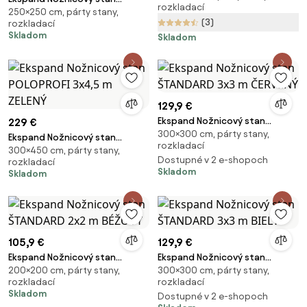
rozkladací
250×250 cm, párty stany,
ŠTANDARD 2,5x2,5 m BÉŽOVÝ
(3)
rozkladací
Skladom
Skladom
129,9 €
Ekspand Nožnicový stan
229 €
300×300 cm, párty stany,
ŠTANDARD 3x3 m ČERVENÝ
Ekspand Nožnicový stan
rozkladací
300×450 cm, párty stany,
POLOPROFI 3x4,5 m ZELENÝ
Dostupné v 2 e-shopoch
rozkladací
Skladom
Skladom
105,9 €
129,9 €
Ekspand Nožnicový stan
Ekspand Nožnicový stan
200×200 cm, párty stany,
300×300 cm, párty stany,
ŠTANDARD 2x2 m BÉŽOVÝ
ŠTANDARD 3x3 m BIELY
rozkladací
rozkladací
Skladom
Dostupné v 2 e-shopoch