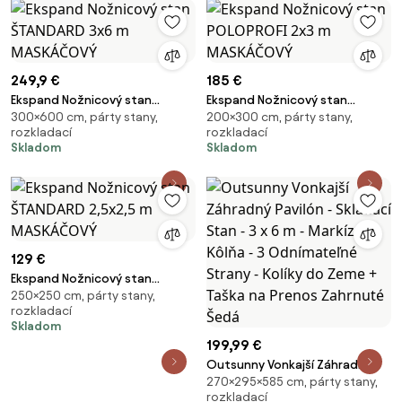
249,9 €
185 €
Ekspand Nožnicový stan
Ekspand Nožnicový stan
300×600 cm, párty stany,
200×300 cm, párty stany,
ŠTANDARD 3x6 m MASKÁČOVÝ
POLOPROFI 2x3 m MASKÁČOVÝ
rozkladací
rozkladací
Skladom
Skladom
129 €
Ekspand Nožnicový stan
250×250 cm, párty stany,
ŠTANDARD 2,5x2,5 m
rozkladací
MASKÁČOVÝ
Skladom
199,99 €
Outsunny Vonkajší Záhradný
270×295×585 cm, párty stany,
Pavilón - Skladací Stan - 3 x 6 m
rozkladací
- Markízová Kôlňa - 3