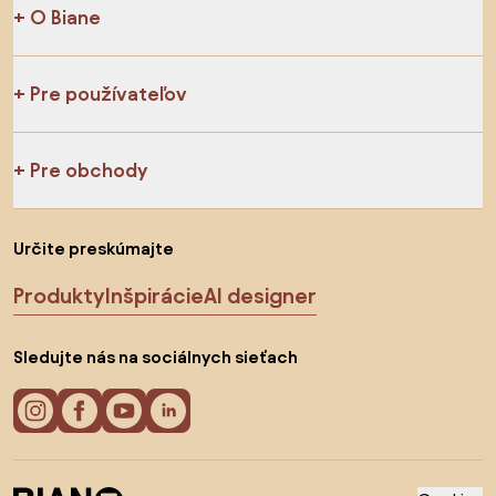
O Biane
Pre používateľov
Pre obchody
Určite preskúmajte
Produkty
Inšpirácie
AI designer
Sledujte nás na sociálnych sieťach