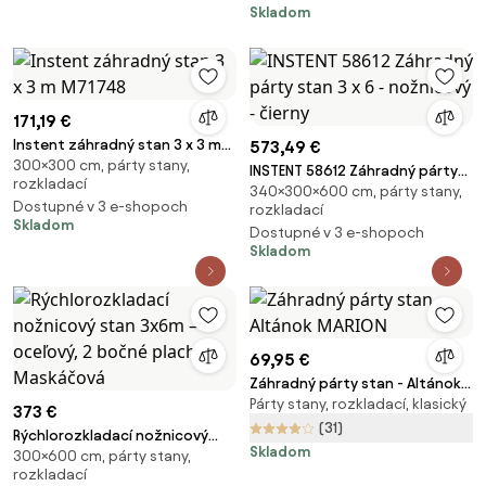
Skladom
Odnímateľné Strany - Kolíky do
Zeme + Taška na Prenos
Zahrnuté Šedá
171,19 €
Instent záhradný stan 3 x 3 m
573,49 €
300×300 cm, párty stany,
M71748
INSTENT 58612 Záhradný párty
rozkladací
340×300×600 cm, párty stany,
stan 3 x 6 - nožnicový - čierny
Dostupné v 3 e-shopoch
rozkladací
Skladom
Dostupné v 3 e-shopoch
Skladom
69,95 €
Záhradný párty stan - Altánok
Párty stany, rozkladací, klasický
MARION
373 €
(31)
Rýchlorozkladací nožnicový
Skladom
300×600 cm, párty stany,
stan 3x6m – oceľový, 2 bočné
rozkladací
plachty, Maskáčová