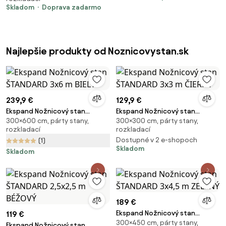
UV/PVC Ochrana | Pevná
Skladom
Doprava zadarmo
Konštrukcia BRIMO | Rýchle
Skladanie Bez Náradia - bez
stien - Zelená 35
Najlepšie produkty od Noznicovystan.sk
239,9 €
129,9 €
Ekspand Nožnicový stan
Ekspand Nožnicový stan
300×600 cm, párty stany,
300×300 cm, párty stany,
ŠTANDARD 3x6 m BIELY
ŠTANDARD 3x3 m ČIERNY
rozkladací
rozkladací
Dostupné v 2 e-shopoch
(1)
Skladom
Skladom
189 €
Ekspand Nožnicový stan
119 €
300×450 cm, párty stany,
ŠTANDARD 3x4,5 m ZELENÝ
Ekspand Nožnicový stan