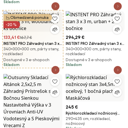
Skladom
Obmedzená ponuka
-20 %
133,41 €
294,29 €
167,7 €
INSTENT PRO Záhradný stan 3 x
INSTENT PRO Záhradný stan 3 x
340×300×300 cm, párty stany,
340×300×300 cm, párty stany,
3 m, woodland, 4 ks bočnice
3 m, urban + 2 bočnice
rozkladací
rozkladací
Dostupné v 3 e-shopoch
Dostupné v 3 e-shopoch
Skladom
Skladom
245 €
Rýchlorozkladací nožnicový
290×435 cm, rozkladací,
stan 3x4,5m – oceľový, 1 bočná
nožnicový
plachta, Maskáčová