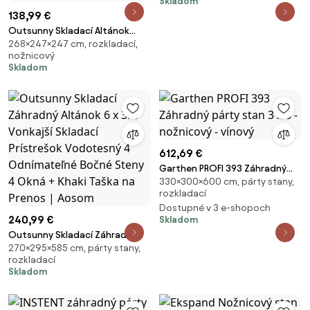
Skladom
138,99 €
Outsunny Skladací Altánok
268×247×247 cm, rozkladací,
2,5x2,5 m Záhradný Prístrešok s
nožnicový
1 Bočnou Sienkou Nastaviteľná
Skladom
Výška v 3 Úrovniach Anti-UV
Vodotesný a S Pieskovými
Vrecami Z
612,69 €
Garthen PROFI 393 Záhradný
330×300×600 cm, párty stany,
párty stan 3 x 6 - nožnicový -
rozkladací
vínový
Dostupné v 3 e-shopoch
240,99 €
Skladom
Outsunny Skladací Záhradný
270×295×585 cm, párty stany,
Altánok 6 x 3m Vonkajší
rozkladací
Skladací Prístrešok Vodotesný
Skladom
4 Odnímateľné Bočné Steny 4
Okná + Khaki Taška na Prenos |
Aosom