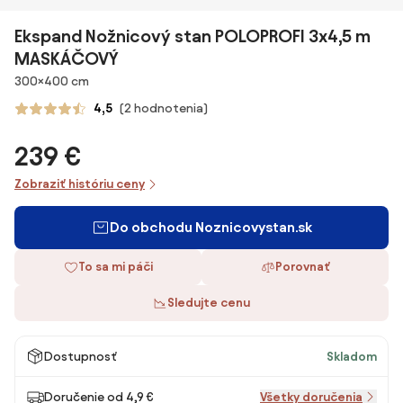
Ekspand Nožnicový stan POLOPROFI 3x4,5 m
MASKÁČOVÝ
Rozmery
300×400 cm
4,5
(2 hodnotenia)
239 €
Zobraziť históriu ceny
Do obchodu Noznicovystan.sk
To sa mi páči
Porovnať
Sledujte cenu
Dostupnosť
Skladom
Doručenie od 4,9 €
Všetky doručenia