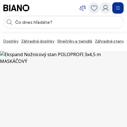
Preskočiť navigáciu, prejsť na obsah
Vstup pre vyhľadávanie
Preskočiť obsah, prejsť na pätu
Doplnky
Záhradné doplnky
Slnečníky a tienidlá
Záhradné stany a