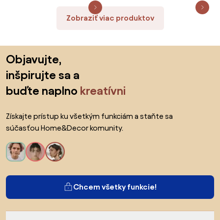
Zobraziť viac produktov
Preskočiť pätu, prejsť na začiatok stránky
Objavujte,
inšpirujte sa a
buďte naplno
kreatívni
Získajte prístup ku všetkým funkciám a staňte sa
súčasťou Home&Decor komunity.
Chcem všetky funkcie!