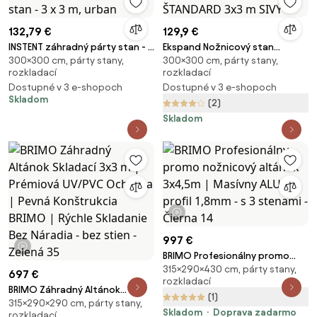
132,79 €
129,9 €
INSTENT záhradný párty stan - 3
Ekspand Nožnicový stan
300×300 cm, párty stany,
300×300 cm, párty stany,
x 3 m, urban
ŠTANDARD 3x3 m SIVÝ
rozkladací
rozkladací
Dostupné v 3 e-shopoch
Dostupné v 3 e-shopoch
Skladom
(2)
Skladom
1 video
997 €
1 video
BRIMO Profesionálny promo
315×290×430 cm, párty stany,
nožnicový altánok 3x4,5m |
697 €
rozkladací
Masívny ALU profil 1,8mm - s 3
BRIMO Záhradný Altánok
(1)
stenami - Čierna 14
315×290×290 cm, párty stany,
Skladací 3x3 m | Prémiová
Skladom
Doprava zadarmo
rozkladací