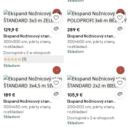
Skladom
129,9 €
289 €
Ekspand Nožnicový stan
Ekspand Nožnicový stan
300×300 cm, párty stany,
300×600 cm, párty stany,
ŠTANDARD 3x3 m ZELENÝ
POLOPROFI 3x6 m BÉŽOVÝ
rozkladací
rozkladací
Skladom
Dostupné v 2 e-shopoch
(1)
Skladom
189 €
105,9 €
Ekspand Nožnicový stan
Ekspand Nožnicový stan
300×450 cm, párty stany,
200×200 cm, párty stany,
ŠTANDARD 3x4,5 m SIVÝ
ŠTANDARD 2x2 m BIELY
rozkladací
rozkladací
Skladom
Dostupné v 2 e-shopoch
Skladom