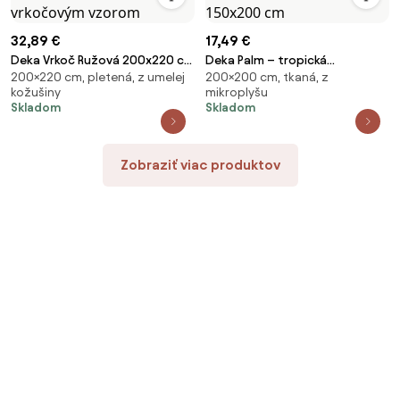
32,89 €
17,49 €
Deka Vrkoč Ružová 200x220 cm
Deka Palm – tropická
200×220 cm, pletená, z umelej
200×200 cm, tkaná, z
– veľká pletená deka s
mikroplyšová deka s
kožušiny
mikroplyšu
elegantným vrkočovým vzorom
botanickým vzorom 150x200
Skladom
Skladom
cm
Zobraziť viac produktov