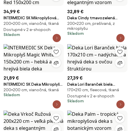
34,99 €
32,89 €
INTERMEDIC SK Mikroplyšová
Deka Cindy tmavozelená
200×200 cm, vianočná, tkaná
200×220 cm, prešívaná, z
deka s barančekom Christmas
200x220 cm – veľká prešívaná
mikroplyšu
Red 150x200 cm
Dostupné v 2 e-shopoch
deka s elegantným vzorom
Skladom
Skladom
21,89 €
27,39 €
INTERMEDIC SK Deka Mikroplyš
Deka Lori Baranček biela
200×200 cm, vianočná, tkaná
170×210 cm, fleecová, tkaná
Magic White 150x200 cm –
170x210 cm – nadýchaná a
Skladom
hebká a hrejivá biela deka
hrejivá deka s ovčou štruktúrou
Dostupné v 2 e-shopoch
Skladom