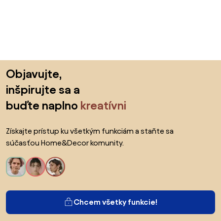
Preskočiť pätu, prejsť na začiatok stránky
Objavujte,
inšpirujte sa a
buďte naplno
kreatívni
Získajte prístup ku všetkým funkciám a staňte sa
súčasťou Home&Decor komunity.
Chcem všetky funkcie!