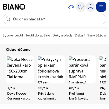
Preskočiť navigáciu, prejsť na obsah
Vstup pre vyhľadávanie
Preskočiť obsah, prejsť na pätu
Bytový textil
Textil do spálne
Deky a plédy
Deka Tiffany Béžová 1
Odporúčame
7,9 €
22,9 €
52,9 €
25,9 
Deka Fleece
Prikrývky s
Prešívaná
Deka 
červená karo
opierkami
baránková
baran
150x200cm
čokoládové
súprava
mikro
TiaHome
kreslo - sedák
INVERNO
biela