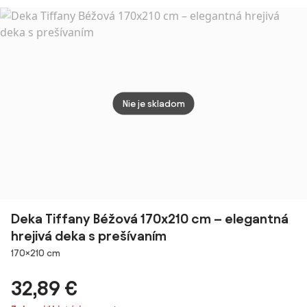
57 cm
černicová
150x
TiaH
Nie je skladom
Deka Tiffany Béžová 170x210 cm – elegantná
hrejivá deka s prešívaním
Rozmery
170×210 cm
32,89 €