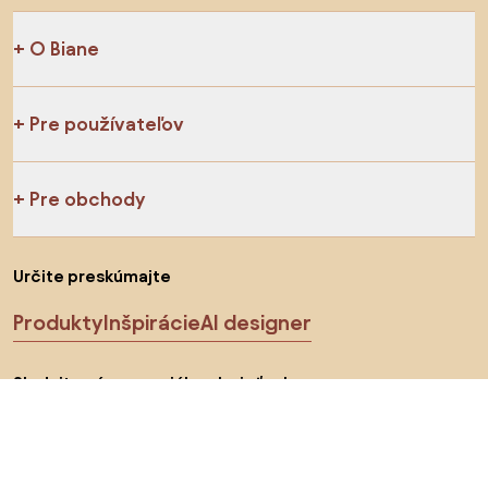
O Biane
Pre používateľov
Pre obchody
Určite preskúmajte
Produkty
Inšpirácie
AI designer
Sledujte nás na sociálnych sieťach