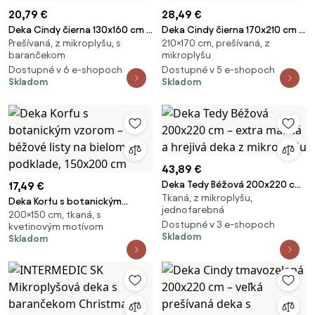
20,79 €
28,49 €
Deka Cindy čierna 130x160 cm –
Deka Cindy čierna 170x210 cm –
Prešívaná, z mikroplyšu, s
210×170 cm, prešívaná, z
štýlová prešívaná deka s
veľká prešívaná deka s
barančekom
mikroplyšu
kockovaným efektom
kockovaným efektom
Dostupné v 6 e-shopoch
Dostupné v 5 e-shopoch
Skladom
Skladom
43,89 €
Deka Tedy Béžová 200x220 cm
17,49 €
Tkaná, z mikroplyšu,
– extra mäkká a hrejivá deka z
Deka Korfu s botanickým
jednofarebná
mikroplyšu
200×150 cm, tkaná, s
vzorom – béžové listy na
Dostupné v 3 e-shopoch
kvetinovým motívom
bielom podklade, 150x200 cm
Skladom
Skladom