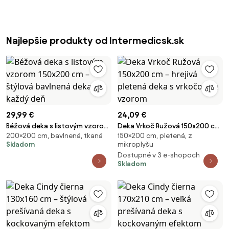
Najlepšie produkty od Intermedicsk.sk
29,99 €
24,09 €
Béžová deka s listovým vzorom
Deka Vrkoč Ružová 150x200 cm
200×200 cm, bavlnená, tkaná
150×200 cm, pletená, z
150x200 cm – štýlová bavlnená
– hrejivá pletená deka s
Skladom
mikroplyšu
deka na každý deň
vrkočovým vzorom
Dostupné v 3 e-shopoch
Skladom