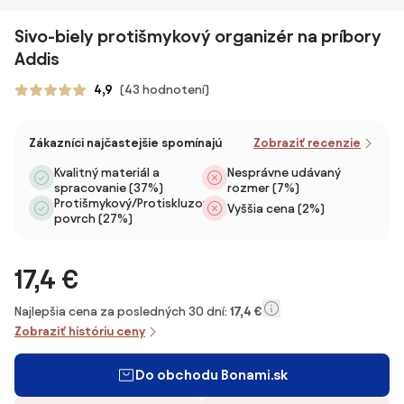
Sivo-biely protišmykový organizér na príbory
Addis
4,9
(43 hodnotení)
Zákazníci najčastejšie spomínajú
Zobraziť recenzie
Kvalitný materiál a
Nesprávne udávaný
spracovanie (37%)
rozmer (7%)
Protišmykový/Protiskluzový
Vyššia cena (2%)
povrch (27%)
17,4 €
Najlepšia cena za posledných 30 dní:
17,4 €
Zobraziť históriu ceny
Do obchodu Bonami.sk