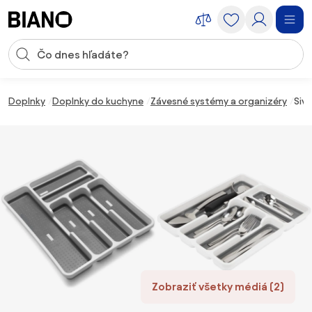
Preskočiť navigáciu, prejsť na obsah
Vstup pre vyhľadávanie
Preskočiť obsah, prejsť na pätu
Doplnky
Doplnky do kuchyne
Závesné systémy a organizéry
Siv
Zobraziť všetky médiá (2)