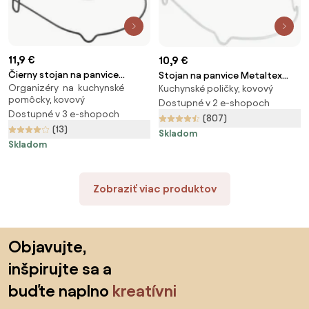
11,9 €
10,9 €
Čierny stojan na panvice
Stojan na panvice Metaltex
Organizéry na kuchynské
Metaltex Canyon Lava
Kuchynské poličky, kovový
Sierra
pomôcky, kovový
Dostupné v 2 e-shopoch
Dostupné v 3 e-shopoch
(807)
(13)
Skladom
Skladom
Zobraziť viac produktov
Preskočiť pätu, prejsť na začiatok stránky
Objavujte,
inšpirujte sa a
buďte naplno
kreatívni