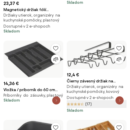
Skladom
23,37 €
Magnetický držiak fólií
Držiaky utierok, organizéry na
Yamazaki Tower, čierny
kuchynské pomôcky, plastový
Dostupné v 2 e-shopoch
Skladom
12,4 €
Čierny závesný držiak na
14,36 €
Držiaky utierok, organizéry na
hrnčeky Metaltex My Mug Lava
Vložka / príborník do 60 cm
kuchynské pomôcky, kovový
Príborníky do zásuvky, plastový
zásuvky - CUTLERY sivý plast 50
Dostupné v 2 e-shopoch
Skladom
x 46 cm
(17)
Skladom