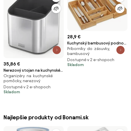
28,9 €
Kuchynský bambusový podnos
Príborníky do zásuvky,
na príbory, RD32174
bambusový
Dostupné v 2 e-shopoch
35,86 €
Skladom
Nerezový stojan na kuchynské
Organizéry na kuchynské
nástroje Joseph Joseph 851645,
pomôcky, nerezový
Surface
Dostupné v 2 e-shopoch
Skladom
Najlepšie produkty od Bonami.sk