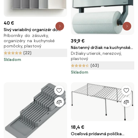
40 €
Sivý variabilný organizér do
Príborníky do zásuvky,
zásuvky Joseph Joseph Blox
39,9 €
organizéry na kuchynské
pomôcky, plastový
Nástenný držiak na kuchynské
(22)
Držiaky utierok, nerezový,
utierky a fólie Metaltex Tango
plastový
Skladom
Inox
(63)
Skladom
18,4 €
Oceľová prídavná polička