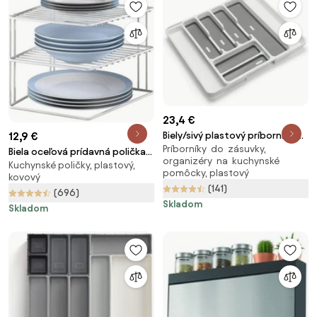
23,4 €
12,9 €
Biely/sivý plastový príborník do
Príborníky do zásuvky,
zásuvky 58,5 x 41,5 cm – Addis
Biela oceľová prídavná polička
organizéry na kuchynské
Kuchynské poličky, plastový,
25x25 cm Silos – Metaltex
pomôcky, plastový
kovový
(141)
(696)
Skladom
Skladom