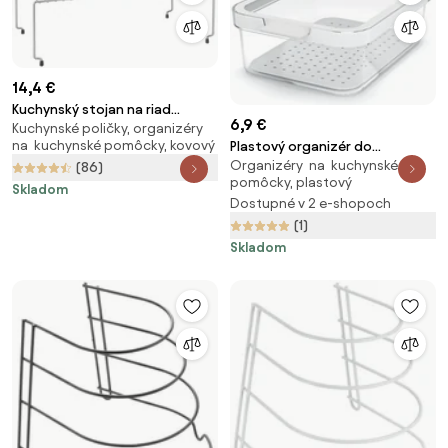
14,4 €
Kuchynský stojan na riad
6,9 €
Kuchynské poličky, organizéry
Metaltex
na kuchynské pomôcky, kovový
Plastový organizér do
Organizéry na kuchynské
chladničky Cauma – Rotho
(86)
pomôcky, plastový
Skladom
Dostupné v 2 e-shopoch
(1)
Skladom