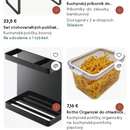
Kuchynský príborník do
Príborníky do zásuvky,
zásuvky, bambus RD31610
bambusový
Dostupné v 2 e-shopoch
23,5 €
Skladom
Set stohovateľných poličiek
Kuchynské poličky, kovový
OSKAR KCS020B11 hnedý (2 ks)
Na odoslanie o 1 týždeň
7,16 €
Rotho Organizér do chladničky,
Kuchynské poličky, organizéry
s vekom a špeciálnou
na kuchynské pomôcky,
podložkou 2,15l CAUMA
plastový