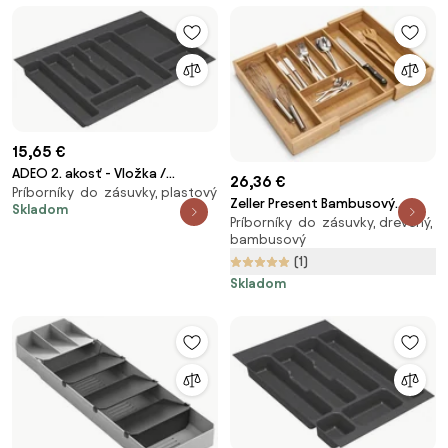
15,65 €
ADEO 2. akosť - Vložka /
26,36 €
Príborníky do zásuvky, plastový
príborník do 80cm zásuvky -
Zeller Present Bambusový
Skladom
CUTLERY sivý plast 70 x 46 cm
Príborníky do zásuvky, drevený,
príborník, nastaviteľný
bambusový
organizér do zásuvky ZELLER -
(1)
35-58 x 43 cm
Skladom