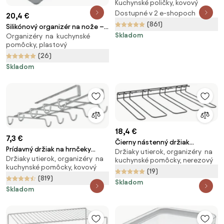
Kuchynské poličky, kovový
Adapto – Metaltex
Dostupné v 2 e-shopoch
20,4 €
(861)
Silikónový organizér na nože –
Skladom
Organizéry na kuchynské
Metaltex
pomôcky, plastový
(26)
Skladom
18,4 €
7,3 €
Čierny nástenný držiak
Prídavný držiak na hrnčeky
Držiaky utierok, organizéry na
pohárov na víno Metaltex Wine
Držiaky utierok, organizéry na
Metaltex Mugs
kuchynské pomôcky, nerezový
Glass
kuchynské pomôcky, kovový
(19)
(819)
Skladom
Skladom