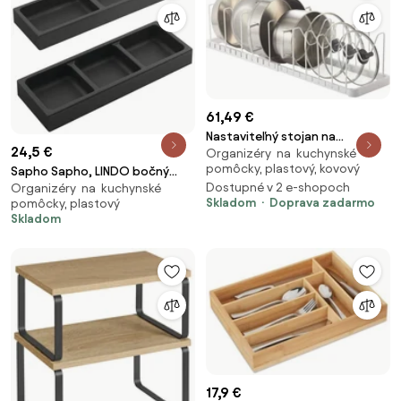
61,49 €
Nastaviteľný stojan na
24,5 €
Organizéry na kuchynské
pokrievky a panvice Yamazaki
pomôcky, plastový, kovový
Sapho Sapho, LINDO bočný
Tower 3840, biely
Dostupné v 2 e-shopoch
Organizéry na kuchynské
organizér, sada 2ks, 114x36x323
Skladom
Doprava zadarmo
pomôcky, plastový
mm, plast, antracit, LD002
Skladom
17,9 €