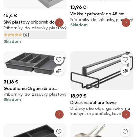
13,96 €
Vložka / príborník do 45 cm
16,4 €
Príborníky do zásuvky, plastový
zásuvky - CUTLERY sivý plast 35
Sivý plastový príborník do
Skladom
x 46 cm
Príborníky do zásuvky, plastový
zásuvky 15 x 49 cm – Metaltex
(4)
Skladom
31,16 €
Goodhome Organizér do
Príborníky do zásuvky, plastový
zásuvky, do kuchyne, príborník
18,99 €
Skladom
- NITAKI sivý plast 52 x 43 cm
Držiak na poháre Tower
Držiaky utierok, organizéry na
kuchynské pomôcky, kovový