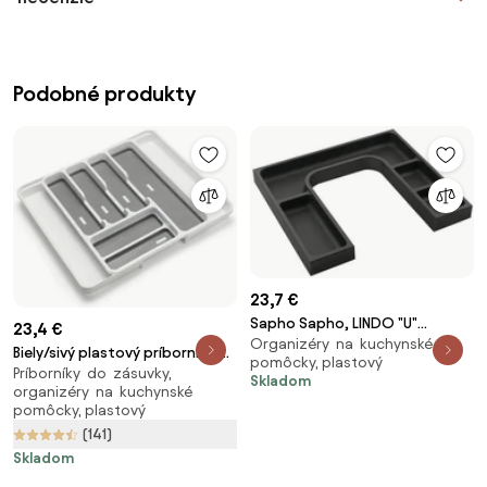
Podobné produkty
23,7 €
Sapho Sapho, LINDO "U"
23,4 €
Organizéry na kuchynské
organizér 372x36x323 mm,
Biely/sivý plastový príborník do
pomôcky, plastový
plast, antracit, LD001
Príborníky do zásuvky,
zásuvky 58,5 x 41,5 cm – Addis
Skladom
organizéry na kuchynské
pomôcky, plastový
(141)
Skladom