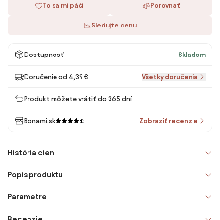
To sa mi páči
Porovnať
Sledujte cenu
Dostupnosť
Skladom
Doručenie od 4,39 €
Všetky doručenia
Produkt môžete vrátiť do 365 dní
Bonami.sk
Zobraziť recenzie
História cien
Popis produktu
Parametre
Recenzie