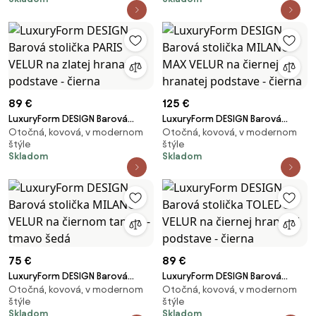
čierna
89 €
125 €
LuxuryForm DESIGN Barová
LuxuryForm DESIGN Barová
Otočná, kovová, v modernom
Otočná, kovová, v modernom
stolička PARIS VELUR na zlatej
stolička MILANO MAX VELUR na
štýle
štýle
hranatej podstave - čierna
čiernej hranatej podstave -
Skladom
Skladom
čierna
75 €
89 €
LuxuryForm DESIGN Barová
LuxuryForm DESIGN Barová
Otočná, kovová, v modernom
Otočná, kovová, v modernom
stolička MILANO VELUR na
stolička TOLEDO VELUR na
štýle
štýle
čiernom tanieri - tmavo šedá
čiernej hranatej podstave -
Skladom
Skladom