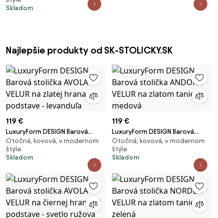
striebornom tanieri - čierna
Skladom
Najlepšie produkty od SK-STOLICKY.SK
119 €
119 €
LuxuryForm DESIGN Barová
LuxuryForm DESIGN Barová
Otočná, kovová, v modernom
Otočná, kovová, v modernom
stolička AVOLA VELUR na zlatej
stolička ANDORA VELUR na
štýle
štýle
hranatej podstave - levanduľa
zlatom tanieri - medová
Skladom
Skladom