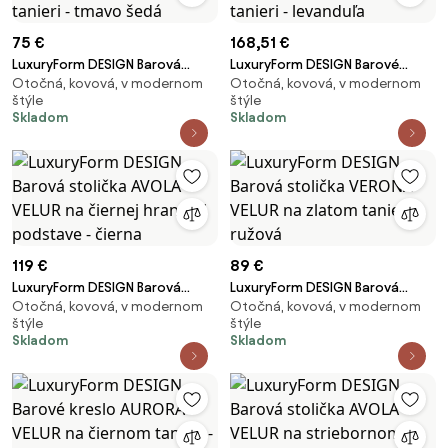
75 €
168,51 €
LuxuryForm DESIGN Barová
LuxuryForm DESIGN Barové
Otočná, kovová, v modernom
Otočná, kovová, v modernom
stolička MILANO VELUR na
kreslo AURORA VELUR na
štýle
štýle
striebornom tanieri - tmavo
striebornom tanieri - levanduľa
Skladom
Skladom
šedá
119 €
89 €
LuxuryForm DESIGN Barová
LuxuryForm DESIGN Barová
Otočná, kovová, v modernom
Otočná, kovová, v modernom
stolička AVOLA VELUR na čiernej
stolička VERONA VELUR na
štýle
štýle
hranatej podstave - čierna
zlatom tanieri - ružová
Skladom
Skladom