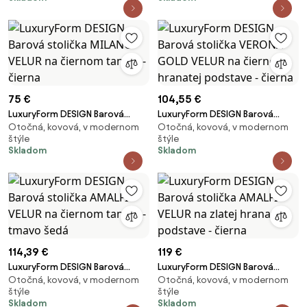
čierna
75 €
104,55 €
LuxuryForm DESIGN Barová
LuxuryForm DESIGN Barová
Otočná, kovová, v modernom
Otočná, kovová, v modernom
stolička MILANO VELUR na
stolička VERONA GOLD VELUR na
štýle
štýle
čiernom tanieri - čierna
čiernej hranatej podstave -
Skladom
Skladom
čierna
114,39 €
119 €
LuxuryForm DESIGN Barová
LuxuryForm DESIGN Barová
Otočná, kovová, v modernom
Otočná, kovová, v modernom
stolička AMALFI VELUR na
stolička AMALFI VELUR na zlatej
štýle
štýle
čiernom tanieri - tmavo šedá
hranatej podstave - čierna
Skladom
Skladom