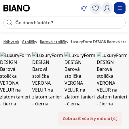
Preskočiť navigáciu, prejsť na obsah
Vstup pre vyhľadávanie
Preskočiť obsah, prejsť na pätu
Nábytok
Stoličky
Barové stoličky
LuxuryForm DESIGN Barová stoli
Zobraziť všetky médiá (4)