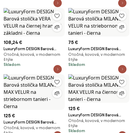
108,24 €
75 €
LuxuryForm DESIGN Barová
LuxuryForm DESIGN Barová
Otočná, kovová, v modernom
Otočná, kovová, v modernom
stolička VERA VELUR na čiernej
stolička MILANO VELUR na
štýle
štýle
hranatej základni - čierna
striebornom tanieri - čierna
Skladom
Skladom
125 €
LuxuryForm DESIGN Barová
125 €
Otočná, kovová, v modernom
stolička MILANO MAX VELUR na
LuxuryForm DESIGN Barová
štýle
čiernom tanieri - čierna
Otočná, kovová, v modernom
stolička MILANO MAX VELUR na
Skladom
štýle