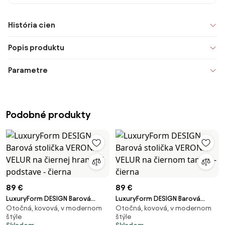
História cien
Popis produktu
Parametre
Podobné produkty
89 €
89 €
LuxuryForm DESIGN Barová
LuxuryForm DESIGN Barová
Otočná, kovová, v modernom
Otočná, kovová, v modernom
stolička VERONA VELUR na
stolička VERONA VELUR na
štýle
štýle
čiernej hranatej podstave -
čiernom tanieri - čierna