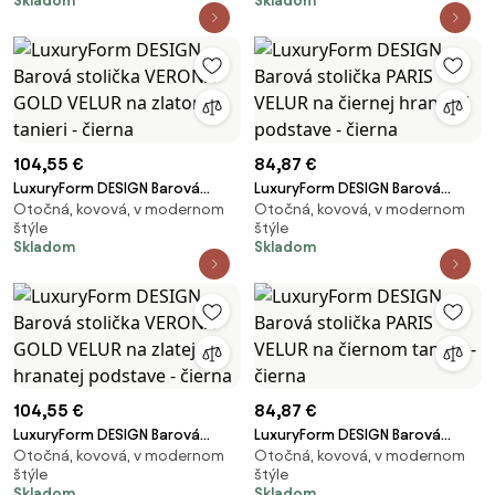
Skladom
Skladom
čierna
104,55 €
84,87 €
LuxuryForm DESIGN Barová
LuxuryForm DESIGN Barová
Otočná, kovová, v modernom
Otočná, kovová, v modernom
stolička VERONA GOLD VELUR na
stolička PARIS VELUR na čiernej
štýle
štýle
zlatom tanieri - čierna
hranatej podstave - čierna
Skladom
Skladom
104,55 €
84,87 €
LuxuryForm DESIGN Barová
LuxuryForm DESIGN Barová
Otočná, kovová, v modernom
Otočná, kovová, v modernom
stolička VERONA GOLD VELUR na
stolička PARIS VELUR na čiernom
štýle
štýle
zlatej hranatej podstave -
tanieri - čierna
Skladom
Skladom