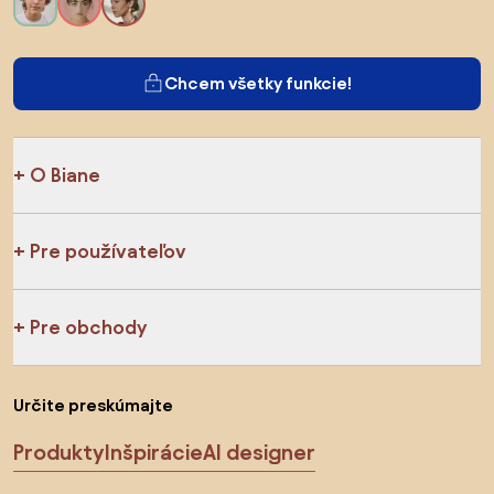
Chcem všetky funkcie!
O Biane
Pre používateľov
Pre obchody
Určite preskúmajte
Produkty
Inšpirácie
AI designer