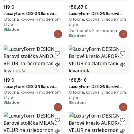
119 €
158,67 €
LuxuryForm DESIGN Barová
LuxuryForm DESIGN Barová
Otočná, kovová, v modernom
Otočná, kovová, v modernom
stolička AVOLA VELUR na čiernej
stolička NORDEN VELUR na
štýle
štýle
hranatej podstave - svetlo
zlatom tanieri - zelená
Skladom
Dostupné v 2 e-shopoch
ružová
Skladom
119 €
168,51 €
LuxuryForm DESIGN Barová
LuxuryForm DESIGN Barové
Otočná, kovová, v modernom
Otočná, kovová, v modernom
stolička ANDORA VELUR na
kreslo AURORA VELUR na zlatom
štýle
štýle
čiernom tanieri - levanduľa
tanieri - levanduľa
Skladom
Skladom