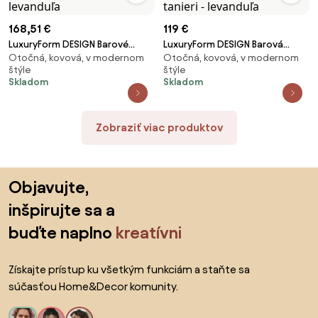
168,51 €
119 €
LuxuryForm DESIGN Barové
LuxuryForm DESIGN Barová
Otočná, kovová, v modernom
Otočná, kovová, v modernom
kreslo AURORA VELUR na čiernom
stolička AVOLA VELUR na
štýle
štýle
tanieri - levanduľa
striebornom tanieri - levanduľa
Skladom
Skladom
Zobraziť viac produktov
Preskočiť pätu, prejsť na začiatok stránky
Objavujte,
inšpirujte sa a
buďte naplno
kreatívni
Získajte prístup ku všetkým funkciám a staňte sa
súčasťou Home&Decor komunity.