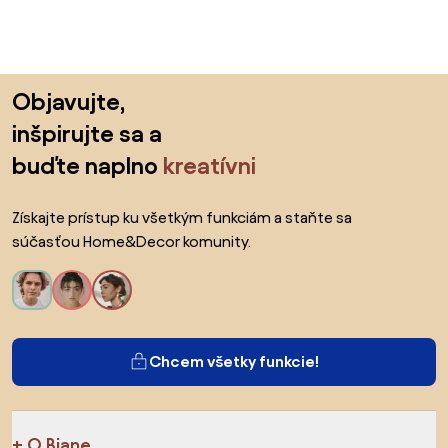
Preskočiť pätu, prejsť na začiatok stránky
Objavujte,
inšpirujte sa a
buďte naplno
kreatívni
Získajte prístup ku všetkým funkciám a staňte sa
súčasťou Home&Decor komunity.
Chcem všetky funkcie!
O Biane