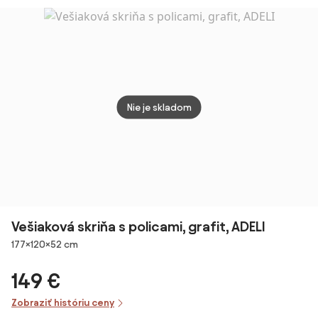
Modern:
sedák 
červený farba
dĺžka
modr
Nie je skladom
Vešiaková skriňa s policami, grafit, ADELI
Rozmery
177×120×52 cm
149 €
Zobraziť históriu ceny