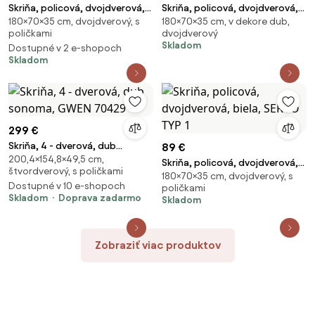
Skriňa, policová, dvojdverová,
Skriňa, policová, dvojdverová,
180×70×35 cm, dvojdverový, s
180×70×35 cm, v dekore dub,
dub sonoma, SERVO TYP 1
dub artisan, SERVO TYP 1
poličkami
dvojdverový
Skladom
Dostupné v 2 e-shopoch
Skladom
299 €
Skriňa, 4 - dverová, dub
89 €
200,4×154,8×49,5 cm,
sonoma, GWEN 70429
Skriňa, policová, dvojdverová,
štvordverový, s poličkami
180×70×35 cm, dvojdverový, s
biela, SERVO TYP 1
Dostupné v 10 e-shopoch
poličkami
Skladom
Doprava zadarmo
Skladom
Zobraziť viac produktov