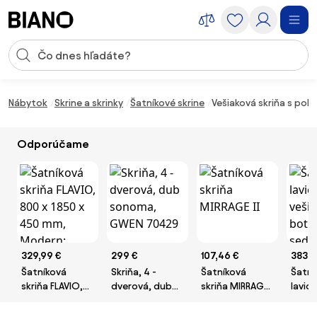
Preskočiť navigáciu, prejsť na obsah
Vstup pre vyhľadávanie
Preskočiť obsah, prejsť na pätu
Nábytok
Skrine a skrinky
Šatníkové skrine
Vešiaková skriňa s polic
Odporúčame
329,99 €
299 €
107,46 €
383,7
Šatníková
Skriňa, 4 -
Šatníková
Šatní
skriňa FLAVIO,
dverová, dub
skriňa MIRRAGE
lavica
800 x 1850 x
sonoma, GWEN
II
vešia
450 mm,
70429
botn