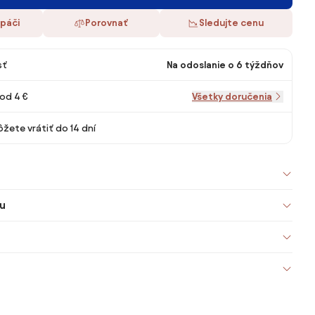
 páči
Porovnať
Sledujte cenu
sť
Na odoslanie o 6 týždňov
od 4 €
Všetky doručenia
žete vrátiť do 14 dní
u