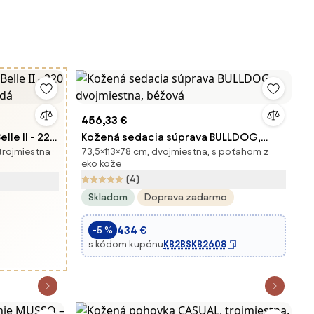
456,33 €
lle II - 220
Kožená sedacia súprava BULLDOG,
trojmiestna
73,5×113×78 cm, dvojmiestna, s poťahom z
nedá
dvojmiestna, béžová
eko kože
(4)
Skladom
Doprava zadarmo
434 €
-5 %
s kódom kupónu
KB2BSKB2608