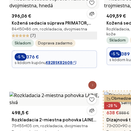
396,06 €
409,59 €
Kožená sedacia súprava PRIMATOR,
Kožená sed
84×150×86 cm, rozkladacia, dvojmiestna
Rozkladacia,
dvojmiestna, hnedá
trojmiestn
kože
(7)
Skladom
Skladom
Doprava zadarmo
389
-5 %
376 €
-5 %
s kódom k
s kódom kupónu
KB2BSKB2608
Obmedzen
-28 %
498,5 €
638 €
888 €
Rozkladacia 2-miestna pohovka LAINE,
Dizajnová 
75×155×105 cm, rozkladacia, dvojmiestna
73×200×90 cm
sivá
200 cm ša