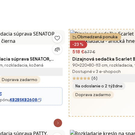
Obmedzená ponuka
-23 %
518 €
677 €
acia súprava SENATOR,
Dizajnová sedačka Scarlet Be
, rozkladacia, kožená
90×220×80-113 cm, rozkladacia, 
, čierna
cm rozkladacia - antická h
Dostupné v 3 e-shopoch
(6)
Doprava zadarmo
Na odoslanie o 2 týždne
€
Doprava zadarmo
upónu
KB2BSKB2608