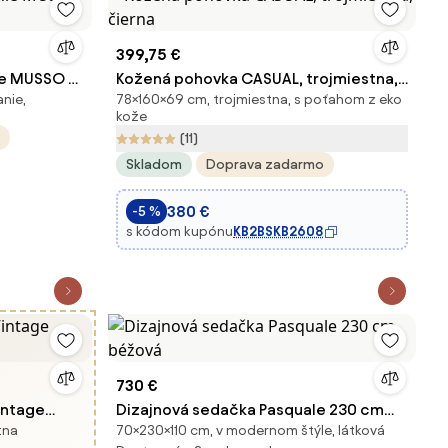
399,75 €
ie MUSSO –
Kožená pohovka CASUAL, trojmiestna,
nie,
78×160×69 cm, trojmiestna, s poťahom z eko
čierna
kože
(11)
Skladom
Doprava zadarmo
380 €
-5 %
s kódom kupónu
KB2BSKB2608
730 €
intage
Dizajnová sedačka Pasquale 230 cm
tna
70×230×110 cm, v modernom štýle, látková
béžová