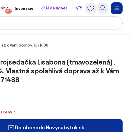
póny
AI designer
Inšpirácie
127
a až k Vám domov. 1071488
rojsedačka Lisabona (tmavozelená) .
%. Vlastná spoľahlivá doprava až k Vám
071488
iu ceny
Do obchodu Novynabytok.sk