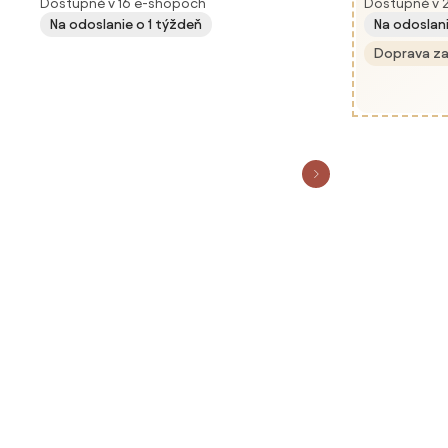
Dostupné v 16 e-shopoch
Dostupné v 
Na odoslanie o 1 týždeň
Na odoslan
Doprava z