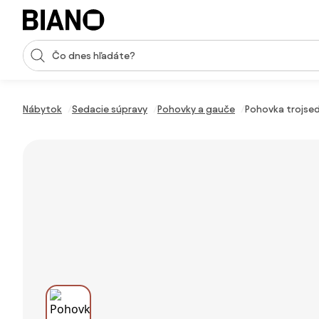
Preskočiť navigáciu, prejsť na obsah
Vstup pre vyhľadávanie
Preskočiť obsah, prejsť na pätu
Nábytok
Sedacie súpravy
Pohovky a gauče
Pohovka trojsed