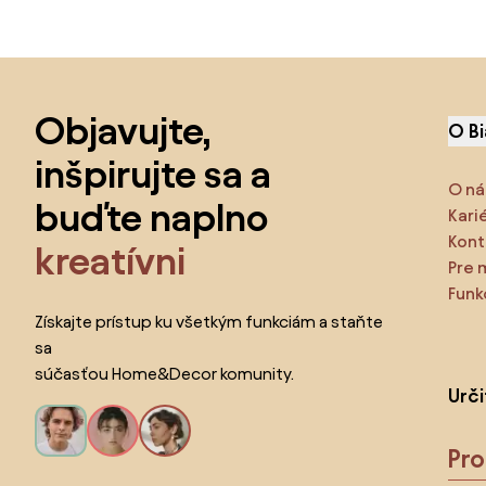
Preskočiť pätu, prejsť na začiatok stránky
Objavujte,
O B
inšpirujte sa a
O ná
buďte naplno
Kari
Kont
kreatívni
Pre 
Funk
Získajte prístup ku všetkým funkciám a staňte
sa
súčasťou Home&Decor komunity.
Urč
Pr