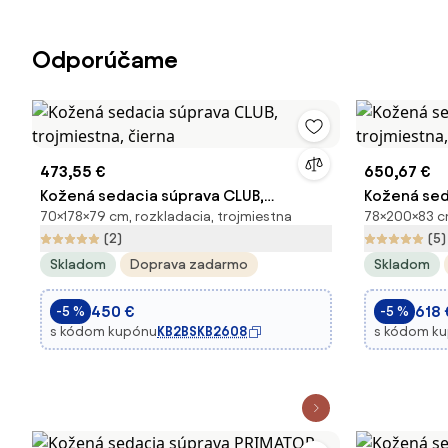
Odporúčame
473,55 €
650,67 €
Kožená sedacia súprava CLUB,
Kožená sed
70×178×79 cm, rozkladacia, trojmiestna
78×200×83 cm
trojmiestna, čierna
trojmiestna
(2)
(5)
Skladom
Doprava zadarmo
Skladom
450 €
618 
-5 %
-5 %
s kódom kupónu
KB2BSKB2608
s kódom k