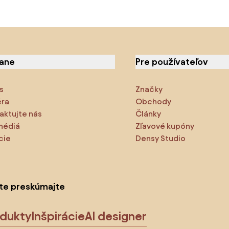
iane
Pre používateľov
s
Značky
éra
Obchody
aktujte nás
Články
médiá
Zľavové kupóny
cie
Densy Studio
ite preskúmajte
odukty
Inšpirácie
AI designer