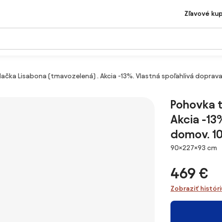
Zľavové ku
ačka Lisabona (tmavozelená) . Akcia -13%. Vlastná spoľahlivá doprav
Pohovka t
Akcia -13
domov. 1
Rozmery
90×227×93 cm
469 €
Zobraziť histór