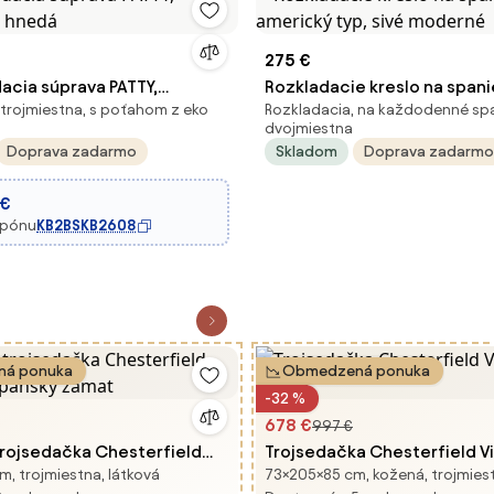
275 €
acia súprava PATTY,
Rozkladacie kreslo na span
 trojmiestna, s poťahom z eko
Rozkladacia, na každodenné spa
a, hnedá
americký typ, sivé moderné
dvojmiestna
Doprava zadarmo
Skladom
Doprava zadarmo
 €
upónu
KB2BSKB2608
á ponuka
Obmedzená ponuka
-32 %
678 €
997 €
trojsedačka Chesterfield
Trojsedačka Chesterfield V
, trojmiestna, látková
73×205×85 cm, kožená, trojmies
mpanský zamat
hnedá