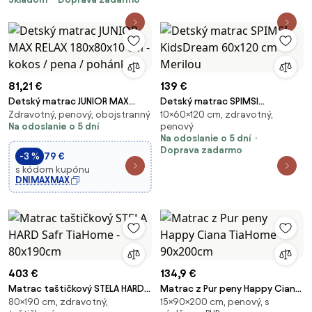
80 x 20, Poťah: Úplet
81,21 €
139 €
Detský matrac JUNIOR MAX
Detský matrac SPIMSI
Zdravotný, penový, obojstranný
10×60×120 cm, zdravotný,
RELAX 180x80x10 cm - kokos /
KidsDream 60x120 cm Merilou
Na odoslanie o 5 dní
penový
pena / pohánka
Na odoslanie o 5 dní
Doprava zadarmo
-3 %
79 €
s kódom kupónu
DNIMAXMAX
403 €
134,9 €
Matrac taštičkový STELA HARD
Matrac z Pur peny Happy Ciana
80×190 cm, zdravotný,
15×90×200 cm, penový, s
Safr TiaHome - 80x190cm
TiaHome - 90x200cm