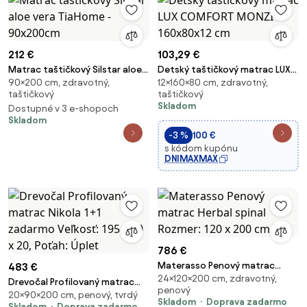
212 €
103,29 €
Matrac taštičkový Silstar aloe
Detský taštičkový matrac LUX
90×200 cm, zdravotný,
12×160×80 cm, zdravotný,
vera TiaHome - 90x200cm
COMFORT MONZI 160x80x12 cm
taštičkový
taštičkový
Skladom
Dostupné v 3 e-shopoch
Skladom
-3 %
100 €
s kódom kupónu
DNIMAXMAX
786 €
Materasso Penový matrac
483 €
24×120×200 cm, zdravotný,
Herbal spinal Rozmer: 120 x 200
Drevočal Profilovaný matrac
penový
cm
20×90×200 cm, penový, tvrdý
Nikola 1+1 zadarmo Veľkosť: 195 x
Skladom
Doprava zadarmo
Skladom
Doprava zadarmo