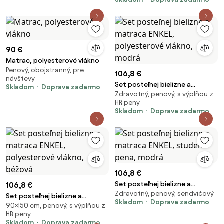
vlákno, zelená
90 €
Matrac, polyesterové vlákno
Penový, obojstranný, pre
106,8 €
návštevy
Set posteľnej bielizne a
Skladom
Doprava zadarmo
Zdravotný, penový, s výplňou z
matraca ENKEL, polyesterové
HR peny
vlákno, modrá
Skladom
Doprava zadarmo
106,8 €
Set posteľnej bielizne a
106,8 €
Zdravotný, penový, sendvičový
matraca ENKEL, studená pena,
Set posteľnej bielizne a
Skladom
Doprava zadarmo
modrá
90×150 cm, penový, s výplňou z
matraca ENKEL, polyesterové
HR peny
vlákno, béžová
Skladom
Doprava zadarmo