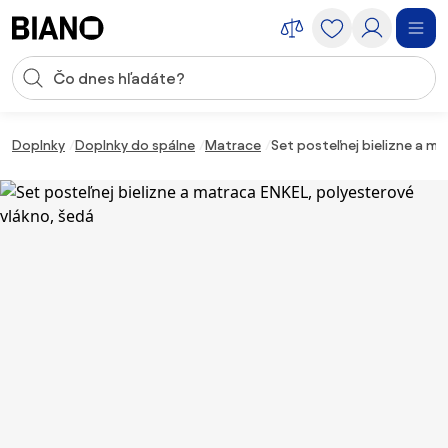
Preskočiť navigáciu, prejsť na obsah
Vstup pre vyhľadávanie
Preskočiť obsah, prejsť na pätu
Doplnky
Doplnky do spálne
Matrace
Set posteľnej bielizne a ma