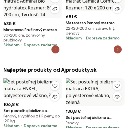
651 €
Materasso Penový matrac
435 €
22×120×200 cm, zdravotný,
Camilca Comfort Rozmer: 120 x
Materasso Pružinový matrac
penový
200 cm
80×200 cm, zdravotný,
Admirál Bio hydrolatex Rozmer:
Skladom
Doprava zadarmo
pružinový
80 x 200 cm, Tvrdosť: T4
Skladom
Doprava zadarmo
Najlepšie produkty od Ajprodukty.sk
106,8 €
Set posteľnej bielizne a
130,8 €
Penový, s výplňou z HR peny, do
matraca ENKEL, polyesterové
Set posteľnej bielizne a
120 kg
vlákno, šedá
Penový
matraca EXTRA, polyesterové
Skladom
Doprava zadarmo
Skladom
Doprava zadarmo