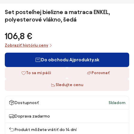
Set posteľnej bielizne a matraca ENKEL,
polyesterové vlákno, šedá
106,8 €
Zobraziť históriu ceny
Do obchodu Ajprodukty.sk
To sa mi páči
Porovnať
Sledujte cenu
Dostupnosť
Skladom
Doprava zadarmo
Produkt môžete vrátiť do 14 dní