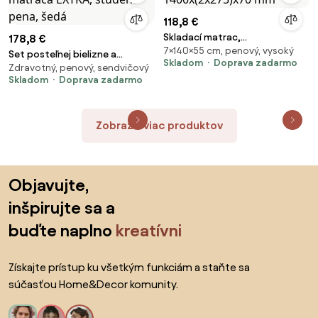
118,8 €
Skladací matrac,
178,8 €
7×140×55 cm, penový, vysoký
1400x(2x275)x70 mm
Set posteľnej bielizne a
Skladom
Doprava zadarmo
Zdravotný, penový, sendvičový
matraca EXTRA, studená pena,
Skladom
Doprava zadarmo
šedá
Zobraziť viac produktov
Preskočiť pätu, prejsť na začiatok stránky
Objavujte,
inšpirujte sa a
buďte naplno
kreatívni
Získajte prístup ku všetkým funkciám a staňte sa
súčasťou Home&Decor komunity.