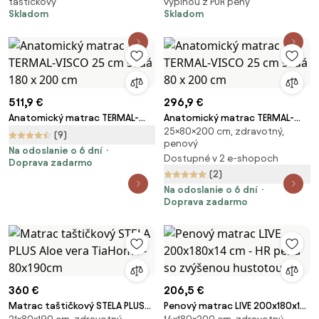
taštičkový
výplňou z PUR peny
Skladom
Skladom
511,9 €
296,9 €
Anatomický matrac TERMAL-
Anatomický matrac TERMAL-
25×80×200 cm, zdravotný,
VISCO 25 cm šedá 180 x 200 cm
VISCO 25 cm šedá 80 x 200 cm
(9)
penový
Na odoslanie o 6 dní
Dostupné v 2 e-shopoch
Doprava zadarmo
(2)
Na odoslanie o 6 dní
Doprava zadarmo
360 €
206,5 €
Matrac taštičkový STELA PLUS
Penový matrac LIVE 200x180x14