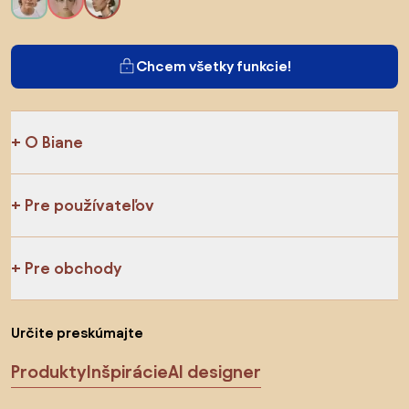
Chcem všetky funkcie!
O Biane
Pre používateľov
Pre obchody
Určite preskúmajte
Produkty
Inšpirácie
AI designer