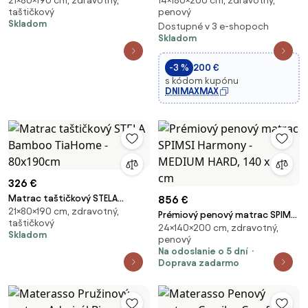
21×80×190 cm, zdravotný,
14×180×200 cm, zdravotný,
Aloe vera TiaHome - 80x190cm
cm - HR pena so zvýšenou
taštičkový
penový
hustotou
Skladom
Dostupné v 3 e-shopoch
Skladom
-3 %
200 €
s kódom kupónu
DNIMAXMAX
326 €
Matrac taštičkový STELA
856 €
21×80×190 cm, zdravotný,
Bamboo TiaHome - 80x190cm
Prémiový penový matrac SPIMSI
taštičkový
24×140×200 cm, zdravotný,
Harmony - MEDIUM HARD, 140 x
Skladom
penový
200 cm
Na odoslanie o 5 dní
Doprava zadarmo