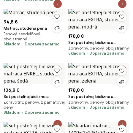
94,8 €
Matrac, studená pena
Penový, sendvičový,
178,8 €
obojstranný
Set posteľnej bielizne a
Skladom
Doprava zadarmo
Zdravotný, penový, obojstranný
matraca EXTRA, studená pena,
Skladom
Doprava zadarmo
modrá
106,8 €
178,8 €
Set posteľnej bielizne a
Set posteľnej bielizne a
Zdravotný, penový, z pamäťovej
Zdravotný, penový, obojstranný
matraca ENKEL, studená pena,
matraca EXTRA, studená pena,
peny
Skladom
Doprava zadarmo
šedá
zelená
Skladom
Doprava zadarmo