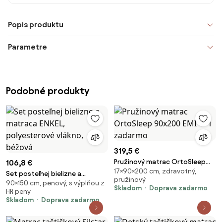
Popis produktu
Parametre
Podobné produkty
319,5 €
Pružinový matrac OrtoSleep
106,8 €
17×90×200 cm, zdravotný,
90x200 EMI 1+1 zadarmo
Set posteľnej bielizne a
pružinový
90×150 cm, penový, s výplňou z
matraca ENKEL, polyesterové
Skladom
Doprava zadarmo
HR peny
vlákno, béžová
Skladom
Doprava zadarmo