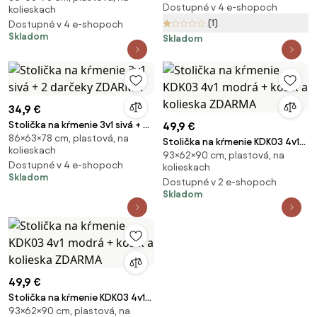
Dostupné v 4 e-shopoch
kolieskach
(1)
Dostupné v 4 e-shopoch
Skladom
Skladom
34,9 €
Stolička na kŕmenie 3v1 sivá + 2
49,9 €
86×63×78 cm, plastová, na
darčeky ZDARMA
Stolička na kŕmenie KDK03 4v1
kolieskach
93×62×90 cm, plastová, na
modrá + košík a kolieska
Dostupné v 4 e-shopoch
kolieskach
ZDARMA
Skladom
Dostupné v 2 e-shopoch
Skladom
49,9 €
Stolička na kŕmenie KDK03 4v1
93×62×90 cm, plastová, na
modrá + košík a kolieska