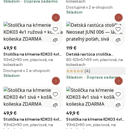
Skladom
Doprava zadarmo
kolieskach
breza, laminát - modrá
ZDARMA
Dostupné v 2 e-shopoch
Skladom
49,9 €
119 €
Stolička na kŕmenie KDK03 4v1
Detská rastúca stolička
93×62×90 cm, plastová, na
80-105×57×59 cm, plastová, na
ružová + košík a kolieska
Neoseat JUNI 006 — látka,
kolieskach
kolieskach
ZDARMA
prateľný poťah, sivá
Dostupné v 2 e-shopoch
(4)
Skladom
Skladom
Doprava zadarmo
49,9 €
49,9 €
Stolička na kŕmenie KDK03 4v1
Stolička na kŕmenie KDK03 4v1
93×62×90 cm, plastová, na
93×62×90 cm, plastová, na
sivá + košík a kolieska ZDARMA
sivá + košík a kolieska ZDARMA