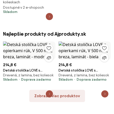
kolieskach
ZDARMA
Dostupné v 2 e-shopoch
Skladom
Najlepšie produkty od Ajprodukty.sk
214,8 €
214,8 €
Detská stolička LOVE s
Detská stolička LOVE s
Drevená, z lamina, bez koliesok
Drevená, z lamina, bez koliesok
opierkami rúk, V 500 mm,
opierkami rúk, V 500 mm,
Skladom
Doprava zadarmo
Skladom
Doprava zadarmo
breza, laminát - modrá
breza, laminát - biela
Zobraziť viac produktov