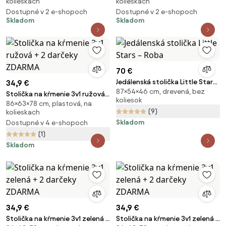
kolieskach
kolieskach
Dostupné v 2 e-shopoch
Dostupné v 2 e-shopoch
Skladom
Skladom
70 €
Jedálenská stolička Little Stars
34,9 €
87×54×46 cm, drevená, bez
– Roba
Stolička na kŕmenie 3v1 ružová
koliesok
86×63×78 cm, plastová, na
+ 2 darčeky ZDARMA
(9)
kolieskach
Skladom
Dostupné v 4 e-shopoch
(1)
Skladom
34,9 €
34,9 €
Stolička na kŕmenie 3v1 zelená +
Stolička na kŕmenie 3v1 zelená +