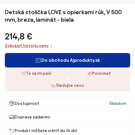
Detská stolička LOVE s opierkami rúk, V 500
mm, breza, laminát - biela
214,8 €
Zobraziť históriu ceny
Do obchodu Ajprodukty.sk
To sa mi páči
Porovnať
Sledujte cenu
Dostupnosť
Skladom
Doprava zadarmo
Produkt môžete vrátiť do 14 dní