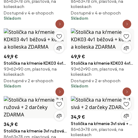
86×63×78 cm, plastová, na
86×63×78 cm, plastová, na
2 darčeky ZDARMA
2 darčeky ZDARMA
kolieskach
kolieskach
Dostupné v 4 e-shopoch
Dostupné v 4 e-shopoch
Skladom
Skladom
49,9 €
49,9 €
Stolička na kŕmenie KDK03 4v1
Stolička na kŕmenie KDK03 4v1
93×62×90 cm, plastová, na
93×62×90 cm, plastová, na
béžová + košík a kolieska
béžová + košík a kolieska
kolieskach
kolieskach
ZDARMA
ZDARMA
Dostupné v 2 e-shopoch
Dostupné v 2 e-shopoch
Skladom
Skladom
34,9 €
Stolička na kŕmenie 3v1 sivá + 2
34,9 €
86×63×78 cm, plastová, na
darčeky ZDARMA
Stolička na kŕmenie 3v1 ružová
kolieskach
86×63×78 cm, plastová, na
+ 2 darčeky ZDARMA