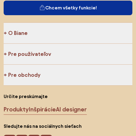
Chcem všetky funkcie!
O Biane
Pre používateľov
Pre obchody
Určite preskúmajte
Produkty
Inšpirácie
AI designer
Sledujte nás na sociálnych sieťach