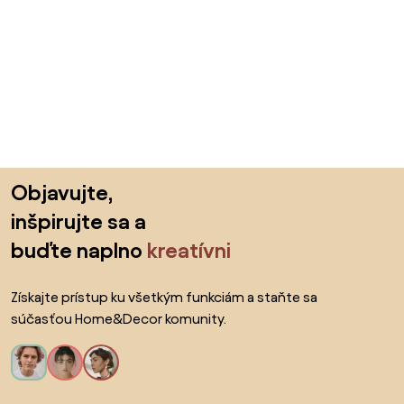
Preskočiť pätu, prejsť na začiatok stránky
Objavujte,
inšpirujte sa a
buďte naplno
kreatívni
Získajte prístup ku všetkým funkciám a staňte sa
súčasťou Home&Decor komunity.