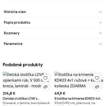
História cien
Popis produktu
Rozmery
Parametre
Podobné produkty
214,8 €
49,9 €
Detská stolička LOVE s
Stolička na kŕmenie KDK03 4v1
Drevená, z lamina, bez koliesok
93×62×90 cm, plastová, na
opierkami rúk, V 500 mm,
ružová + košík a kolieska