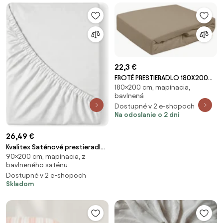
22,3 €
FROTÉ PRESTIERADLO 180X200
180×200 cm, mapínacia,
CM HNEDÉ
bavlnená
Dostupné v 2 e-shopoch
Na odoslanie o 2 dni
26,49 €
Kvalitex Saténové prestieradlo
90×200 cm, mapínacia, z
s gumou biela, 90 x 200 cm
bavlneného saténu
Dostupné v 2 e-shopoch
Skladom