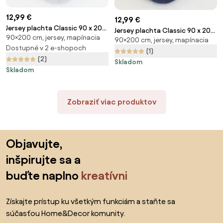
12,99 €
12,99 €
Jersey plachta Classic 90 x 200
Jersey plachta Classic 90 x 200
90×200 cm, jersey, mapínacia
cm – svetlo sivá
90×200 cm, jersey, mapínacia
cm – tmavo modrá
Dostupné v 2 e-shopoch
(1)
(2)
Skladom
Skladom
Zobraziť viac produktov
Preskočiť pätu, prejsť na začiatok stránky
Objavujte,
inšpirujte sa a
buďte naplno
kreatívni
Získajte prístup ku všetkým funkciám a staňte sa
súčasťou Home&Decor komunity.