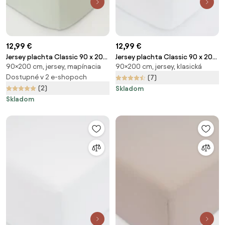
12,99 €
12,99 €
Jersey plachta Classic 90 x 200
Jersey plachta Classic 90 x 200
90×200 cm, jersey, mapínacia
90×200 cm, jersey, klasická
cm – šalviová
cm – biela
Dostupné v 2 e-shopoch
(7)
(2)
Skladom
Skladom