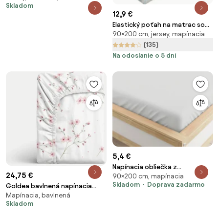
Skladom
12,9 €
Elastický poťah na matrac so
90×200 cm, jersey, mapínacia
zipsom Alba 90 x 200 cm
(135)
Na odoslanie o 5 dní
5,4 €
Napínacia obliečka z
24,75 €
90×200 cm, mapínacia
mikrovlákna strieborná 90 x
Skladom
Doprava zadarmo
Goldea bavlnená napínacia
200 cm
Mapínacia, bavlnená
plachta - kvitnúce sakury 90 x
Skladom
200 cm