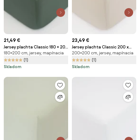
21,49 €
23,49 €
Jersey plachta Classic 180 × 200
Jersey plachta Classic 200 x
180×200 cm, jersey, mapínacia
200×200 cm, jersey, mapínacia
cm - olivová
200 cm – prírodná
(1)
(1)
Skladom
Skladom