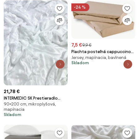
-24 %
7,5 €
9,9 €
Plachta posteľná cappuccino
Jersey, mapínacia, bavlnená
jersey EMI, Plachta 90x200
Skladom
21,78 €
INTERMEDIC SK Prestieradlo
90×200 cm, mikroplyšová,
mikroplyš 90x200 cm - Biela
mapínacia
Skladom