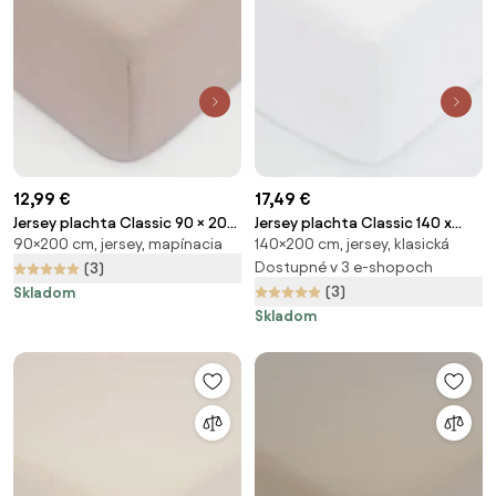
12,99 €
17,49 €
Jersey plachta Classic 90 × 200
Jersey plachta Classic 140 x
90×200 cm, jersey, mapínacia
140×200 cm, jersey, klasická
cm - cappuccino
200 cm – biela
Dostupné v 3 e-shopoch
(3)
(3)
Skladom
Skladom