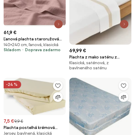
61,9 €
Ľanová plachta staroružová
140×240 cm, ľanová, klasická
EMI, Pevná plachta 140x240
Skladom
Doprava zadarmo
69,99 €
Plachta z mako saténu z
Klasická, saténová, z
egyptskej bavlny Rochelle
bavlneného saténu
-24 %
7,5 €
9,9 €
Plachta posteľná krémová
Jersey, bavlnená, klasická
jersey EMI, Plachta 90x200