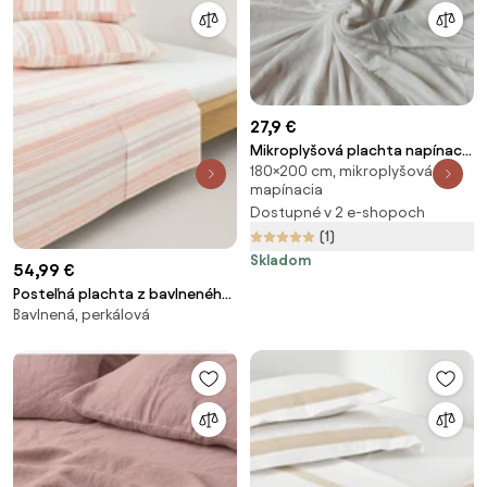
27,9 €
Mikroplyšová plachta napínacia
180×200 cm, mikroplyšová,
biela 180x200cm TiaHome
mapínacia
Dostupné v 2 e-shopoch
(1)
Skladom
54,99 €
Posteľná plachta z bavlneného
Bavlnená, perkálová
perkálu Hildy