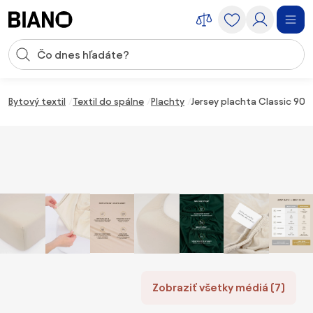
Preskočiť navigáciu, prejsť na obsah
Vstup pre vyhľadávanie
Preskočiť obsah, prejsť na pätu
Bytový textil
Textil do spálne
Plachty
Jersey plachta Classic 90 
Zobraziť všetky médiá (7)