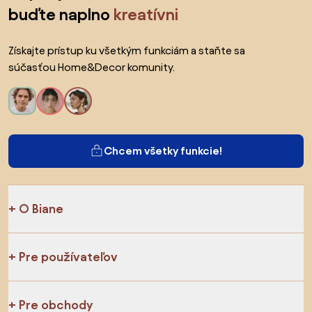
buďte naplno
kreatívni
Získajte prístup ku všetkým funkciám a staňte sa
súčasťou Home&Decor komunity.
Chcem všetky funkcie!
O Biane
Pre používateľov
Pre obchody