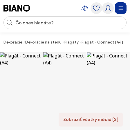
Preskočiť navigáciu, prejsť na obsah
Vstup pre vyhľadávanie
Preskočiť obsah, prejsť na pätu
Dekorácie
Dekorácie na stenu
Plagáty
Plagát - Connect (A4)
Zobraziť všetky médiá (3)