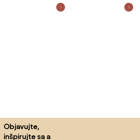
Preskočiť pätu, prejsť na začiatok stránky
Objavujte,
inšpirujte sa a