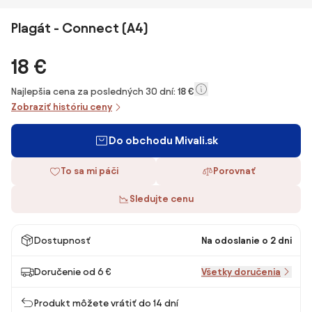
Plagát - Connect (A4)
18 €
Najlepšia cena za posledných 30 dní:
18 €
Zobraziť históriu ceny
Do obchodu Mivali.sk
To sa mi páči
Porovnať
Sledujte cenu
Dostupnosť
Na odoslanie o 2 dni
Doručenie od 6 €
Všetky doručenia
Produkt môžete vrátiť do 14 dní