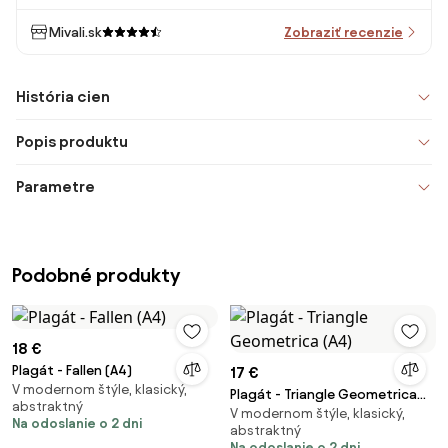
Mivali.sk
Zobraziť recenzie
História cien
Popis produktu
Parametre
Podobné produkty
18 €
Plagát - Fallen (A4)
17 €
V modernom štýle, klasický,
Plagát - Triangle Geometrica
abstraktný
V modernom štýle, klasický,
(A4)
Na odoslanie o 2 dni
abstraktný
Na odoslanie o 2 dni