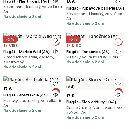
Plagát - Plant - dark (A4)
18 €
S kvetinami, klasický, vo veľkosti
Plagát - Púpavové páperie (A4)
A4
S kvetinami, klasický, vo veľkosti
Na odoslanie o 2 dni
A4
Na odoslanie o 2 dni
-6 %
-6 %
17 €
17 €
18 €
18 €
Plagát - Marble Wild (A4)
Plagát - Tanečnice (A4)
V modernom štýle, klasický,
Klasický, vo veľkosti A4, ľudia
abstraktný
Na odoslanie o 2 dni
Na odoslanie o 2 dni
17 €
Plagát - Abstrakcia (A4)
17 €
Klasický, abstraktný, vo veľkosti
Plagát - Slon v džungli (A4)
A4
Klasický, s motívom zvierat, vo
Na odoslanie o 2 dni
veľkosti A4
Na odoslanie o 2 dni