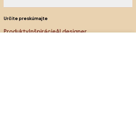
Určite preskúmajte
Produkty
Inšpirácie
AI designer
18 €
Do obchodu
Sledujte nás na sociálnych sieťach
Cookies
Zásady ochrany osobných údajov
Podmienky používania
Vyberte krajinu
© 2026 Biano s.r.o.