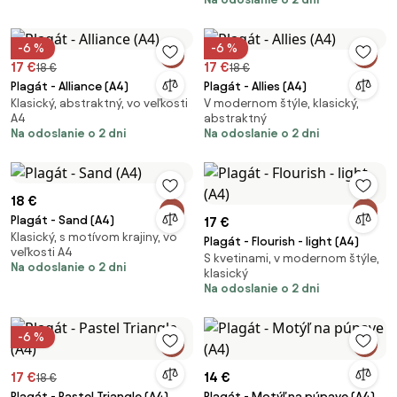
-6 %
-6 %
17 €
17 €
18 €
18 €
Plagát - Alliance (A4)
Plagát - Allies (A4)
Klasický, abstraktný, vo veľkosti
V modernom štýle, klasický,
A4
abstraktný
Na odoslanie o 2 dni
Na odoslanie o 2 dni
18 €
Plagát - Sand (A4)
17 €
Klasický, s motívom krajiny, vo
Plagát - Flourish - light (A4)
veľkosti A4
S kvetinami, v modernom štýle,
Na odoslanie o 2 dni
klasický
Na odoslanie o 2 dni
-6 %
17 €
14 €
18 €
Plagát - Pastel Triangle (A4)
Plagát - Motýľ na púpave (A4)