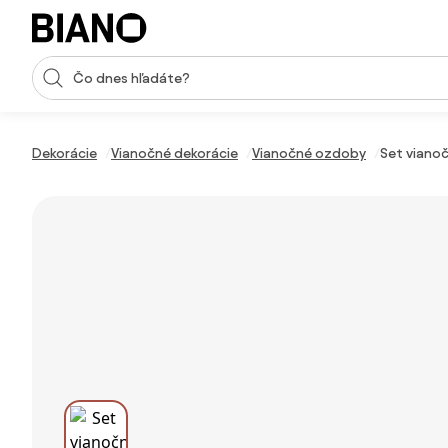
Preskočiť navigáciu, prejsť na obsah
Vstup pre vyhľadávanie
Preskočiť obsah, prejsť na pätu
Dekorácie
Vianočné dekorácie
Vianočné ozdoby
Set viano