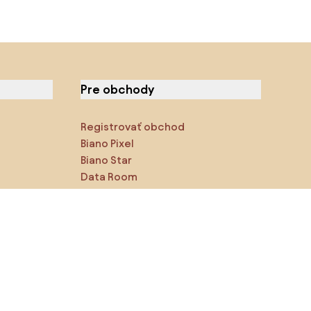
Pre obchody
Registrovať obchod
Biano Pixel
Biano Star
Data Room
Sledujte nás na sociálnych
sieťach