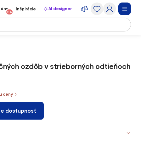
póny
AI designer
Inšpirácie
114
čných ozdôb v strieborných odtieňoch
iu ceny
te dostupnosť