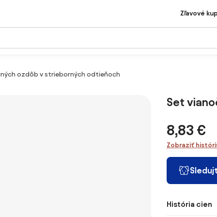
Zľavové ku
čných ozdôb v strieborných odtieňoch
Set viano
8,83 €
Zobraziť histór
Sleduj
História cien