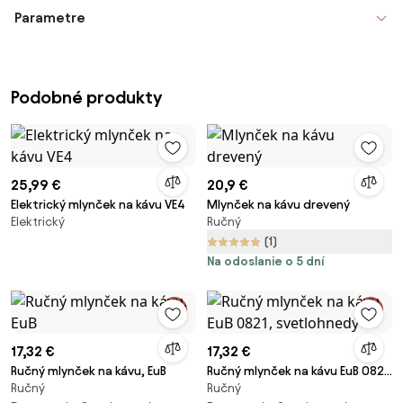
Parametre
Podobné produkty
25,99 €
20,9 €
Elektrický mlynček na kávu VE4
Mlynček na kávu drevený
Elektrický
Ručný
(1)
Na odoslanie o 5 dní
17,32 €
17,32 €
Ručný mlynček na kávu, EuB
Ručný mlynček na kávu EuB 0821,
Ručný
Ručný
svetlohnedý