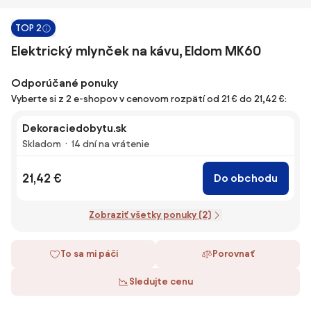
TOP 2
Elektrický mlynček na kávu, Eldom MK60
Odporúčané ponuky
Vyberte si z 2 e-shopov v cenovom rozpätí od 21 € do 21,42 €:
Dekoraciedobytu.sk
Skladom
14 dní na vrátenie
21,42 €
Do obchodu
Zobraziť všetky ponuky (2)
To sa mi páči
Porovnať
Sledujte cenu