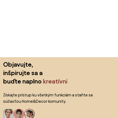
Preskočiť pätu, prejsť na začiatok stránky
Objavujte,
inšpirujte sa a
buďte naplno
kreatívni
Získajte prístup ku všetkým funkciám a staňte sa
súčasťou Home&Decor komunity.