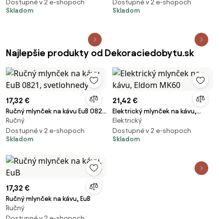
Dostupné v 2 e-shopoch
Dostupné v 2 e-shopoch
Skladom
Skladom
Najlepšie produkty od Dekoraciedobytu.sk
17,32 €
21,42 €
Ručný mlynček na kávu EuB 0821,
Elektrický mlynček na kávu,
Ručný
Elektrický
svetlohnedý
Eldom MK60
Dostupné v 2 e-shopoch
Dostupné v 2 e-shopoch
Skladom
Skladom
17,32 €
Ručný mlynček na kávu, EuB
Ručný
Dostupné v 2 e-shopoch