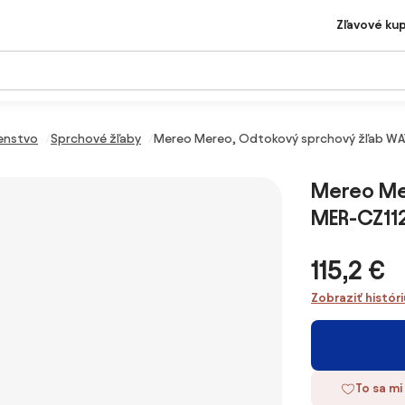
Zľavové ku
šenstvo
Sprchové žľaby
Mereo Mereo, Odtokový sprchový žľab WA
Mereo Me
MER-CZ11
115,2 €
Zobraziť histór
To sa mi