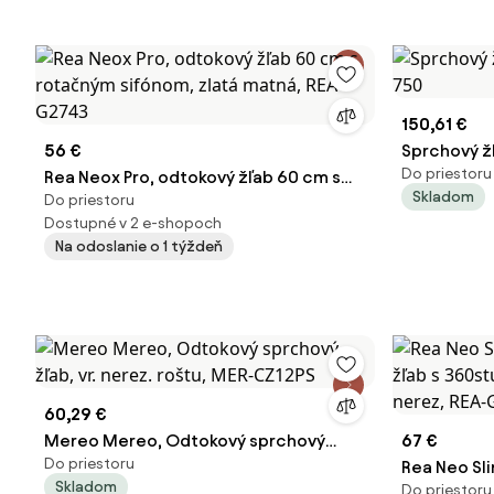
150,61 €
56 €
Sprchový ž
Do priestoru
Rea Neox Pro, odtokový žľab 60 cm s
750
Skladom
Do priestoru
rotačným sifónom, zlatá matná, REA-
Dostupné v 2 e-shopoch
G2743
Na odoslanie o 1 týždeň
60,29 €
Mereo Mereo, Odtokový sprchový
67 €
Do priestoru
žľab, vr. nerez. roštu, MER-CZ12PS
Rea Neo Sli
Skladom
Do priestoru
žľab s 360