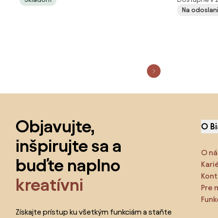
1010050-40
360stupňov
Na odoslani
G4807
Preskočiť pätu, prejsť na začiatok stránky
Objavujte,
O B
inšpirujte sa a
O ná
buďte naplno
Kari
Kont
kreatívni
Pre 
Funk
Získajte prístup ku všetkým funkciám a staňte