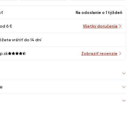
sť
Na odoslanie o 1 týždeň
od 6 €
Všetky doručenia
žete vrátiť do 14 dní
p.sk
Zobraziť recenzie
u