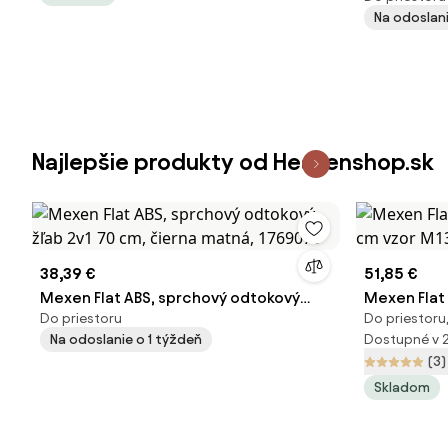
Na odoslani
nerez, RE
Najlepšie produkty od Heavenshop.sk
38,39 €
51,85 €
Mexen Flat ABS, sprchový odtokový
Mexen Flat
Do priestoru
Do priestoru,
žľab 2v1 70 cm, čierna matná, 1769070
cm vzor M13
Na odoslanie o 1 týždeň
Dostupné v 
(3)
Skladom