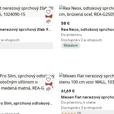
58 €
 nerezový sprchový žľab 90
Rea Neox, odtokový sprchov
Do priestoru
5, 1024090-15
cm, brúsená oceľ, REA-G25
2 e-shopoch
Dostupné v 2 e-shopoch
Skladom
61,69 €
Mexen Flat nerezový sprcho
Do priestoru, k stene
ro Slim, sprchový odtokový
stenu 100 cm vzor WALL, 10
Dostupné v 3 e-shopoch
s otočným sifónom o
(1)
2 e-shopoch