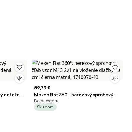
59,79 €
vý odtokový
Mexen Flat 360°, nerezový sprchový
Do priestoru
ná, REA-
žľab vzor M13 2v1 na vloženie dlažby 70
Skladom
cm, čierna matná, 1710070-40