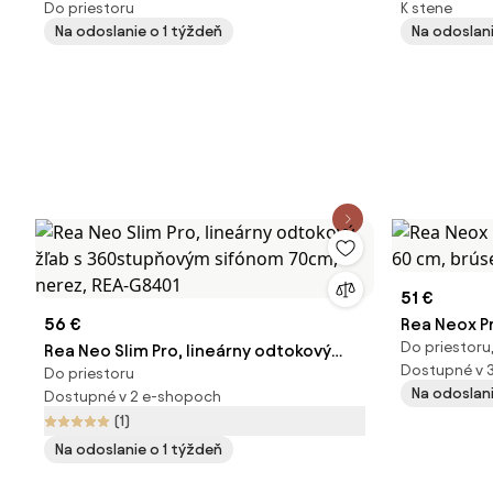
Do priestoru
K stene
KPL-G6801
k stene ST
Na odoslanie o 1 týždeň
Na odoslani
51 €
56 €
Rea Neox P
Do priestoru,
Rea Neo Slim Pro, lineárny odtokový
60 cm, brú
Dostupné v 
Do priestoru
žľab s 360stupňovým sifónom 70cm,
Na odoslani
Dostupné v 2 e-shopoch
nerez, REA-G8401
(1)
Na odoslanie o 1 týždeň