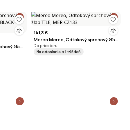
141,3 €
Mereo Mereo, Odtokový sprchový žľab
Do priestoru
chový žľab
TILE, MER-CZ133
Na odoslanie o 1 týždeň
ACK-850M