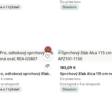
Do priestoru
RIP, MER-CZ172
mat čtverečky APZ9-750M
e o 1 týždeň
Skladom
183,09 €
ro, odtokový sprchový žľab
Sprchový žľab Alca 115 cm 
 k stene
Do priestoru
sená oceľ, REA-G5807
APZ101-1150
3 e-shopoch
Dostupné v 3 e-shopoch
e o 1 týždeň
Skladom