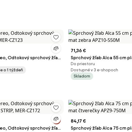
71,36 €
o, Odtokový sprchový žľab
Sprchový žľab Alca 55 cm p
Do priestoru
-CZ123
mat zebra APZ10-550M
e o 1 týždeň
Dostupné v 3 e-shopoch
Skladom
84,17 €
o, Odtokový sprchový žľab
Sprchový žľab Alca 75 cm p