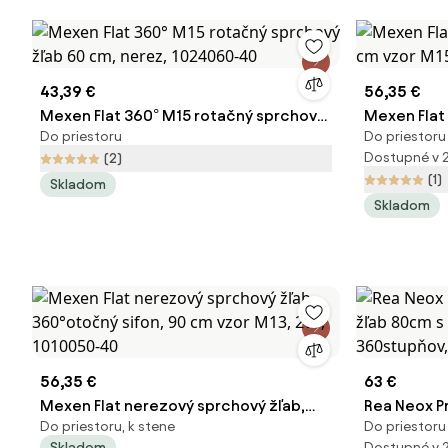
43,39 €
56,35 €
Mexen Flat 360° M15 rotačný sprchový
Mexen Flat
Do priestoru
Do priestoru
žľab 60 cm, nerez, 1024060-40
cm vzor M1
Dostupné v 
(2)
(1)
Skladom
Skladom
56,35 €
63 €
Mexen Flat nerezový sprchový žľab,
Rea Neox P
Do priestoru, k stene
Do priestoru
360°otočný sifon, 90 cm vzor M13, 2v1,
žľab 80cm 
Skladom
Dostupné v 