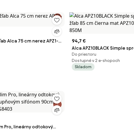
ľab Alca 75 cm nerez APZ1-
94,7 €
Alca APZ10BLACK Simple spr
Do priestoru
85 cm čierna mat APZ10BL
Dostupné v 2 e-shopoch
Skladom
m Pro, lineárny odtokový
stupňovým sifónom 90cm,