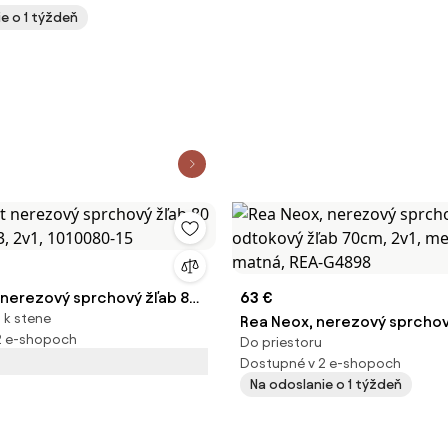
e o 1 týždeň
A-G8403
 nerezový sprchový žľab 80
63 €
 k stene
, 2v1, 1010080-15
Rea Neox, nerezový sprcho
2 e-shopoch
Do priestoru
žľab 70cm, 2v1, medená mat
Dostupné v 2 e-shopoch
G4898
Na odoslanie o 1 týždeň