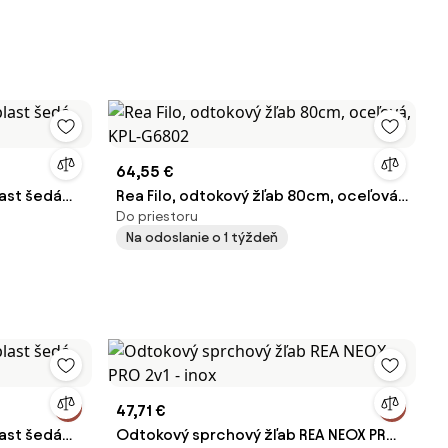
64,55 €
last šedá
Rea Filo, odtokový žľab 80cm, oceľová,
Do priestoru
KPL-G6802
Na odoslanie o 1 týždeň
47,71 €
last šedá
Odtokový sprchový žľab REA NEOX PRO