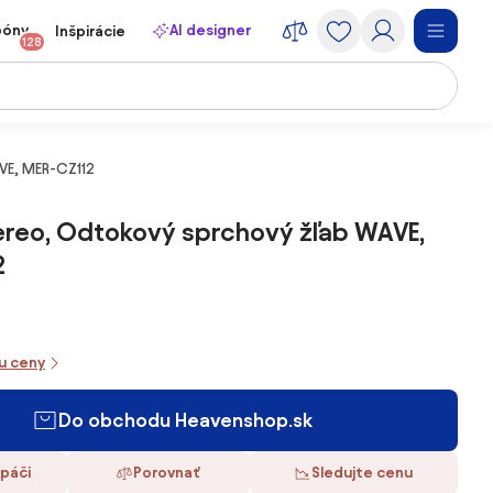
póny
AI designer
Inšpirácie
128
VE, MER-CZ112
reo, Odtokový sprchový žľab WAVE,
2
iu ceny
Do obchodu Heavenshop.sk
 páči
Porovnať
Sledujte cenu