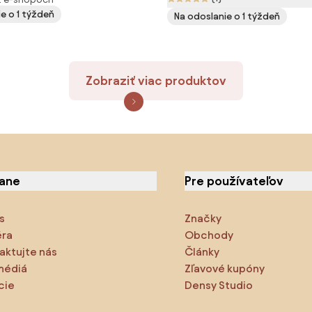
, medená matná, REA-
e o 1 týždeň
Na odoslanie o 1 týždeň
Zobraziť viac produktov
iane
Pre používateľov
s
Značky
éra
Obchody
aktujte nás
Články
médiá
Zľavové kupóny
cie
Densy Studio