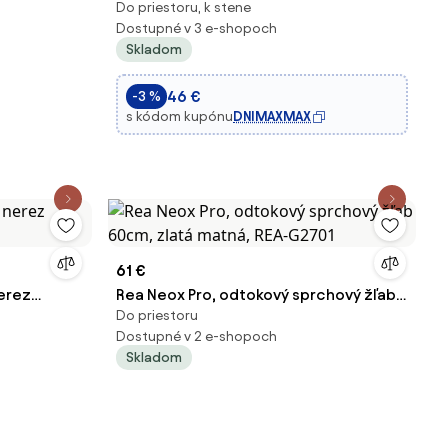
Do priestoru, k stene
2v1 - inox
Dostupné v 3 e-shopoch
Skladom
46 €
-3 %
s kódom kupónu
DNIMAXMAX
61 €
nerez
Rea Neox Pro, odtokový sprchový žľab
Do priestoru
60cm, zlatá matná, REA-G2701
Dostupné v 2 e-shopoch
Skladom