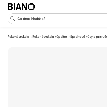
Preskočiť navigáciu, prejsť na obsah
Vstup pre vyhľadávanie
Preskočiť obsah, prejsť na pätu
Rekonštrukcia
Rekonštrukcia kúpeľne
Sprchové kúty a príslu