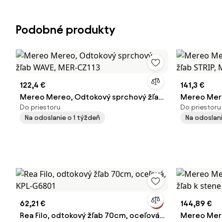
Podobné produkty
122,4 €
141,3 €
Mereo Mereo, Odtokový sprchový žľab
Mereo Mere
Do priestoru
Do priestoru
WAVE, MER-CZ113
STRIP, MER
Na odoslanie o 1 týždeň
Na odoslani
62,21 €
144,89 €
Rea Filo, odtokový žľab 70cm, oceľová,
Mereo Mere