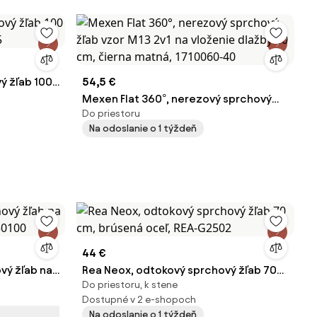
ý žľab 100
54,5 €
05
Mexen Flat 360°, nerezový sprchový
Do priestoru
žľab vzor M13 2v1 na vloženie dlažby 60
Na odoslanie o 1 týždeň
cm, čierna matná, 1710060-40
44 €
vý žľab na
Rea Neox, odtokový sprchový žľab 70
Do priestoru, k stene
30100
cm, brúsená oceľ, REA-G2502
Dostupné v 2 e-shopoch
Na odoslanie o 1 týždeň