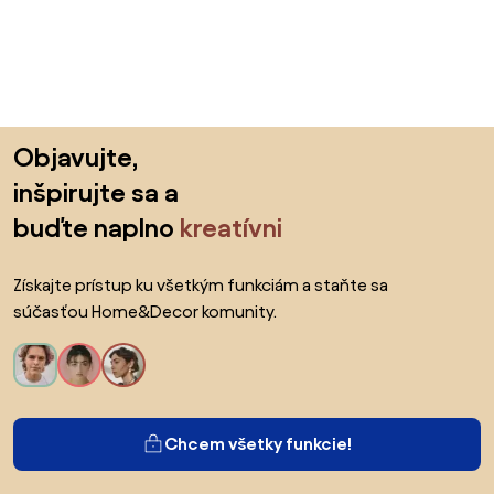
Preskočiť pätu, prejsť na začiatok stránky
Objavujte,
inšpirujte sa a
buďte naplno
kreatívni
Získajte prístup ku všetkým funkciám a staňte sa
súčasťou Home&Decor komunity.
Chcem všetky funkcie!