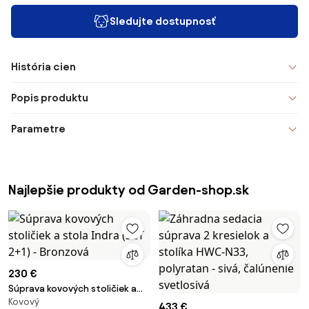
Sledujte dostupnosť
História cien
Popis produktu
Parametre
Najlepšie produkty od Garden-shop.sk
230 €
Súprava kovových stoličiek a
Kovový
stola Indra (SET 2+1) - Bronzová
433 €