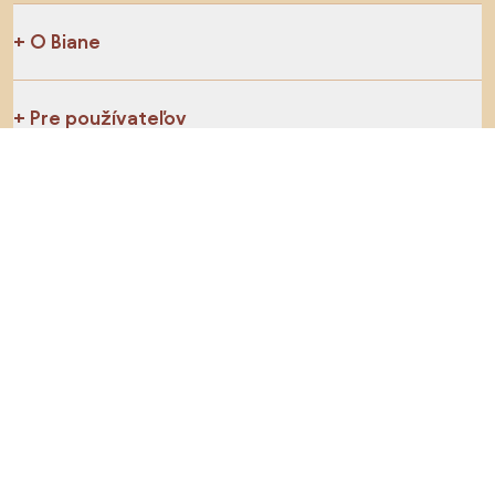
O Biane
Pre používateľov
Pre obchody
Určite preskúmajte
Produkty
Inšpirácie
AI designer
Sledujte nás na sociálnych sieťach