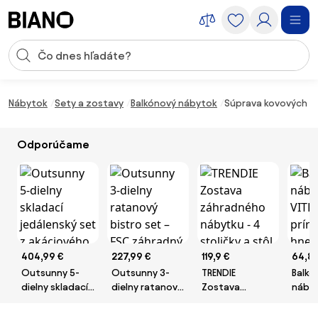
Preskočiť navigáciu, prejsť na obsah
Vstup pre vyhľadávanie
Preskočiť obsah, prejsť na pätu
Nábytok
Sety a zostavy
Balkónový nábytok
Súprava kovových sto
Odporúčame
404,99 €
227,99 €
119,9 €
64,8 
Outsunny 5-
Outsunny 3-
TRENDIE
Balkó
dielny skladací
dielny ratanový
Zostava
nábyt
jedálenský set
bistro set –
záhradného
1+2, 
z akáciového
FSC záhradný
nábytku - 4
hnedá