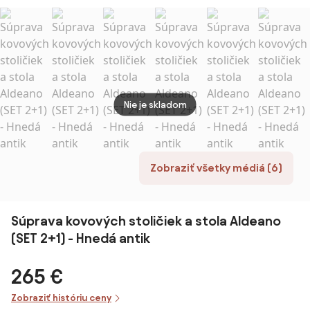
dreva – FSC,
nábytok, 2
stoličky a stôl
stôl s latkovou
kreslá, 2-
80cm okrúhly
doskou + 4
poschodový
skladacie
stôl z akácie,
stoličky, odolný
hrubé
voči
umývateľné
poveternostným
vankúše –
Nie je skladom
vplyvom
Aosom
Zobraziť všetky médiá (6)
Súprava kovových stoličiek a stola Aldeano
(SET 2+1) - Hnedá antik
265 €
Zobraziť históriu ceny