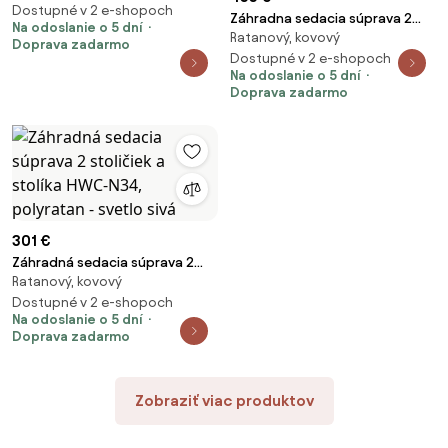
Dostupné v 2 e-shopoch
Záhradna sedacia súprava 2
Na odoslanie o 5 dní
Ratanový, kovový
kresielok a stolíka HWC-N33,
Doprava zadarmo
polyratan - sivá, čalúnenie
Dostupné v 2 e-shopoch
Na odoslanie o 5 dní
svetlosivá
Doprava zadarmo
301 €
Záhradná sedacia súprava 2
Ratanový, kovový
stoličiek a stolíka HWC-N34,
polyratan - svetlo sivá
Dostupné v 2 e-shopoch
Na odoslanie o 5 dní
Doprava zadarmo
Zobraziť viac produktov