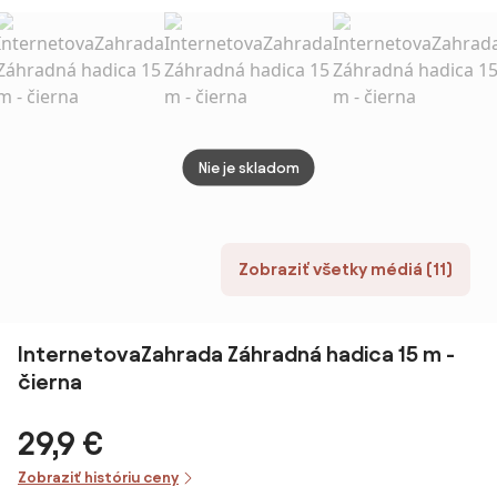
postrekovačmi
PVC s
SB6100B
vyst
vlák
Nie je skladom
Zobraziť všetky médiá (11)
InternetovaZahrada Záhradná hadica 15 m -
čierna
29,9 €
Zobraziť históriu ceny