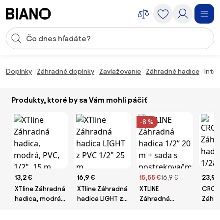
Preskočiť navigáciu, prejsť na obsah
Vstup pre vyhľadávanie
Preskočiť obsah, prejsť na pätu
Doplnky
Záhradné doplnky
Zavlažovanie
Záhradné hadice
Inte
Produkty, ktoré by sa Vám mohli páčiť
-8 %
13,2 €
16,9 €
15,55 €
16,9 €
23,99
XTline Záhradná
XTline Záhradná
XTLINE
CRO
hadica, modrá,
hadica LIGHT z
Záhradná
Záhr
PVC, 1/2", 15 m
PVC 1/2" 25 m
hadica 1/2” 20
hadi
m + sada s
1/2&