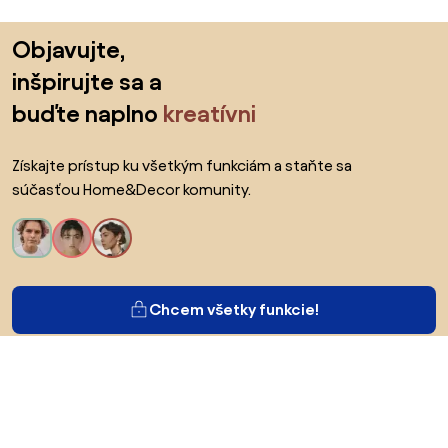
Preskočiť pätu, prejsť na začiatok stránky
Objavujte,
inšpirujte sa a
buďte naplno
kreatívni
Získajte prístup ku všetkým funkciám a staňte sa
súčasťou Home&Decor komunity.
Chcem všetky funkcie!
O Biane