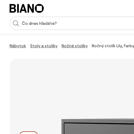
Preskočiť navigáciu, prejsť na obsah
Vstup pre vyhľadávanie
Preskočiť obsah, prejsť na pätu
Nábytok
Stoly a stolíky
Nočné stolíky
Nočný stolík Lily, Farby