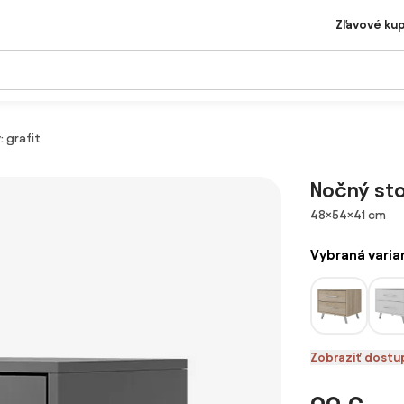
Zľavové ku
: grafit
Nočný stol
Rozmery
48×54×41 cm
Vybraná varia
Zobraziť dostu