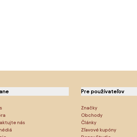
iane
Pre používateľov
s
Značky
éra
Obchody
aktujte nás
Články
médiá
Zľavové kupóny