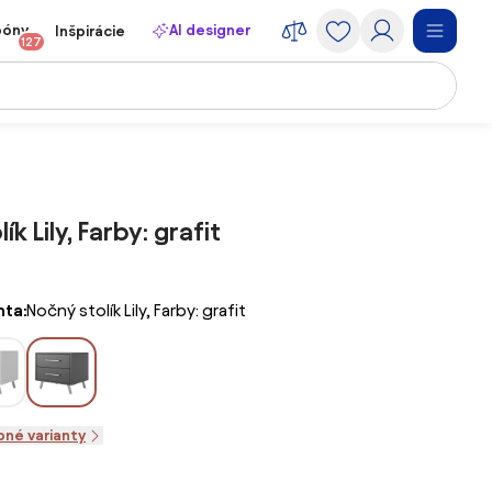
póny
AI designer
Inšpirácie
127
ík Lily, Farby: grafit
nta:
Nočný stolík Lily, Farby: grafit
pné varianty