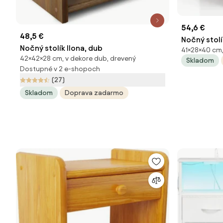
54,6 €
48,5 €
Nočný stolí
Nočný stolík Ilona, dub
41×28×40 cm, 
42×42×28 cm, v dekore dub, drevený
Skladom
Dostupné v 2 e-shopoch
(27)
Skladom
Doprava zadarmo