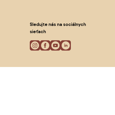
Sledujte nás na sociálnych
sieťach
Cookies
Zásady ochrany osobných údajov
Podmienky používania
© 2026 Biano s.r.o.