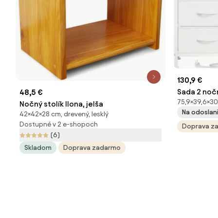
130,9 €
Sada 2 nočn
48,5 €
75,9×39,6×30
osvetlením
Nočný stolík Ilona, jelša
Na odoslani
42×42×28 cm, drevený, lesklý
LGSB3520
Dostupné v 2 e-shopoch
Doprava z
(6)
Skladom
Doprava zadarmo