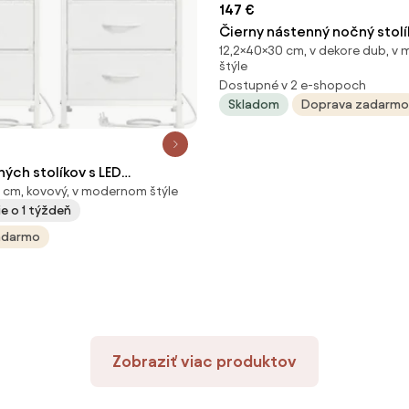
147 €
Čierny nástenný nočný sto
12,2×40×30 cm, v dekore dub, 
Farsta
štýle
Dostupné v 2 e-shopoch
Skladom
Doprava zadarmo
ých stolíkov s LED
 cm, kovový, v modernom štýle
 a nabíjacou stanicou
e o 1 týždeň
3W102
adarmo
Zobraziť viac produktov