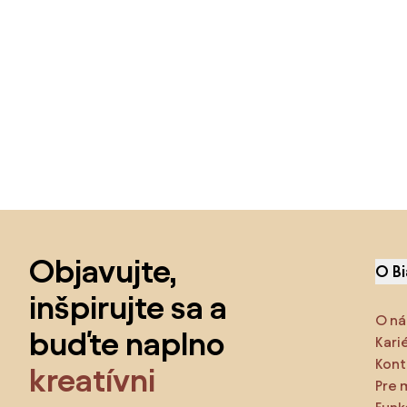
Preskočiť pätu, prejsť na začiatok stránky
Objavujte,
O B
inšpirujte sa a
O ná
buďte naplno
Kari
Kont
kreatívni
Pre 