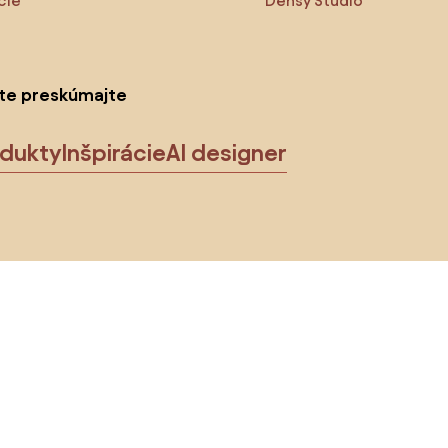
cie
Densy Studio
ite preskúmajte
odukty
Inšpirácie
AI designer