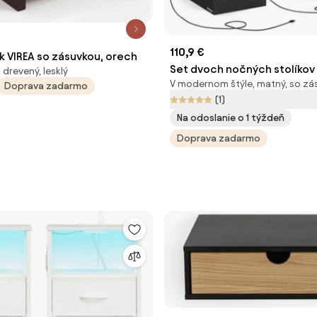
110,9 €
k VIREA so zásuvkou, orech
Set dvoch nočných stolíkov 
drevený, lesklý
V modernom štýle, matný, so zá
osvetlením LET710B01 (2 ks)
Doprava zadarmo
(1)
Na odoslanie o 1 týždeň
Doprava zadarmo