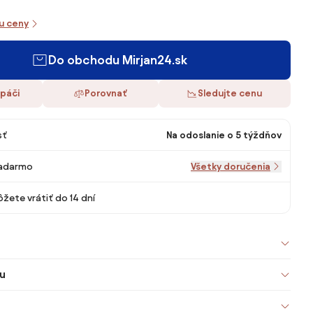
iu ceny
Do obchodu Mirjan24.sk
 páči
Porovnať
Sledujte cenu
sť
Na odoslanie o 5 týždňov
adarmo
Všetky doručenia
žete vrátiť do 14 dní
u