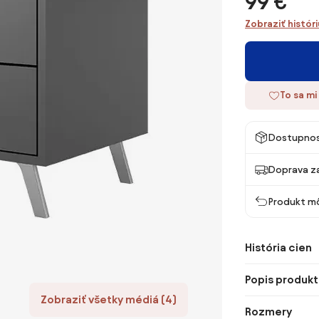
99 €
Zobraziť histór
To sa mi
Dostupno
Doprava z
Produkt mô
História cien
Popis produkt
Zobraziť všetky médiá (4)
Rozmery