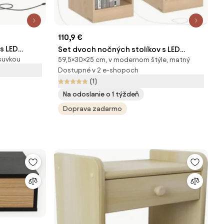
110,9 €
s LED
Set dvoch nočných stolíkov s LED
suvkou
59,5×30×25 cm, v modernom štýle, matný
osvetlením LET710Y01 (2 ks)
Dostupné v 2 e-shopoch
(1)
Na odoslanie o 1 týždeň
Doprava zadarmo