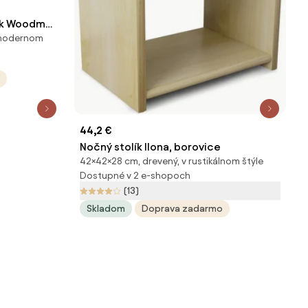
lík Woodman
v modernom
44,2 €
Nočný stolík Ilona, borovice
42×42×28 cm, drevený, v rustikálnom štýle
Dostupné v 2 e-shopoch
(13)
Skladom
Doprava zadarmo