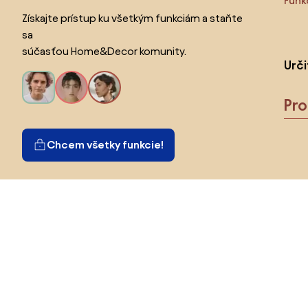
Funk
Získajte prístup ku všetkým funkciám a staňte
sa
súčasťou Home&Decor komunity.
Urč
Pr
Chcem všetky funkcie!
Vyberte krajinu