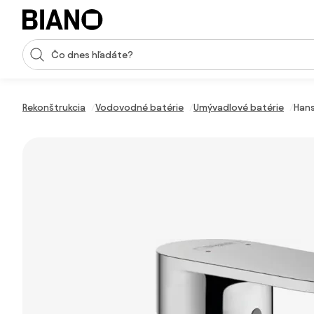
Preskočiť navigáciu, prejsť na obsah
Vstup pre vyhľadávanie
Preskočiť obsah, prejsť na pätu
Rekonštrukcia
Vodovodné batérie
Umývadlové batérie
Hans