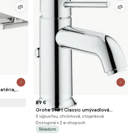
atéria,
89 €
Grohe Start Classic umývadlová
S výpusťou, chrómová, stojanková
batéria s výpusťou chróm 23782000
Dostupné v 2 e-shopoch
G23782000
Skladom