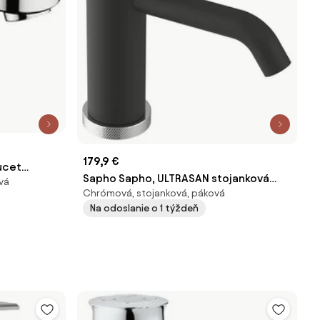
179,9 €
ucet
Sapho Sapho, ULTRASAN stojanková
vá
 71502000
Chrómová, stojanková, páková
umývadlová batéria bez výpuste,
Na odoslanie o 1 týždeň
čierna matná/chróm, UT002VBC