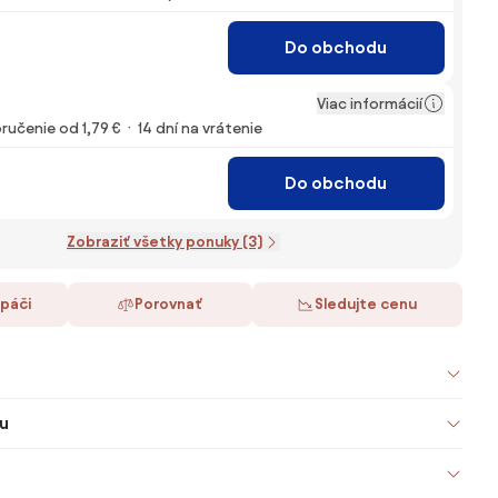
Do obchodu
Viac informácií
ručenie od 1,79 €
14 dní na vrátenie
Do obchodu
Zobraziť všetky ponuky (3)
 páči
Porovnať
Sledujte cenu
u