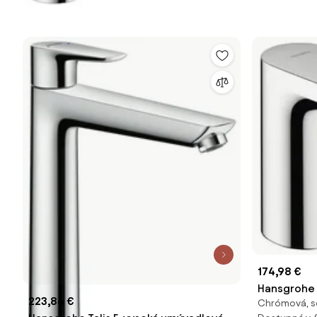
174,98 €
Hansgrohe 
223,84 €
Chrómová, s
umývadlová