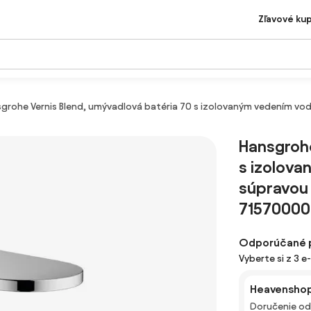
Zľavové ku
grohe Vernis Blend, umývadlová batéria 70 s izolovaným vedením v
Hansgrohe
s izolov
súpravou 
71570000
Odporúčané 
Vyberte si z 3 e
Heavenshop
Doručenie od