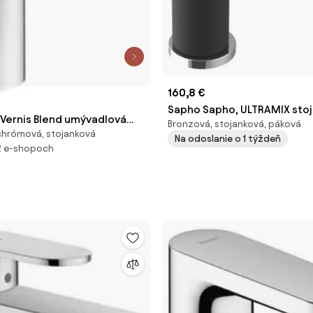
160,8 €
Sapho Sapho, ULTRAMIX sto
Vernis Blend umývadlová
Bronzová, stojanková, páková
umývadlová batéria, čierna
chrómová, stojanková
výpusťou chróm 71571000
Na odoslanie o 1 týždeň
matná/chróm, UT002BC
2 e-shopoch