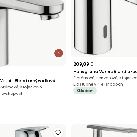
209,89 €
Hansgrohe Vernis Blend eFa
Chrómová, senzorová, stojanko
umývadlová batéria chróm
Vernis Blend umývadlová
Dostupné v 4 e-shopoch
chrómová, stojanková
výpusťou chróm 71585000
Skladom
3 e-shopoch