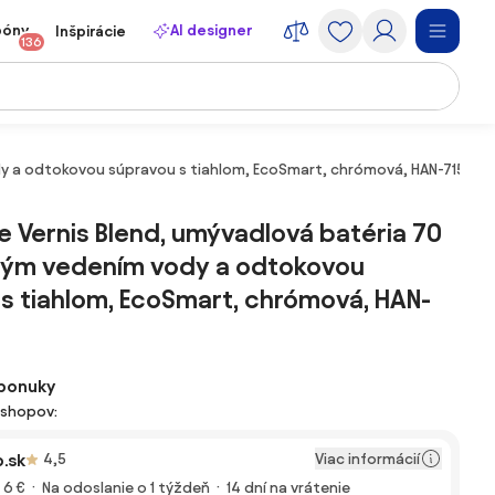
póny
AI designer
Inšpirácie
136
ody a odtokovou súpravou s tiahlom, EcoSmart, chrómová, HAN-71570
 Vernis Blend, umývadlová batéria 70
aným vedením vody a odtokovou
s tiahlom, EcoSmart, chrómová, HAN-
ponuky
-shopov:
Viac informácií
.sk
4,5
 6 €
Na odoslanie o 1 týždeň
14 dní na vrátenie