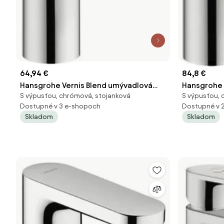
64,94 €
84,8 €
Hansgrohe Vernis Blend umývadlová
Hansgrohe 
S výpusťou, chrómová, stojanková
S výpusťou, 
batéria s výpusťou chróm 71570000
batéria s 
Dostupné v 3 e-shopoch
Dostupné v 
Skladom
Skladom