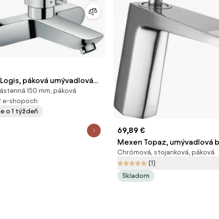
Logis, páková umývadlová
ástenná 150 mm, páková
e montáž na stenu,
2 e-shopoch
 HAN-71225000
e o 1 týždeň
69,89 €
Mexen Topaz, umývadlová b
Chrómová, stojanková, páková
chrómová,73900-00
(1)
Skladom