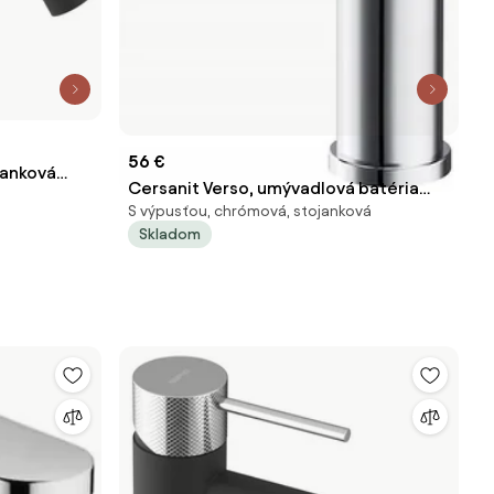
56 €
janková
Cersanit Verso, umývadlová batéria
S výpusťou, chrómová, stojanková
vrátane plastovej zátky umývadla,
Skladom
chrómová, S951-404