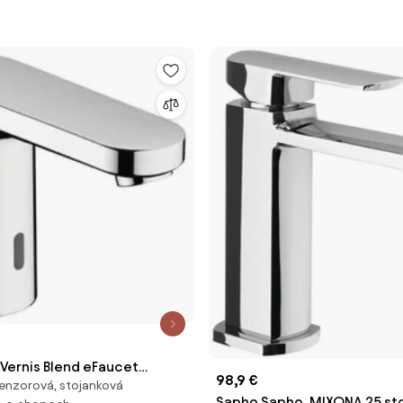
Vernis Blend eFaucet
98,9 €
enzorová, stojanková
 batéria chróm 71503000
Sapho Sapho, MIXONA 25 st