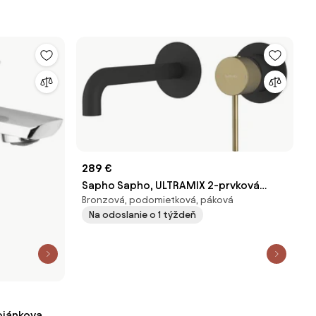
289 €
Sapho Sapho, ULTRAMIX 2-prvková
Bronzová, podomietková, páková
podomietková umývadlová batéria,
Na odoslanie o 1 týždeň
hubica 20cm, čierná mat/zlato mat,
UT018BG
ojánkova