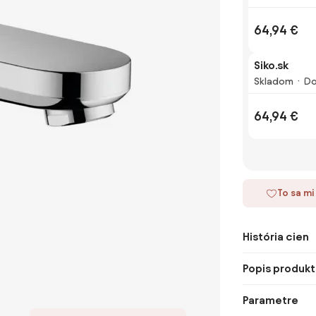
64,94 €
Siko.sk
Skladom
Do
64,94 €
To sa mi
História cien
Popis produkt
Parametre