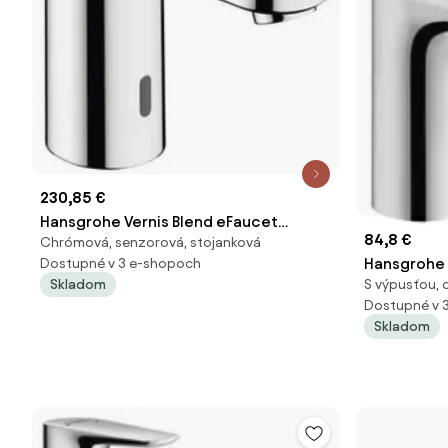
230,85 €
Hansgrohe Vernis Blend eFaucet
84,8 €
Chrómová, senzorová, stojanková
umývadlová batéria chróm 71501000
Hansgrohe 
Dostupné v 3 e-shopoch
Skladom
S výpusťou, 
batéria s 
Dostupné v 
Skladom