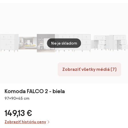
Dverami a
Priestorom pre
Obývaciu Izbu,
Kuchyňu,
Jedáleň
90x40x75 cm
Dub | Aosom
Nie je skladom
Zobraziť všetky médiá (7)
Komoda FALCO 2 - biela
Rozmery
97×90×45 cm
149,13 €
Zobraziť históriu ceny