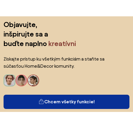
Preskočiť pätu, prejsť na začiatok stránky
Objavujte,
inšpirujte sa a
buďte naplno
kreatívni
Získajte prístup ku všetkým funkciám a staňte sa
súčasťou Home&Decor komunity.
Chcem všetky funkcie!
O Biane