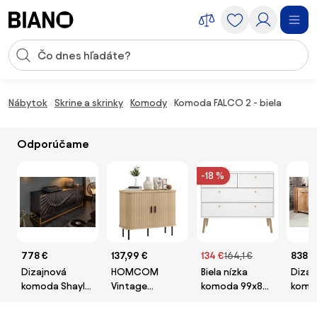
Preskočiť navigáciu, prejsť na obsah
Vstup pre vyhľadávanie
Preskočiť obsah, prejsť na pätu
Nábytok
Skrine a skrinky
Komody
Komoda FALCO 2 - biela
Odporúčame
-18 %
778 €
137,99 €
134 €
164,1 €
838 €
Dizajnová
HOMCOM
Biela nízka
Dizaj
komoda Shayla
Vintage
komoda 99x82
komo
177 cm čierne
Komoda s 2
cm Bodo –
Thund
mango
Posuvnými
Tvilum