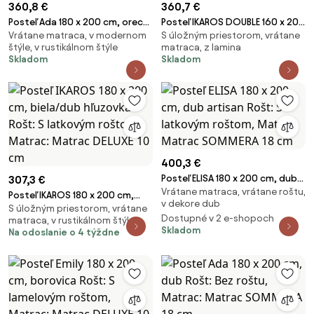
360,8 €
360,7 €
Posteľ Ada 180 x 200 cm, orech
Posteľ IKAROS DOUBLE 160 x 200
Vrátane matraca, v modernom
S úložným priestorom, vrátane
Rošt: S latkovým roštom,
cm, biela Rošt: Bez roštu,
štýle, v rustikálnom štýle
matraca, z lamina
Matrac: Matrac SOMMERA 18
Matrac: Matrac COCO MAXI 20
Skladom
Skladom
cm
cm
400,3 €
Posteľ ELISA 180 x 200 cm, dub
307,3 €
Vrátane matraca, vrátane roštu,
artisan Rošt: S latkovým
Posteľ IKAROS 180 x 200 cm,
v dekore dub
roštom, Matrac: Matrac
S úložným priestorom, vrátane
biela/dub hľuzovka Rošt: S
Dostupné v 2 e-shopoch
matraca, v rustikálnom štýle
SOMMERA 18 cm
latkovým roštom, Matrac:
Skladom
Na odoslanie o 4 týždne
Matrac DELUXE 10 cm