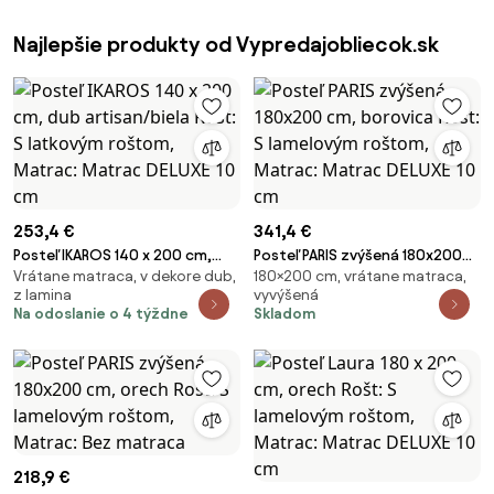
Najlepšie produkty od Vypredajobliecok.sk
253,4 €
341,4 €
Posteľ IKAROS 140 x 200 cm,
Posteľ PARIS zvýšená 180x200
Vrátane matraca, v dekore dub,
180×200 cm, vrátane matraca,
dub artisan/biela Rošt: S
cm, borovica Rošt: S lamelovým
z lamina
vyvýšená
latkovým roštom, Matrac:
roštom, Matrac: Matrac DELUXE
Na odoslanie o 4 týždne
Skladom
Matrac DELUXE 10 cm
10 cm
218,9 €