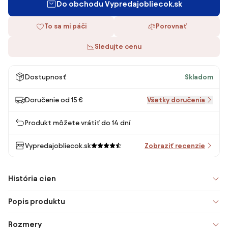
Do obchodu Vypredajobliecok.sk
To sa mi páči
Porovnať
Sledujte cenu
Dostupnosť
Skladom
Doručenie od 15 €
Všetky doručenia
Produkt môžete vrátiť do 14 dní
Vypredajobliecok.sk
Zobraziť recenzie
História cien
Popis produktu
Rozmery