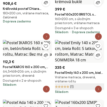
908,6 €
Kráľovská posteľ Chiara
399 €
180×200 cm, vrátane matraca,
krémová, 180x200 cm
Posteľ 160x200 BRISTOL s
čalúnená
160×200 cm, s úložným
úložným priestorom krémová
Doprava zadarmo
priestorom, vrátane matraca
buklé
Dostupné v 3 e-shopoch
Skladom
Doprava zadarmo
112,3 €
Posteľ IKAROS 160 x 200 cm,
335 €
64,5×168×206 cm, s úložným
betón/biela Rošt: Bez roštu,
Posteľ Emily 140 x 200 cm, biela
priestorom, drevená
Matrac: Bez matraca
Vrátane matraca, drevená,
Rošt: S latkovým roštom,
Dostupné v 2 e-shopoch
vrátane roštu
Matrac: Matrac SOMMERA 18
Skladom
(1)
cm
Skladom