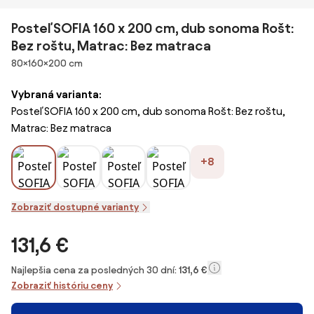
Posteľ SOFIA 160 x 200 cm, dub sonoma Rošt:
Bez roštu, Matrac: Bez matraca
Rozmery
80×160×200 cm
Vybraná varianta:
Posteľ SOFIA 160 x 200 cm, dub sonoma Rošt: Bez roštu,
Matrac: Bez matraca
+8
Zobraziť dostupné varianty
131,6 €
Najlepšia cena za posledných 30 dní:
131,6 €
Zobraziť históriu ceny