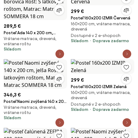
299 €
Posteľ 160x200 IZMIR Červená
160×200 cm, vrátane matraca,
289,5 €
drevená
Posteľ Ada 140 x 200 cm,
Dostupné v 2 e-shopoch
Vrátane matraca, drevená,
borovica Rošt: S latkovým
Skladom
Doprava zadarmo
vrátane roštu
roštom, Matrac: Matrac
Skladom
SOMMERA 18 cm
299 €
Posteľ 160x200 IZMIR Zelená
160×200 cm, vrátane matraca,
346,3 €
drevená
Posteľ Naomi zvýšená 140 x 200
Dostupné v 2 e-shopoch
Vrátane matraca, drevená,
cm, jelša Rošt: S latkovým
Skladom
Doprava zadarmo
vrátane roštu
roštom, Matrac: Matrac
Skladom
SOMMERA 18 cm