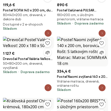
119,6 €
890 €
Posteľ SOFIA 140 x 200 cm, dub
Posteľ čalúnená PULSAR
80×140×200 cm, drevená, v
180×200 cm, s úložným
artisan Rošt: Bez roštu, Matrac:
180x200 cm s úložným
dekore dub
priestorom, vrátane matraca
Bez matraca
priestorom
Skladom
Doprava zadarmo
Dostupné v 2 e-shopoch
Skladom
1 127 €
Drevočal Posteľ Valéria Veľkosť:
50×180×200 cm, drevená,
200 x 180 x 50
vyvýšená
334,4 €
Skladom
Doprava zadarmo
Posteľ Naomi zvýšená 140 x 200
Vrátane matraca, drevená,
cm, borovica Rošt: S latkovým
vrátane roštu
roštom, Matrac: Matrac
Skladom
SOMMERA 18 cm