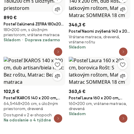
890 €
Posteľ čalúnená ZEFIRA 180x200
346,3 €
180×200 cm, s úložným
cm s úložným priestorom
Posteľ Naomi zvýšená 140 x 200
priestorom, vrátane matraca
Vrátane matraca, drevená,
cm, dub Rošt: S latkovým
Skladom
Doprava zadarmo
vrátane roštu
roštom, Matrac: Matrac
Skladom
SOMMERA 18 cm
102,5 €
363,6 €
Posteľ IKAROS 140 x 200 cm,
Posteľ Laura 160 x 200 cm,
64,5×148×206 cm, s úložným
160×200 cm, vrátane matraca,
dub artisan/biela Rošt: Bez
borovica Rošt: S latkovým
priestorom, drevená
drevená
roštu, Matrac: Bez matraca
roštom, Matrac: Matrac
Skladom
Dostupné v 2 e-shopoch
SOMMERA 18 cm
Na odoslanie o 4 týždne