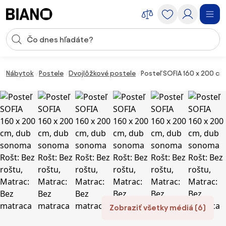
Preskočiť navigáciu, prejsť na obsah
Vstup pre vyhľadávanie
Preskočiť obsah, prejsť na pätu
Nábytok
Postele
Dvojlôžkové postele
Posteľ SOFIA 160 x 200 c
Zobraziť všetky médiá (6)