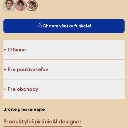
Chcem všetky funkcie!
O Biane
Pre používateľov
Pre obchody
Určite preskúmajte
Produkty
Inšpirácie
AI designer