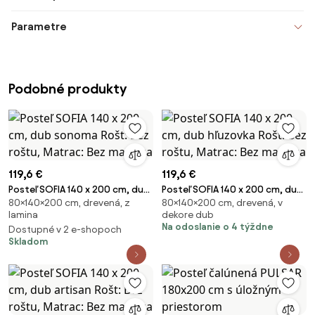
Parametre
Podobné produkty
119,6 €
119,6 €
Posteľ SOFIA 140 x 200 cm, dub
Posteľ SOFIA 140 x 200 cm, dub
80×140×200 cm, drevená, z
80×140×200 cm, drevená, v
sonoma Rošt: Bez roštu,
hľuzovka Rošt: Bez roštu,
lamina
dekore dub
Matrac: Bez matraca
Matrac: Bez matraca
Na odoslanie o 4 týždne
Dostupné v 2 e-shopoch
Skladom