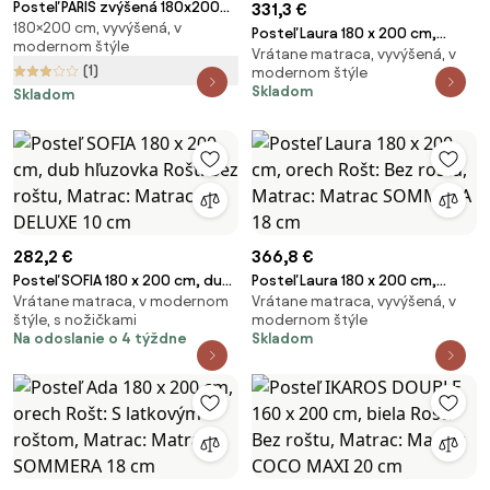
Posteľ PARIS zvýšená 180x200
331,3 €
180×200 cm, vyvýšená, v
cm, orech Rošt: S lamelovým
Posteľ Laura 180 x 200 cm,
modernom štýle
roštom, Matrac: Bez matraca
Vrátane matraca, vyvýšená, v
orech Rošt: S lamelovým
(1)
modernom štýle
roštom, Matrac: Matrac DELUXE
Skladom
Skladom
10 cm
282,2 €
366,8 €
Posteľ SOFIA 180 x 200 cm, dub
Posteľ Laura 180 x 200 cm,
Vrátane matraca, v modernom
Vrátane matraca, vyvýšená, v
hľuzovka Rošt: Bez roštu,
orech Rošt: Bez roštu, Matrac:
štýle, s nožičkami
modernom štýle
Matrac: Matrac DELUXE 10 cm
Matrac SOMMERA 18 cm
Na odoslanie o 4 týždne
Skladom