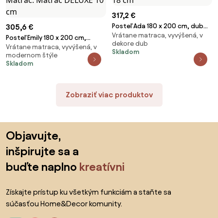
317,2 €
Posteľ Ada 180 x 200 cm, dub
305,6 €
Vrátane matraca, vyvýšená, v
Rošt: Bez roštu, Matrac:
Posteľ Emily 180 x 200 cm,
dekore dub
Matrac SOMMERA 18 cm
Vrátane matraca, vyvýšená, v
borovica Rošt: S lamelovým
Skladom
modernom štýle
roštom, Matrac: Matrac DELUXE
Skladom
10 cm
Zobraziť viac produktov
Preskočiť pätu, prejsť na začiatok stránky
Objavujte,
inšpirujte sa a
buďte naplno
kreatívni
Získajte prístup ku všetkým funkciám a staňte sa
súčasťou Home&Decor komunity.