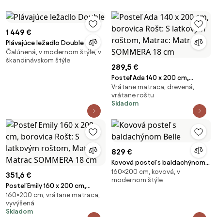
1 449 €
Plávajúce ležadlo Double
Čalúnená, v modernom štýle, v
škandinávskom štýle
289,5 €
Posteľ Ada 140 x 200 cm,
Vrátane matraca, drevená,
borovica Rošt: S latkovým
vrátane roštu
roštom, Matrac: Matrac
Skladom
SOMMERA 18 cm
829 €
Kovová posteľ s baldachýnom
160×200 cm, kovová, v
Belle
351,6 €
modernom štýle
Posteľ Emily 160 x 200 cm,
160×200 cm, vrátane matraca,
borovica Rošt: S latkovým
vyvýšená
roštom, Matrac: Matrac
Skladom
SOMMERA 18 cm