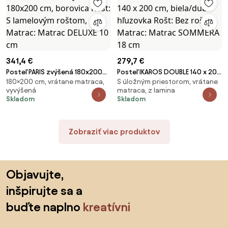
341,4 €
279,7 €
Posteľ PARIS zvýšená 180x200
Posteľ IKAROS DOUBLE 140 x 200
180×200 cm, vrátane matraca,
S úložným priestorom, vrátane
cm, borovica Rošt: S lamelovým
cm, biela/dub hľuzovka Rošt:
vyvýšená
matraca, z lamina
roštom, Matrac: Matrac DELUXE
Bez roštu, Matrac: Matrac
Skladom
Skladom
10 cm
SOMMERA 18 cm
Zobraziť viac produktov
Preskočiť pätu, prejsť na začiatok stránky
Objavujte,
inšpirujte sa a
buďte naplno
kreatívni