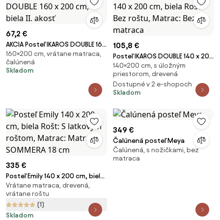
67,2 €
AKCIA Posteľ IKAROS DOUBLE 160
105,8 €
160×200 cm, vrátane matraca,
x 200 cm, biela II. akosť
Posteľ IKAROS DOUBLE 140 x 200
čalúnená
140×200 cm, s úložným
cm, biela Rošt: Bez roštu,
Skladom
priestorom, drevená
Matrac: Bez matraca
Dostupné v 2 e-shopoch
Skladom
349 €
Čalúnená posteľ Meya
Čalúnená, s nožičkami, bez
matraca
335 €
Posteľ Emily 140 x 200 cm, biela
Vrátane matraca, drevená,
Rošt: S latkovým roštom,
vrátane roštu
Matrac: Matrac SOMMERA 18
(1)
cm
Skladom