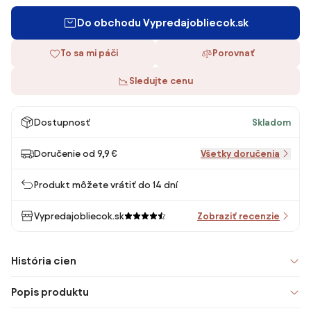
Do obchodu Vypredajobliecok.sk
To sa mi páči
Porovnať
Sledujte cenu
Dostupnosť
Skladom
Doručenie od 9,9 €
Všetky doručenia
Produkt môžete vrátiť do 14 dní
Vypredajobliecok.sk
Zobraziť recenzie
História cien
Popis produktu