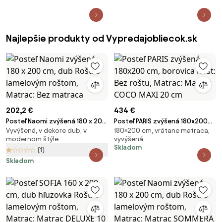
Najlepšie produkty od Vypredajobliecok.sk
202,2 €
434 €
Posteľ Naomi zvýšená 180 x 200
Posteľ PARIS zvýšená 180x200
Vyvýšená, v dekore dub, v
180×200 cm, vrátane matraca,
cm, dub Rošt: S lamelovým
cm, borovica Rošt: Bez roštu,
modernom štýle
vyvýšená
roštom, Matrac: Bez matraca
Matrac: Matrac COCO MAXI 20
Skladom
(1)
cm
Skladom