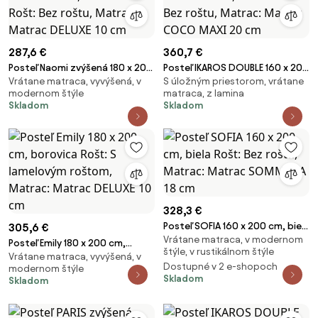
287,6 €
360,7 €
Posteľ Naomi zvýšená 180 x 200
Posteľ IKAROS DOUBLE 160 x 200
Vrátane matraca, vyvýšená, v
S úložným priestorom, vrátane
cm, borovica Rošt: Bez roštu,
cm, biela Rošt: Bez roštu,
modernom štýle
matraca, z lamina
Matrac: Matrac DELUXE 10 cm
Matrac: Matrac COCO MAXI 20
Skladom
Skladom
cm
328,3 €
Posteľ SOFIA 160 x 200 cm, biela
305,6 €
Vrátane matraca, v modernom
Rošt: Bez roštu, Matrac:
Posteľ Emily 180 x 200 cm,
štýle, v rustikálnom štýle
Matrac SOMMERA 18 cm
Vrátane matraca, vyvýšená, v
borovica Rošt: S lamelovým
Dostupné v 2 e-shopoch
modernom štýle
roštom, Matrac: Matrac DELUXE
Skladom
Skladom
10 cm