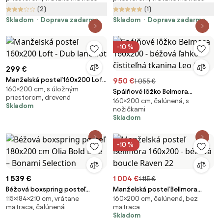
(2)
(1)
Skladom
Doprava zadarmo
Skladom
Doprava zadarmo
-10 %
299 €
Manželská posteľ 160x200 Loft
950 €
1 055 €
160×200 cm, s úložným
- Dub lancelot
Spálňové lôžko Belmora
priestorom, drevená
160×200 cm, čalúnená, s
160x200 - béžová ľahko
Skladom
nožičkami
čistiteľná tkanina Leo 03
Skladom
-10 %
1 539 €
1 004 €
1 115 €
Béžová boxspring posteľ
Manželská posteľ Bellmora
115×184×210 cm, vrátane
160×200 cm, čalúnená, bez
180x200 cm Olia Bold Line –
160x200 - béžová boucle Raven
matraca, čalúnená
matraca
Bonami Selection
22
Skladom