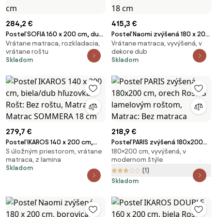
284,2 €
415,3 €
Posteľ SOFIA 160 x 200 cm, dub
Posteľ Naomi zvýšená 180 x 200
Vrátane matraca, rozkladacia,
Vrátane matraca, vyvýšená, v
hľuzovka Rošt: S lamelovým
cm, dub Rošt: S lamelovým
vrátane roštu
dekore dub
roštom, Matrac: Matrac DELUXE
roštom, Matrac: Matrac
Skladom
Skladom
10 cm
SOMMERA 18 cm
279,7 €
218,9 €
Posteľ IKAROS 140 x 200 cm,
Posteľ PARIS zvýšená 180x200
S úložným priestorom, vrátane
180×200 cm, vyvýšená, v
biela/dub hľuzovka Rošt: Bez
cm, orech Rošt: S lamelovým
matraca, z lamina
modernom štýle
roštu, Matrac: Matrac
roštom, Matrac: Bez matraca
Skladom
(1)
SOMMERA 18 cm
Skladom