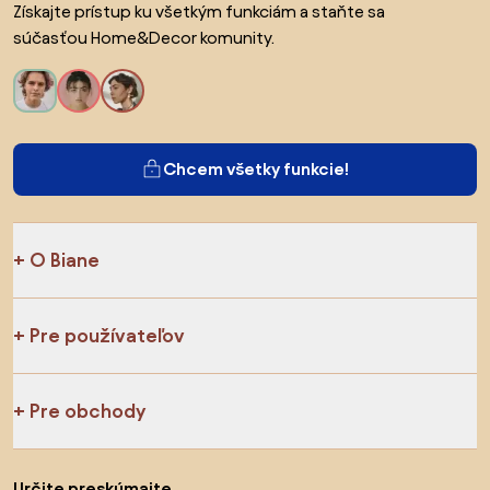
Získajte prístup ku všetkým funkciám a staňte sa
súčasťou Home&Decor komunity.
Chcem všetky funkcie!
O Biane
Pre používateľov
Pre obchody
Určite preskúmajte