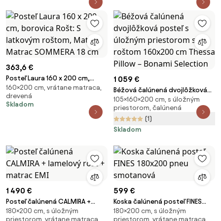
363,6 €
Posteľ Laura 160 x 200 cm,
1 059 €
160×200 cm, vrátane matraca,
borovica Rošt: S latkovým
Béžová čalúnená dvojlôžková
drevená
roštom, Matrac: Matrac
105×160×200 cm, s úložným
posteľ s úložným priestorom s
Skladom
SOMMERA 18 cm
priestorom, čalúnená
roštom 160x200 cm Thessa
(1)
Pillow – Bonami Selection
Skladom
1 490 €
599 €
Posteľ čalúnená CALMIRA +
Koska čalúnená posteľ FINES
180×200 cm, s úložným
180×200 cm, s úložným
lamelový rošt + matrac EMI
180x200 pneu smotanová
priestorom, vrátane matraca
priestorom, vrátane matraca