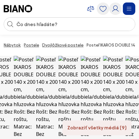
Preskočiť navigáciu, prejsť na obsah
Vstup pre vyhľadávanie
Preskočiť obsah, prejsť na pätu
Nábytok
Postele
Dvojlôžkové postele
Posteľ IKAROS DOUBLE 140 
Zobraziť všetky médiá (9)