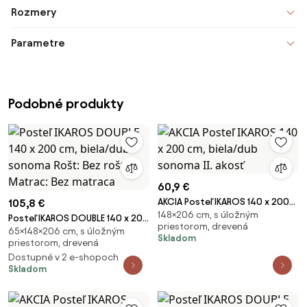
Rozmery
Parametre
Podobné produkty
60,9 €
AKCIA Posteľ IKAROS 140 x 200
105,8 €
148×206 cm, s úložným
cm, biela/dub sonoma II. akosť
Posteľ IKAROS DOUBLE 140 x 200
priestorom, drevená
65×148×206 cm, s úložným
cm, biela/dub sonoma Rošt: Bez
Skladom
priestorom, drevená
roštu, Matrac: Bez matraca
Dostupné v 2 e-shopoch
Skladom