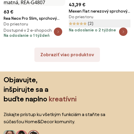
43,39 €
Mexen Flat nerezový sprchový
63 €
Do priestoru
žľab, 360°otočný sifon, 60 cm
Rea Neox Pro Slim, sprchový
vzor M13, 2v1, 1010050-40
(2)
Do priestoru
odtokový žľab 80cm s
Na odoslanie o 2 týždne
otočným sifónom o
Dostupné v 2 e-shopoch
Na odoslanie o 1 týždeň
360stupňov, medená matná,
REA-G4807
Zobraziť viac produktov
Preskočiť pätu, prejsť na začiatok stránky
Objavujte,
inšpirujte sa a
buďte naplno
kreatívni
Získajte prístup ku všetkým funkciám a staňte sa
súčasťou Home&Decor komunity.