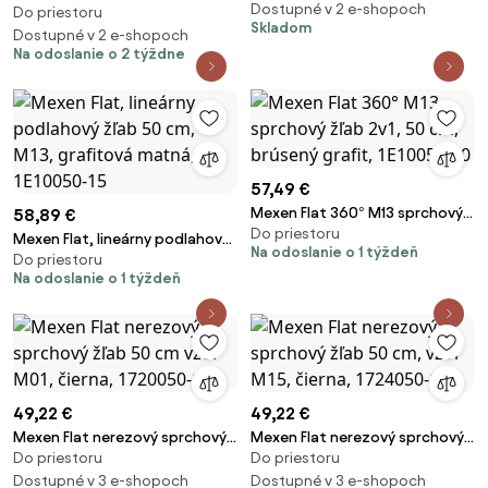
1533100-15
Dostupné v 2 e-shopoch
Do priestoru
sprchový žľab vzor M33 50 cm,
Skladom
čierna matná, 1733050-40
Dostupné v 2 e-shopoch
Na odoslanie o 2 týždne
57,49 €
Mexen Flat 360° M13 sprchový
58,89 €
Do priestoru
žľab 2v1, 50 cm, brúsený grafit,
Mexen Flat, lineárny podlahový
Na odoslanie o 1 týždeň
1E10050-40
Do priestoru
žľab 50 cm, M13, grafitová
Na odoslanie o 1 týždeň
matná, 1E10050-15
49,22 €
49,22 €
Mexen Flat nerezový sprchový
Mexen Flat nerezový sprchový
Do priestoru
Do priestoru
žľab 50 cm vzor M01, čierna,
žľab 50 cm, vzor M15, čierna,
1720050-15
Dostupné v 3 e-shopoch
1724050-15
Dostupné v 3 e-shopoch