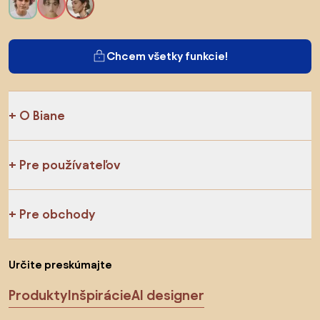
Chcem všetky funkcie!
O Biane
Pre používateľov
Pre obchody
Určite preskúmajte
Produkty
Inšpirácie
AI designer