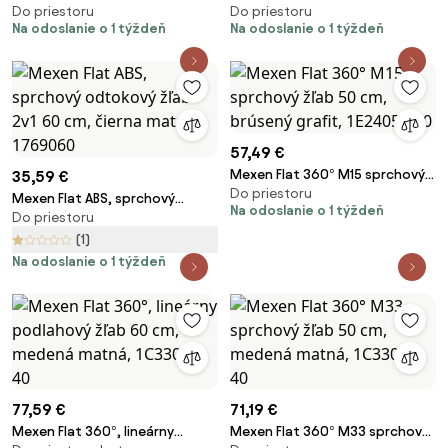
Do priestoru
Do priestoru
podlahová vpust 12 x 12 cm,
odtokový žľab 2v1 60 cm,
Na odoslanie o 1 týždeň
Na odoslanie o 1 týždeň
čierny - 1710312
brúsená oceľ, 1069060
57,49 €
Mexen Flat 360° M15 sprchový
35,59 €
Do priestoru
žľab 50 cm, brúsený grafit,
Mexen Flat ABS, sprchový
Na odoslanie o 1 týždeň
1E24050-40
Do priestoru
odtokový žľab 2v1 60 cm,
čierna matná, 1769060
(1)
Na odoslanie o 1 týždeň
77,59 €
71,19 €
Mexen Flat 360°, lineárny
Mexen Flat 360° M33 sprchový