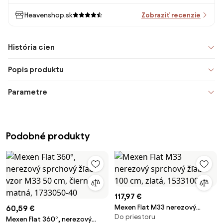
Heavenshop.sk
Zobraziť recenzie
História cien
Popis produktu
Parametre
Podobné produkty
117,97 €
Mexen Flat M33 nerezový
60,59 €
Do priestoru
sprchový žľab 100 cm, zlatá,
Mexen Flat 360°, nerezový