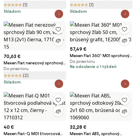
(1)
(1)
Skladom
Skladom
57,49 €
Mexen Flat 360° M01 sprchový
70,63 €
Do priestoru
žľab 50 cm, brúsený grafit,
Mexen Flat nerezový sprchový
Na odoslanie o 1 týždeň
1E20050-40
Do priestoru
žľab 90 cm, vzor M13 (2v1)
čierna, 1710090-15
(2)
Skladom
40 €
32,28 €
Mexen Flat-Q M01 štvorcová
Mexen Flat ABS, sprchový