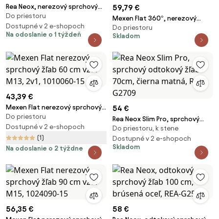
Rea Neox, nerezový sprchový
59,79 €
Do priestoru
odtokový žľab 70cm, 2v1,
Mexen Flat 360°, nerezový
medená matná, REA-G4898
Dostupné v 2 e-shopoch
Do priestoru
sprchový žľab vzor M13 2v1 na
Na odoslanie o 1 týždeň
Skladom
vloženie dlažby 70 cm, čierna
matná, 1710070-40
43,39 €
Mexen Flat nerezový sprchový
54 €
Do priestoru
žľab 60 cm vzor M13, 2v1,
Rea Neox Slim Pro, sprchový
1010060-15
Dostupné v 2 e-shopoch
Do priestoru, k stene
odtokový žľab 70cm, čierna
(1)
matná, REA-G2709
Dostupné v 2 e-shopoch
Skladom
Na odoslanie o 2 týždne
56,35 €
58 €