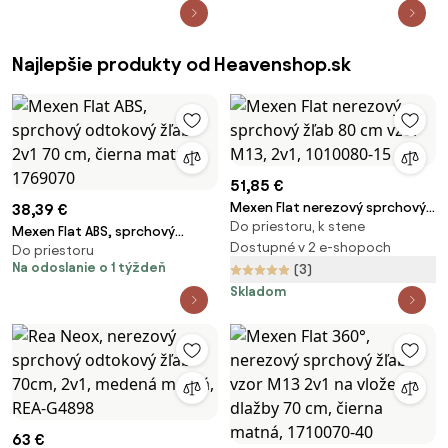
Najlepšie produkty od Heavenshop.sk
51,85 €
Mexen Flat nerezový sprchový
38,39 €
Do priestoru, k stene
žľab 80 cm vzor M13, 2v1,
Mexen Flat ABS, sprchový
1010080-15
Dostupné v 2 e-shopoch
Do priestoru
odtokový žľab 2v1 70 cm, čierna
Na odoslanie o 1 týždeň
(3)
matná, 1769070
Skladom
63 €