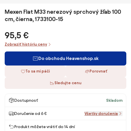
Mexen Flat M33 nerezový sprchový žľab 100
cm, čierna, 1733100-15
95,5 €
Zobraziť históriu ceny
Do obchodu Heavenshop.sk
To sa mi páči
Porovnať
Sledujte cenu
Dostupnosť
Skladom
Doručenie od 6 €
Všetky doručenia
Produkt môžete vrátiť do 14 dní