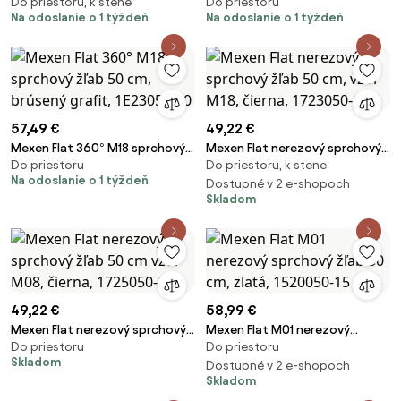
Do priestoru, k stene
Do priestoru
podlahový žľab 60 cm, medená
žľab 50 cm, medená matná,
Na odoslanie o 1 týždeň
Na odoslanie o 1 týždeň
matná, 1C33060-40
1C33050-40
57,49 €
49,22 €
Mexen Flat 360° M18 sprchový
Mexen Flat nerezový sprchový
Do priestoru
Do priestoru, k stene
žľab 50 cm, brúsený grafit,
žľab 50 cm, vzor M18, čierna,
Na odoslanie o 1 týždeň
1E23050-40
1723050-15
Dostupné v 2 e-shopoch
Skladom
49,22 €
58,99 €
Mexen Flat nerezový sprchový
Mexen Flat M01 nerezový
Do priestoru
Do priestoru
žľab 50 cm vzor M08, čierna,
sprchový žľab 50 cm, zlatá,
Skladom
1725050-15
1520050-15
Dostupné v 2 e-shopoch
Skladom