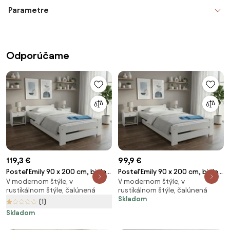
Parametre
Odporúčame
119,3 €
99,9 €
Posteľ Emily 90 x 200 cm, biela
Posteľ Emily 90 x 200 cm, biela
V modernom štýle, v
V modernom štýle, v
Rošt: S lamelovým roštom,
Rošt: Bez roštu, Matrac: Bez
rustikálnom štýle, čalúnená
rustikálnom štýle, čalúnená
Matrac: Bez matraca
matraca
Skladom
(1)
Skladom