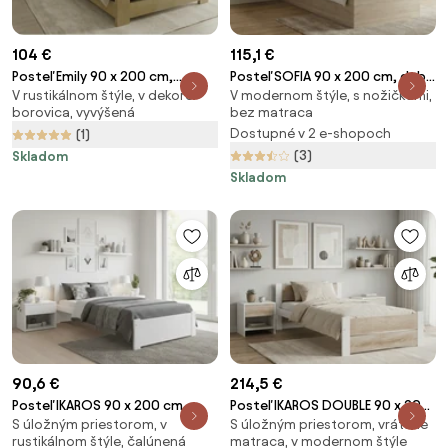
104 €
115,1 €
Posteľ Emily 90 x 200 cm,
Posteľ SOFIA 90 x 200 cm, dub
V rustikálnom štýle, v dekore
V modernom štýle, s nožičkami,
borovica Rošt: S latkovým
sonoma Rošt: S lamelovým
borovica, vyvýšená
bez matraca
roštom, Matrac: Bez matraca
roštom, Matrac: Bez matraca
Dostupné v 2 e-shopoch
(1)
(3)
Skladom
Skladom
90,6 €
214,5 €
Posteľ IKAROS 90 x 200 cm,
Posteľ IKAROS DOUBLE 90 x 200
S úložným priestorom, v
S úložným priestorom, vrátane
biela Rošt: S lamelovým roštom,
cm, biela/dub sonoma Rošt: S
rustikálnom štýle, čalúnená
matraca, v modernom štýle
Matrac: Bez matraca
lamelovým roštom, Matrac: