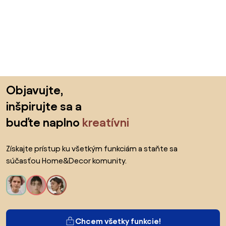
Preskočiť pätu, prejsť na začiatok stránky
Objavujte,
inšpirujte sa a
buďte naplno
kreatívni
Získajte prístup ku všetkým funkciám a staňte sa
súčasťou Home&Decor komunity.
Chcem všetky funkcie!