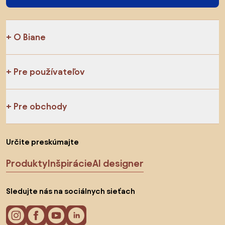
O Biane
Pre používateľov
Pre obchody
Určite preskúmajte
Produkty
Inšpirácie
AI designer
Sledujte nás na sociálnych sieťach