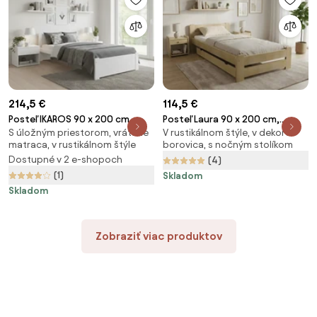
214,5 €
114,5 €
Posteľ IKAROS 90 x 200 cm,
Posteľ Laura 90 x 200 cm,
S úložným priestorom, vrátane
V rustikálnom štýle, v dekore
biela Rošt: S lamelovým roštom,
borovica Rošt: S lamelovým
matraca, v rustikálnom štýle
borovica, s nočným stolíkom
Matrac: Matrac SOMMERA 18
roštom, Matrac: Bez matraca
Dostupné v 2 e-shopoch
(4)
cm
(1)
Skladom
Skladom
Zobraziť viac produktov