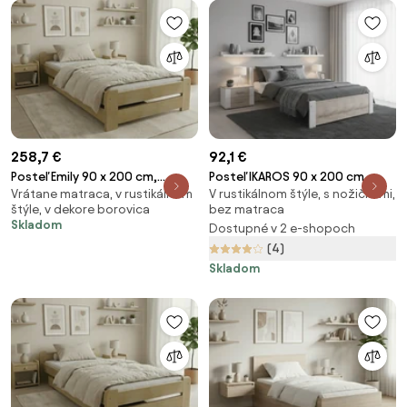
258,7 €
92,1 €
Posteľ Emily 90 x 200 cm,
Posteľ IKAROS 90 x 200 cm,
Vrátane matraca, v rustikálnom
V rustikálnom štýle, s nožičkami,
borovica Rošt: S latkovým
biela/dub sonoma Rošt: S
štýle, v dekore borovica
bez matraca
roštom, Matrac: Matrac
latkovým roštom, Matrac: Bez
Skladom
Dostupné v 2 e-shopoch
COCO MAXI 20 cm
matraca
(4)
Skladom