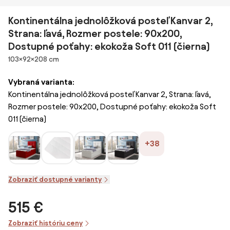
Kontinentálna jednolôžková posteľ Kanvar 2,
Strana: ľavá, Rozmer postele: 90x200,
Dostupné poťahy: ekokoža Soft 011 (čierna)
Rozmery
103×92×208 cm
Vybraná varianta:
Kontinentálna jednolôžková posteľ Kanvar 2, Strana: ľavá,
Rozmer postele: 90x200, Dostupné poťahy: ekokoža Soft
011 (čierna)
+38
Zobraziť dostupné varianty
515 €
Zobraziť históriu ceny