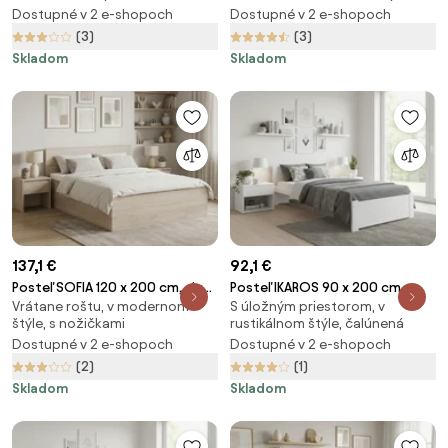
Dostupné v 2 e-shopoch
Dostupné v 2 e-shopoch
Matrac SOMMERA 18 cm
(3)
(3)
Skladom
Skladom
137,1 €
92,1 €
Posteľ SOFIA 120 x 200 cm, dub
Posteľ IKAROS 90 x 200 cm,
Vrátane roštu, v modernom
S úložným priestorom, v
sonoma Rošt: S lamelovým
biela Rošt: S latkovým roštom,
štýle, s nožičkami
rustikálnom štýle, čalúnená
roštom, Matrac: Bez matraca
Matrac: Bez matraca
Dostupné v 2 e-shopoch
Dostupné v 2 e-shopoch
(2)
(1)
Skladom
Skladom