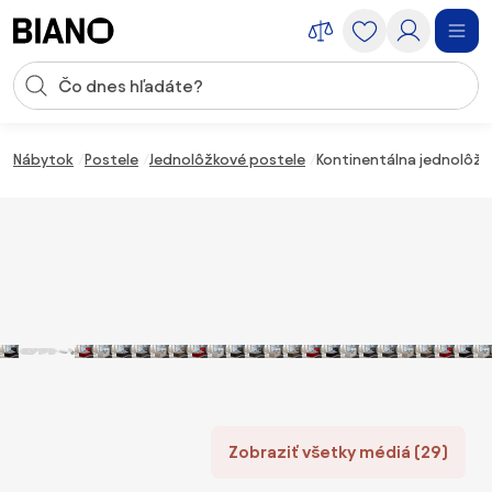
Preskočiť navigáciu, prejsť na obsah
Vstup pre vyhľadávanie
Preskočiť obsah, prejsť na pätu
Nábytok
Postele
Jednolôžkové postele
Kontinentálna jednolôžko
Zobraziť všetky médiá (29)