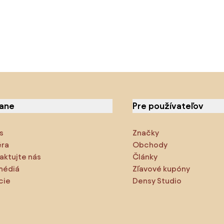
iane
Pre používateľov
s
Značky
éra
Obchody
aktujte nás
Články
médiá
Zľavové kupóny
cie
Densy Studio