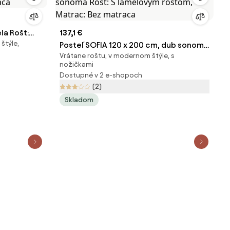
la Rošt:
137,1 €
štýle,
raca
Posteľ SOFIA 120 x 200 cm, dub sonoma
Vrátane roštu, v modernom štýle, s
Rošt: S lamelovým roštom, Matrac: Bez
nožičkami
matraca
Dostupné v 2 e-shopoch
(2)
Skladom