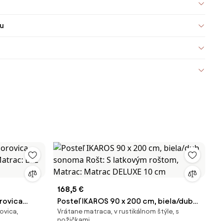
u
168,5 €
orovica
Posteľ IKAROS 90 x 200 cm, biela/dub
ovica,
Vrátane matraca, v rustikálnom štýle, s
Matrac: Bez
sonoma Rošt: S latkovým roštom,
nožičkami