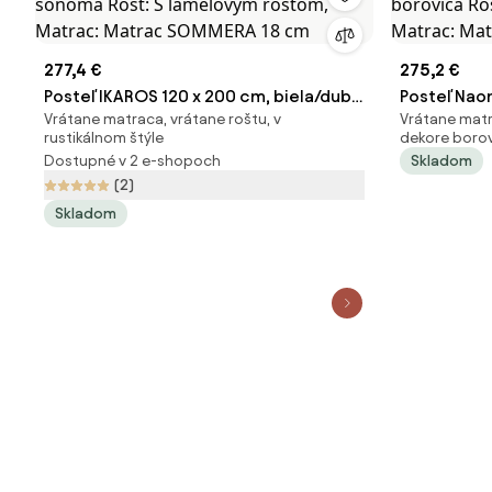
277,4 €
275,2 €
Posteľ IKAROS 120 x 200 cm, biela/dub
Posteľ Nao
Vrátane matraca, vrátane roštu, v
Vrátane matra
sonoma Rošt: S lamelovým roštom,
borovica R
rustikálnom štýle
dekore boro
Matrac: Matrac SOMMERA 18 cm
Matrac: M
Dostupné v 2 e-shopoch
Skladom
(2)
Skladom