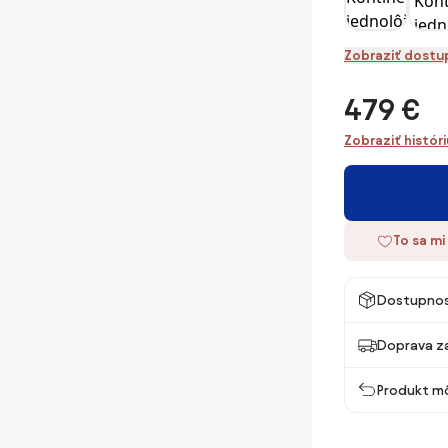
Zobraziť dostu
479 €
Zobraziť histór
To sa mi
Dostupno
Doprava z
Produkt mô