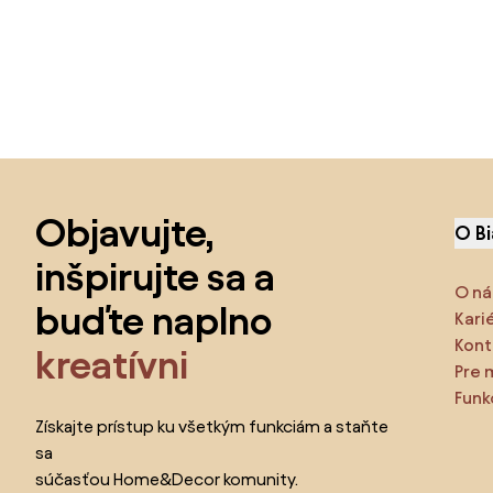
Preskočiť pätu, prejsť na začiatok stránky
Objavujte,
O B
inšpirujte sa a
O ná
buďte naplno
Kari
Kont
kreatívni
Pre 
Funk
Získajte prístup ku všetkým funkciám a staňte
sa
súčasťou Home&Decor komunity.