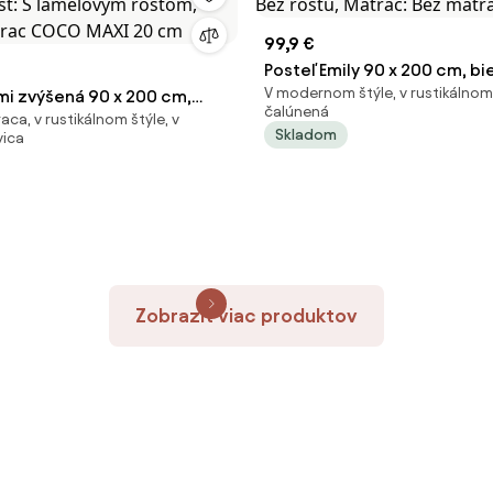
99,9 €
Posteľ Emily 90 x 200 cm, bie
V modernom štýle, v rustikálnom 
mi zvýšená 90 x 200 cm,
Bez roštu, Matrac: Bez mat
čalúnená
ca, v rustikálnom štýle, v
ošt: S lamelovým roštom,
Skladom
vica
atrac COCO MAXI 20 cm
Zobraziť viac produktov