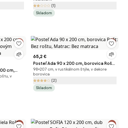
Matrac: Matrac DELUXE 10 cm
(1)
Skladom
65,2 €
Posteľ Ada 90 x 200 cm, borovica Rošt:
98×207 cm, v rustikálnom štýle, v dekore
200 cm,
Bez roštu, Matrac: Bez matraca
borovica
oštu, v
tkovým
(2)
ca
Skladom