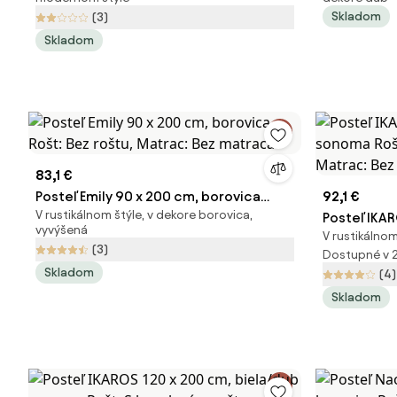
roštom, Matrac: Matrac DELUXE 10 cm
Bez matra
Skladom
(3)
Skladom
83,1 €
Posteľ Emily 90 x 200 cm, borovica
92,1 €
V rustikálnom štýle, v dekore borovica,
Rošt: Bez roštu, Matrac: Bez matraca
Posteľ IKA
vyvýšená
V rustikálno
sonoma Roš
(3)
Dostupné v 
Matrac: Be
Skladom
(4)
Skladom