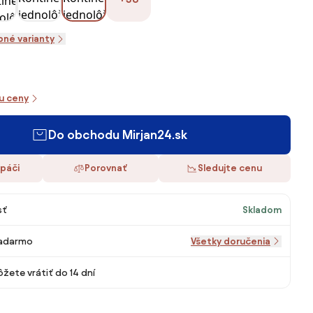
pné varianty
iu ceny
Do obchodu Mirjan24.sk
 páči
Porovnať
Sledujte cenu
sť
Skladom
adarmo
Všetky doručenia
žete vrátiť do 14 dní