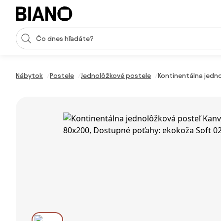
Preskočiť navigáciu, prejsť na obsah
Vstup pre vyhľadávanie
Preskočiť obsah, prejsť na pätu
Nábytok
Postele
Jednolôžkové postele
Kontinentálna jedno