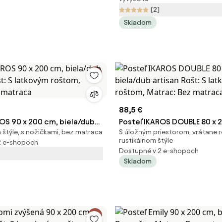
ca
matraca
(2)
Skladom
88,5 €
ROS 90 x 200 cm, biela/dub
Posteľ IKAROS DOUBLE 80 x 
m štýle, s nožičkami, bez matraca
S úložným priestorom, vrátane r
t: S latkovým roštom,
biela/dub artisan Rošt: S la
rustikálnom štýle
2 e-shopoch
z matraca
roštom, Matrac: Bez matra
Dostupné v 2 e-shopoch
Skladom