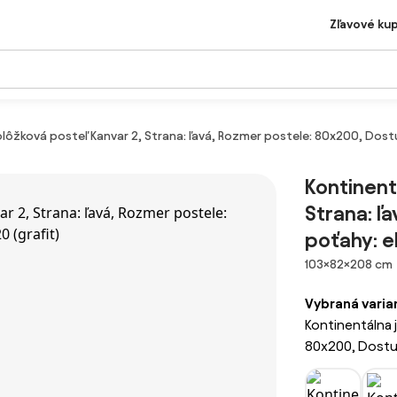
Zľavové ku
lôžková posteľ Kanvar 2, Strana: ľavá, Rozmer postele: 80x200, Dost
Kontinent
Strana: ľ
poťahy: e
Rozmery
103×82×208 cm
Vybraná varia
Kontinentálna 
80x200, Dostup