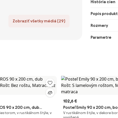
História cien
Popis produkt
Zobraziť všetky médiá (29)
Rozmery
Parametre
102,6 €
ROS 90 x 200 cm, dub
Posteľ Emily 90 x 200 cm, b
estorom, v rustikálnom štýle, v
V rustikálnom štýle, v dekore bor
á Rošt: Bez roštu, Matrac:
Rošt: S lamelovým roštom, 
vyvýšená