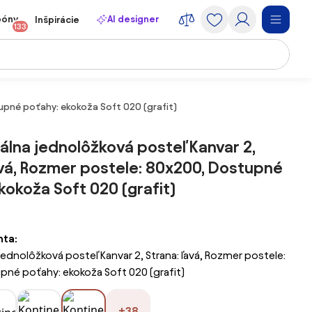
póny
AI designer
Inšpirácie
133
upné poťahy: ekokoža Soft 020 (grafit)
álna jednolôžková posteľ Kanvar 2,
avá, Rozmer postele: 80x200, Dostupné
kokoža Soft 020 (grafit)
nta:
jednolôžková posteľ Kanvar 2, Strana: ľavá, Rozmer postele:
né poťahy: ekokoža Soft 020 (grafit)
+38