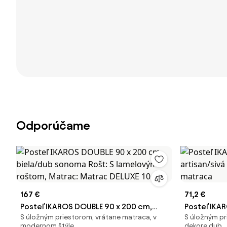
Odporúčame
167 €
71,2 €
Posteľ IKAROS DOUBLE 90 x 200 cm,
Posteľ IKA
S úložným priestorom, vrátane matraca, v
S úložným pri
biela/dub sonoma Rošt: S lamelovým
artisan/siv
modernom štýle
dekore dub