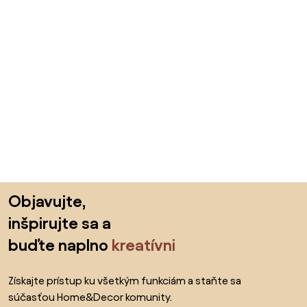
Preskočiť pätu, prejsť na začiatok stránky
Objavujte,
inšpirujte sa a
buďte naplno
kreatívni
Získajte prístup ku všetkým funkciám a staňte sa
súčasťou Home&Decor komunity.