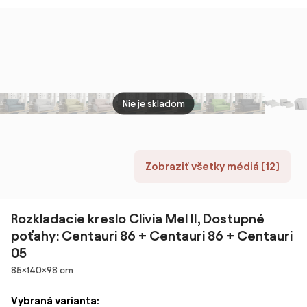
čierna
čierna
sivé 
Nie je skladom
Zobraziť všetky médiá (12)
Rozkladacie kreslo Clivia Mel II, Dostupné
poťahy: Centauri 86 + Centauri 86 + Centauri
05
Rozmery
85×140×98 cm
Vybraná varianta: