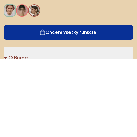
Chcem všetky funkcie!
O Biane
Pre používateľov
Pre obchody
Určite preskúmajte
Produkty
Inšpirácie
AI designer