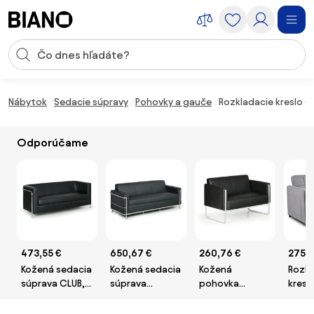
Preskočiť navigáciu, prejsť na obsah
Vstup pre vyhľadávanie
Preskočiť obsah, prejsť na pätu
Nábytok
Sedacie súpravy
Pohovky a gauče
Rozkladacie kreslo C
Odporúčame
473,55 €
650,67 €
260,76 €
275 €
Kožená sedacia
Kožená sedacia
Kožená
Rozkl
súprava CLUB,
súprava
pohovka
kresl
trojmiestna,
SENATOR,
CASUAL,
span
čierna
trojmiestna,
dvojmiestna,
– ame