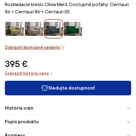
Rozkladacie kreslo Clivia Mel II, Dostupné poťahy: Centauri
86 + Centauri 86 + Centauri 05
Zobraziť dostupné varianty
395 €
Zobraziť históriu ceny
Sledujte dostupnosť
História cien
Popis produktu
Rozmery