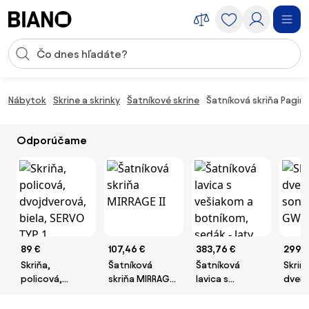
Preskočiť navigáciu, prejsť na obsah
Vstup pre vyhľadávanie
Preskočiť obsah, prejsť na pätu
Nábytok
Skrine a skrinky
Šatníkové skrine
Šatníková skriňa Pagi
Odporúčame
89 €
107,46 €
383,76 €
299 
Skriňa,
Šatníková
Šatníková
Skriňa
policová,
skriňa MIRRAGE
lavica s
dvero
dvojdverová,
II
vešiakom a
sono
biela, SERVO
botníkom,
7042