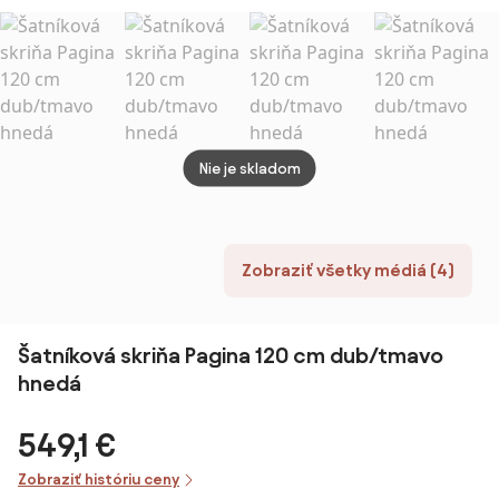
TYP 1
sedák - laty,
dĺžka 1500 mm,
modrá
Nie je skladom
Zobraziť všetky médiá (4)
Šatníková skriňa Pagina 120 cm dub/tmavo
hnedá
549,1 €
Zobraziť históriu ceny