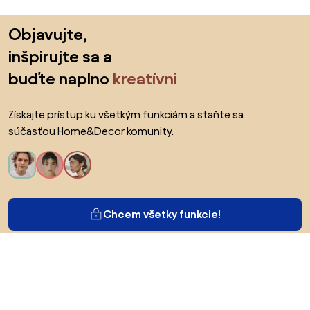
Preskočiť pätu, prejsť na začiatok stránky
Objavujte,
inšpirujte sa a
buďte naplno
kreatívni
Získajte prístup ku všetkým funkciám a staňte sa
súčasťou Home&Decor komunity.
Chcem všetky funkcie!
O Biane