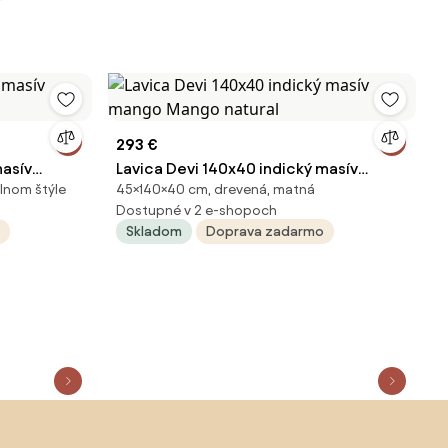
293 €
masív
Lavica Devi 140x40 indický masív
álnom štýle
45×140×40 cm, drevená, matná
mango Mango natural
Dostupné v 2 e-shopoch
Skladom
Doprava zadarmo