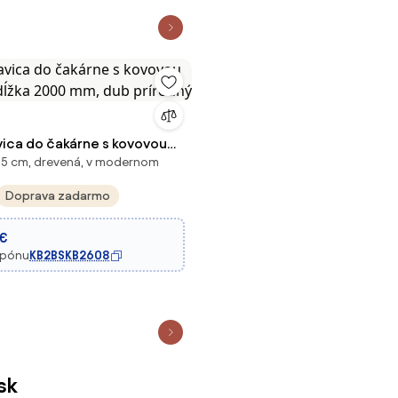
vica do čakárne s kovovou
,5 cm, drevená, v modernom
dĺžka 2000 mm, dub
Doprava zadarmo
 €
upónu
KB2BSKB2608
sk