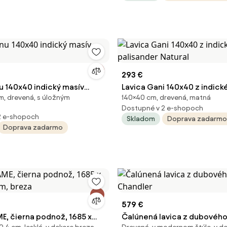
293 €
u 140x40 indický masív
Lavica Gani 140x40 z indick
, drevená, s úložným
140×40 cm, drevená, matná
palisander Natural
Dostupné v 2 e-shopoch
2 e-shopoch
Skladom
Doprava zadarmo
Doprava zadarmo
579 €
E, čierna podnož, 1685 x
Čalúnená lavica z dubového