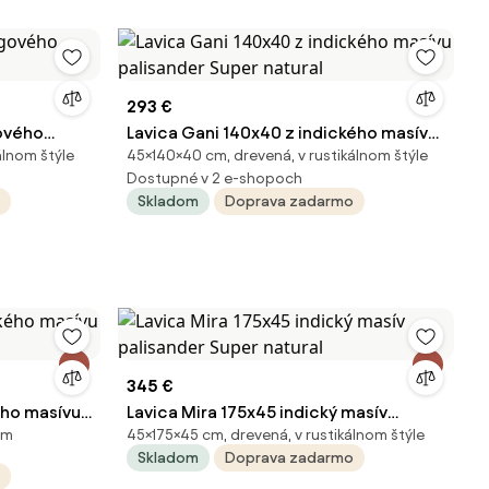
293 €
ového
Lavica Gani 140x40 z indického masívu
álnom štýle
45×140×40 cm, drevená, v rustikálnom štýle
palisander Super natural
Dostupné v 2 e-shopoch
Skladom
Doprava zadarmo
345 €
ého masívu
Lavica Mira 175x45 indický masív
ým
45×175×45 cm, drevená, v rustikálnom štýle
palisander Super natural
Skladom
Doprava zadarmo