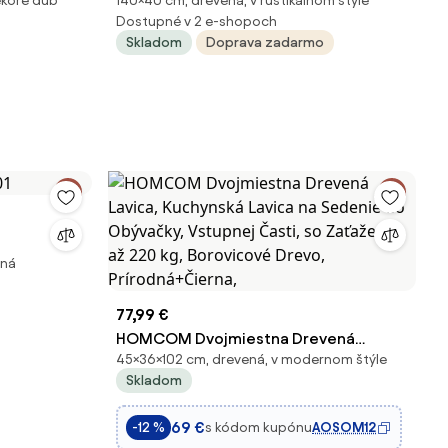
ekore dub
140×40 cm, drevená, v rustikálnom štýle
mango
Dostupné v 2 e-shopoch
Skladom
Doprava zadarmo
1
tná
77,99 €
HOMCOM Dvojmiestna Drevená
45×36×102 cm, drevená, v modernom štýle
Lavica, Kuchynská Lavica na Sedenie do
Skladom
Obývačky, Vstupnej Časti, so
Zaťažením až 220 kg, Borovicové
69 €
s kódom kupónu
AOSOM12
-12 %
Drevo, Prírodná+Čierna,