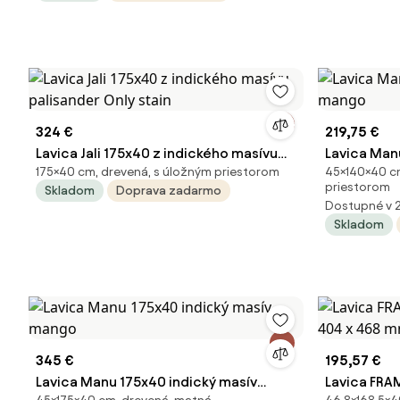
324 €
219,75 €
Lavica Jali 175x40 z indického masívu
Lavica Man
175×40 cm, drevená, s úložným priestorom
45×140×40 cm
palisander Only stain
mango
priestorom
Skladom
Doprava zadarmo
Dostupné v 
Skladom
345 €
195,57 €
Lavica Manu 175x40 indický masív
Lavica FRAM