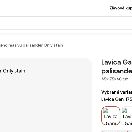
Zľavové ku
kého masívu palisander Only stain
Lavica Ga
palisande
Rozmery
45×175×40 cm
Vybraná varia
Lavica Gani 17