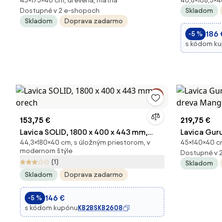
45×175×40 cm, drevená, matná
46,8×168,5×40
mango
404 x 468 
Dostupné v 2 e-shopoch
Skladom
Skladom
Doprava zadarmo
186 
-5 %
s kódom k
153,75 €
219,75 €
Lavica SOLID, 1800 x 400 x 443 mm,
Lavica Gur
44,3×180×40 cm, s úložným priestorom, v
45×140×40 cm
orech
dreva Mang
modernom štýle
Dostupné v 
(1)
Skladom
Skladom
Doprava zadarmo
146 €
-5 %
s kódom kupónu
KB2BSKB2608