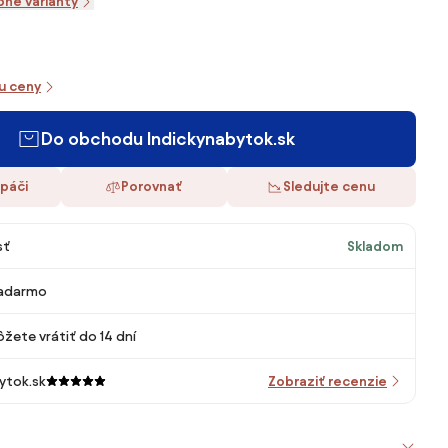
pné varianty
iu ceny
Do obchodu Indickynabytok.sk
 páči
Porovnať
Sledujte cenu
sť
Skladom
adarmo
žete vrátiť do 14 dní
ytok.sk
Zobraziť recenzie