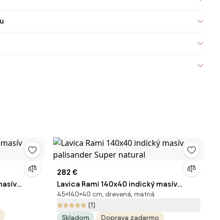
u
282 €
masív
Lavica Rami 140x40 indický masív
45×140×40 cm, drevená, matná
palisander Super natural
(1)
Skladom
Doprava zadarmo