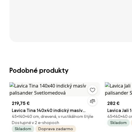
Podobné produkty
219,75 €
282 €
Lavica Tina 140x40 indický masív
Lavica Jali
45×140×40 cm, drevená, v rustikálnom štýle
45×140×40 c
palisander Svetlomedová
palisander 
Dostupné v 2 e-shopoch
Skladom
Skladom
Doprava zadarmo