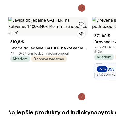
371,46 €
310,8 €
Drevená la
76,2×200×59
Lavica do jedálne GATHER, na kotvenie,
podnožou, 
štýle
44×110×34 cm, lesklá, v dekore jaseň
1100x340x440 mm, strieborná, jaseň
prírodný
Skladom
Skladom
Doprava zadarmo
353
-5 %
s kódom k
Najlepšie produkty od Indickynabytok.