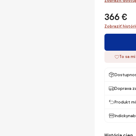
Zobraziť dostu
366 €
Zobraziť histór
To sa mi
Dostupno
Doprava z
Produkt mô
Indickynab
História cien