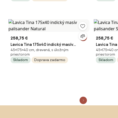
258,75 €
258,75 €
Lavica Tina 175x40 indický masív
Lavica Tina
45×175×40 cm, drevená, s úložným
45×175×40 cm
palisander Natural
palisander 
priestorom
priestorom
Skladom
Doprava zadarmo
Skladom
Preskočiť pätu, prejsť na začiatok stránky