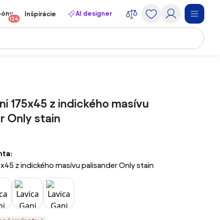
póny
AI designer
Inšpirácie
124
ni 175x45 z indického masívu
r Only stain
nta:
5x45 z indického masívu palisander Only stain