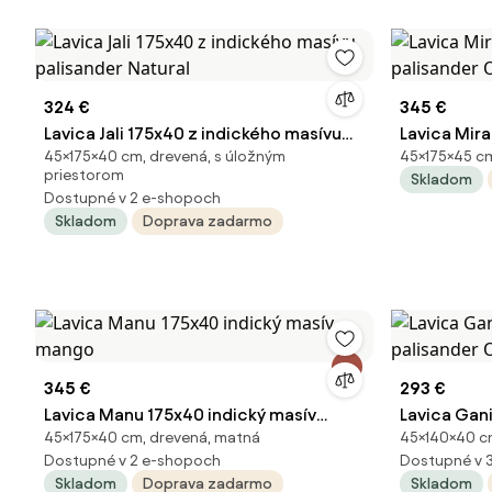
324 €
345 €
Lavica Jali 175x40 z indického masívu
Lavica Mira
45×175×40 cm, drevená, s úložným
45×175×45 cm
palisander Natural
palisander 
priestorom
Skladom
Dostupné v 2 e-shopoch
Skladom
Doprava zadarmo
345 €
293 €
Lavica Manu 175x40 indický masív
Lavica Gan
45×175×40 cm, drevená, matná
45×140×40 c
mango
palisander 
Dostupné v 2 e-shopoch
Dostupné v 
Skladom
Doprava zadarmo
Skladom