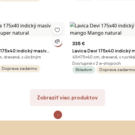
335 €
 175x40 indický masív
Lavica Devi 175x40 indický 
, drevená, s úložným
45×175×40 cm, drevená, v rustik
Super natural
mango Mango natural
Dostupné v 2 e-shopoch
Doprava zadarmo
Skladom
Doprava zadarmo
Zobraziť viac produktov