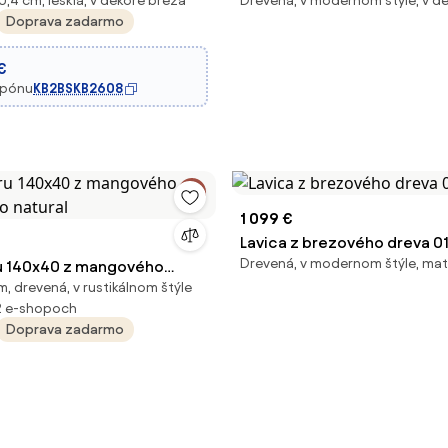
,4 cm, lesklá, v dekore breza
Drevená, v modernom štýle, v d
mm, breza
Chandler
Doprava zadarmo
€
upónu
KB2BSKB2608
1 099 €
Lavica z brezového dreva 0
Drevená, v modernom štýle, ma
u 140x40 z mangového
, drevená, v rustikálnom štýle
o natural
2 e-shopoch
Doprava zadarmo