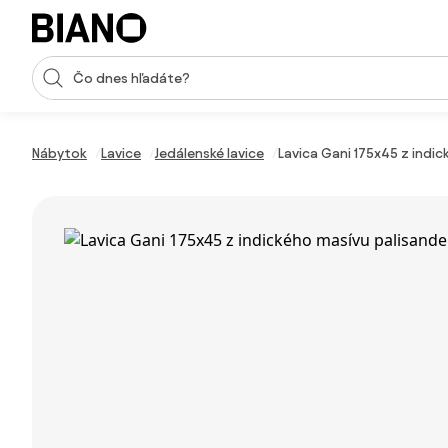
Preskočiť navigáciu, prejsť na obsah
Vstup pre vyhľadávanie
Preskočiť obsah, prejsť na pätu
Nábytok
Lavice
Jedálenské lavice
Lavica Gani 175x45 z indic