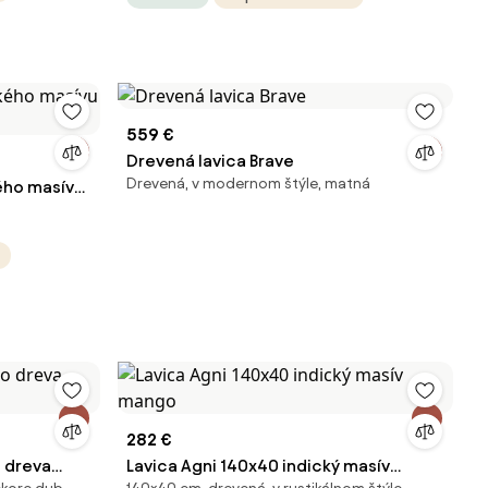
559 €
Drevená lavica Brave
Drevená, v modernom štýle, matná
ého masívu
282 €
 dreva
Lavica Agni 140x40 indický masív