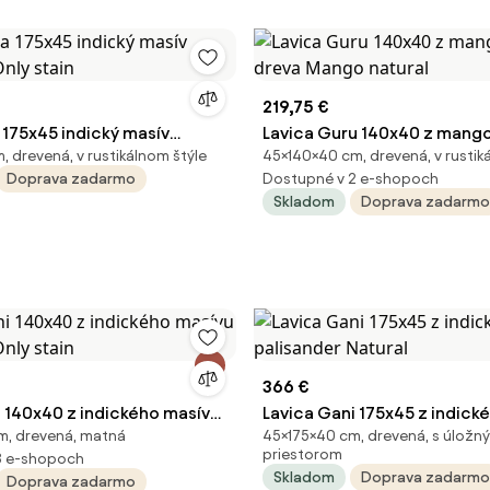
219,75 €
 175x45 indický masív
Lavica Guru 140x40 z mang
, drevená, v rustikálnom štýle
45×140×40 cm, drevená, v rustik
Only stain
dreva Mango natural
Doprava zadarmo
Dostupné v 2 e-shopoch
Skladom
Doprava zadarmo
366 €
i 140x40 z indického masívu
Lavica Gani 175x45 z indick
m, drevená, matná
45×175×40 cm, drevená, s úložn
Only stain
palisander Natural
priestorom
3 e-shopoch
Skladom
Doprava zadarmo
Doprava zadarmo