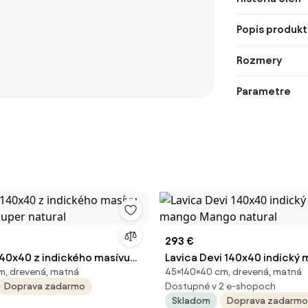
Popis produkt
Rozmery
Parametre
293 €
 140x40 z indického masívu
Lavica Devi 140x40 indický 
m, drevená, matná
45×140×40 cm, drevená, matná
Super natural
mango Mango natural
Doprava zadarmo
Dostupné v 2 e-shopoch
Skladom
Doprava zadarmo