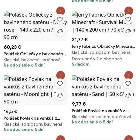
Na odoslanie o 5 dní
grey | 50 x 50 cm
31,77 €
Jerry Fabrics Obliečky Minecraft
60,23 €
Klasická, so zipsom, bavlnená
- Survival Mode | 140 x 200 cm /
Polášek Obliečky z bavlneného
70 x 90 cm
Dostupné v 2 e-shopoch
Klasická, bavlnená, saténová
saténu - Dusty rose | 140 x 220
Skladom
Na odoslanie o 5 dní
cm / 70 x 90 cm
9,77 €
Polášek Povlak na vankúš z
14,5 €
Klasická, so zipsom, saténová
bavlneného saténu - Sand | 50 x
Polášek Povlak na vankúš z
Na odoslanie o 5 dní
50 cm
Klasická, so zipsom, bavlnená
bavlneného saténu - Moonlight
Na odoslanie o 5 dní
| 70 x 90 cm