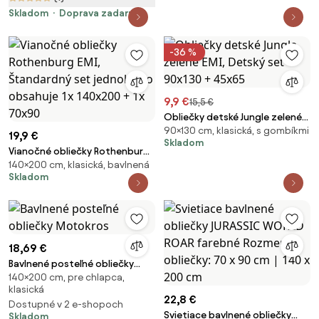
Skladom
Doprava zadarmo
-36 %
9,9 €
15,5 €
Obliečky detské Jungle zelené
90×130 cm, klasická, s gombíkmi
EMI, Detský set 90x130 + 45x65
19,9 €
Skladom
Vianočné obliečky Rothenburg
140×200 cm, klasická, bavlnená
EMI, Štandardný set jednolôžko
Skladom
obsahuje 1x 140x200 + 1x 70x90
18,69 €
Bavlnené posteľné obliečky
140×200 cm, pre chlapca,
Motokros
klasická
22,8 €
Dostupné v 2 e-shopoch
Svietiace bavlnené obliečky
Skladom