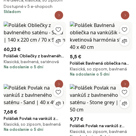
Pre dievča, klasická, so zipsom
Lilo a Stitch Pink - Lilo a Stitch -
růžová | 140 x 200 cm / 70 x 90
Dostupné v 5 e-shopoch
Skladom
cm
60,23 €
Polášek Obliečky z bavlneného
5,5 €
Klasická, bavlnená, saténová
saténu - Sand | 140 x 220 cm /
Polášek Bavlnená obliečka na
Na odoslanie o 5 dní
70 x 90 cm
Klasická, so zipsom, bavlnená
vankúšik - kvetinová harmónia
Na odoslanie o 5 dní
sivá | 40 x 40 cm
7,68 €
Polášek Povlak na vankúš z
9,77 €
Klasická, so zipsom, bavlnená
bavlneného saténu - Sand | 40
Polášek Povlak na vankúš z
Na odoslanie o 5 dní
x 40 cm
Klasická, so zipsom, bavlnená
bavlneného saténu - Stone