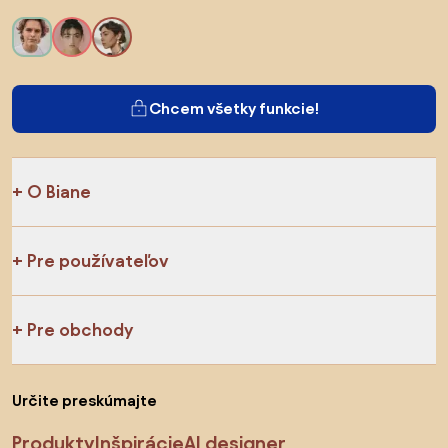
Chcem všetky funkcie!
O Biane
Pre používateľov
Pre obchody
Určite preskúmajte
Produkty
Inšpirácie
AI designer