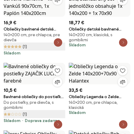
16,9 €
18,77 €
Obliečky bavlnené detské
Obliečky detské bavlnené
140×200 cm, pre chlapca, pre
140×200 cm, klasická, s
Dinosaurus červené TiaHome -
zvieratká modré EMI,
dievča
gombíkmi
1x Vankúš 90x70cm, 1x Paplón
Štandardný set jednolôžko
Skladom
(1)
140x200cm
obsahuje 1x 140x200 + 1x 70x90
Skladom
10,5 €
33,5 €
Bavlnené obliečky do postieľky
Obliečky Legenda o Zelde
Do postieľky, pre dievča, s
140×200 cm, pre chlapca,
ZAJAČIK LUCKY farebné
140x200+70x90 Halantex
gombíkmi
klasická
Skladom
(1)
Skladom
Doprava zadarmo