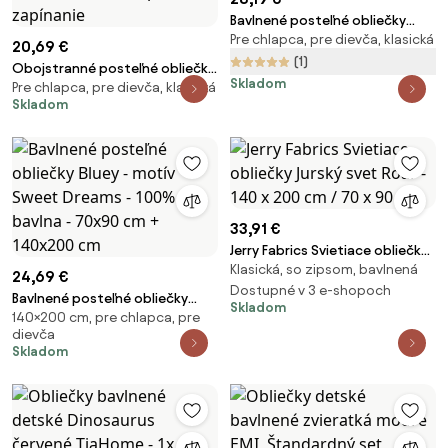
Bavlnené posteľné obliečky
Pre chlapca, pre dievča, klasická
Minecraft - motív Farma- 100%
20,69 €
bavlna - 70 x 90 cm + 140 x 200
(1)
Obojstranné posteľné obliečky
cm
Skladom
Pre chlapca, pre dievča, klasická
z mikrovlákna Squishmallows –
Skladom
motív Squish Squad - 70 x 90
cm + 140 x 200 cm - zipsové
zapínanie
33,91 €
Jerry Fabrics Svietiace obliečky
Klasická, so zipsom, bavlnená
Jurský svet Roar - 140 x 200 cm
24,69 €
/ 70 x 90 cm
Dostupné v 3 e-shopoch
Bavlnené posteľné obliečky
Skladom
140×200 cm, pre chlapca, pre
Bluey - motív Sweet Dreams -
dievča
100% bavlna - 70x90 cm +
Skladom
140x200 cm