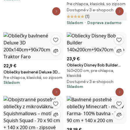
Pre chlapca, klasická, so zipsom
JURASSIC WORLD ROAR farebné
Rozmer obliečky: 70 x 90 cm |
Dostupné v 3 e-shopoch
140 x 200 cm
(1)
Skladom
Doprava zadarmo
23,9 €
Obliecky Disney Bob Builder
22,9 €
140×200 cm, pre chlapca,
140x200cm+90x70cm Faro
Obliečky bavlnené Deluxe 3D
klasická
Pre chlapca, klasická, so zipsom
200x140cm+90x70cm Traktor
Dostupné v 3 e-shopoch
Skladom
Faro
Skladom
28,19 €