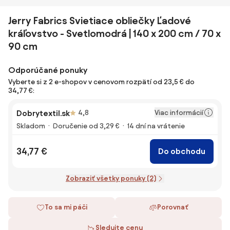
Jerry Fabrics Svietiace obliečky Ľadové
kráľovstvo - Svetlomodrá | 140 x 200 cm / 70 x
90 cm
Odporúčané ponuky
Vyberte si z 2 e-shopov v cenovom rozpätí od 23,5 € do
34,77 €:
Viac informácií
Dobrytextil.sk
4,8
Skladom
Doručenie od 3,29 €
14 dní na vrátenie
34,77 €
Do obchodu
Zobraziť všetky ponuky (2)
To sa mi páči
Porovnať
Sledujte cenu