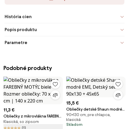
História cien
Popis produktu
Parametre
Podobné produkty
15,5 €
Obliečky detské Shaun modré
11,3 €
90×130 cm, pre chlapca,
EMI, Detský set 90x130 + 45x65
Obliečky z mikrovlákna FAREBNÝ
klasická
Klasická, so zipsom
MOTÝĽ biele Rozmer obliečky:
Skladom
70 x 90 cm | 140 x 220 cm
(1)