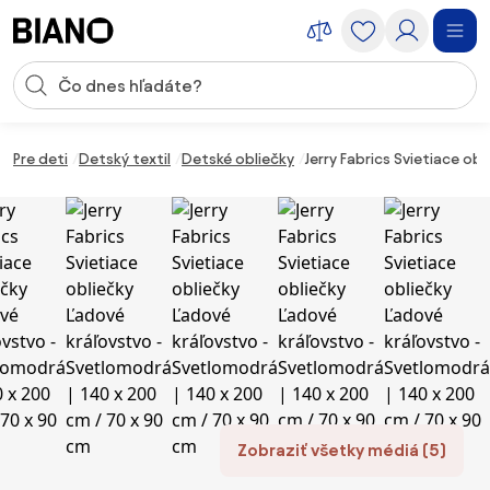
Preskočiť navigáciu, prejsť na obsah
Vstup pre vyhľadávanie
Preskočiť obsah, prejsť na pätu
Pre deti
Detský textil
Detské obliečky
Jerry Fabrics Svietiace ob
Zobraziť všetky médiá (5)