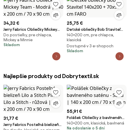
34,32 €
25,75 €
Jerry Fabrics Obliečky Mickey
Detské obliečky Bob Staviteľ
Do postieľky, pre chlapca,
140×200 cm, pre chlapca,
Team - Modrá | 140 x 200 cm /
140x200 + 70x90 cm FARO
Mickey a Minnie
klasická
70 x 90 cm
Skladom
Dostupné v 3 e-shopoch
Skladom
Najlepšie produkty od Dobrytextil.sk
55,91 €
Polášek Obliečky z bavlneného
31,77 €
140×200 cm, klasická, bavlnená
saténu - Sand | 140 x 200 cm /
Jerry Fabrics Posteľná bielizeň
Na odoslanie o 5 dní
70 x 90 cm