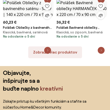
60,23 €
36,32 €
Polášek Obliečky z bavlneného
Polášek Bavlnené obliečky
Klasická, bavlnená, saténová
Klasická, so zipsom, bavlnená
saténu - Silver | 140 x 220 cm /
HARMANČEK - 140 x 220 cm / 70
Na odoslanie o 5 dní
Na odoslanie o 5 dní
70 x 90 cm
x 90 cm
Zobraziť viac produktov
Preskočiť pätu, prejsť na začiatok stránky
Objavujte,
inšpirujte sa a
buďte naplno
kreatívni
Získajte prístup ku všetkým funkciám a staňte sa
súčasťou Home&Decor komunity.