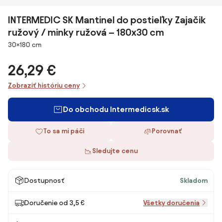
INTERMEDIC SK Mantinel do postieľky Zajačik
ružový / minky ružová – 180x30 cm
Rozmery
30×180 cm
26,29 €
Zobraziť históriu ceny
Do obchodu Intermedicsk.sk
To sa mi páči
Porovnať
Sledujte cenu
Dostupnosť
Skladom
Doručenie od 3,5 €
Všetky doručenia