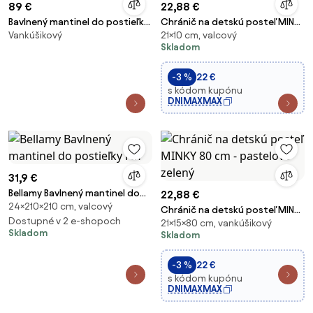
89 €
22,88 €
Bavlnený mantinel do postieľky
Chránič na detskú posteľ MINKY
Vankúšikový
21×10 cm, valcový
Bell Flower
80 cm - šedý
Skladom
-3 %
22 €
s kódom kupónu
DNIMAXMAX
31,9 €
Bellamy Bavlnený mantinel do
22,88 €
24×210×210 cm, valcový
postieľky FLY
Chránič na detskú posteľ MINKY
Dostupné v 2 e-shopoch
21×15×80 cm, vankúšikový
80 cm - pastelovo zelený
Skladom
Skladom
-3 %
22 €
s kódom kupónu
DNIMAXMAX