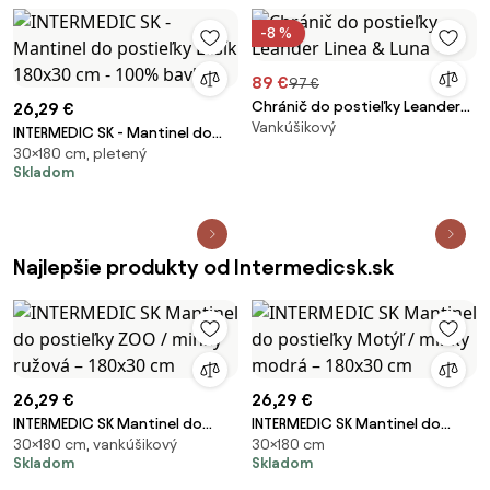
-8 %
89 €
97 €
Chránič do postieľky Leander
26,29 €
Vankúšikový
Linea & Luna
INTERMEDIC SK - Mantinel do
30×180 cm, pletený
postieľky Lesík 180x30 cm -
Skladom
100% bavlna
Najlepšie produkty od Intermedicsk.sk
26,29 €
26,29 €
INTERMEDIC SK Mantinel do
INTERMEDIC SK Mantinel do
30×180 cm, vankúšikový
30×180 cm
postieľky ZOO / minky ružová –
postieľky Motýľ / minky modrá
Skladom
Skladom
180x30 cm
– 180x30 cm