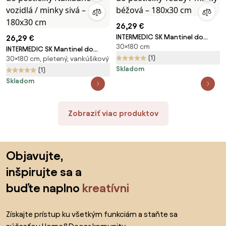
26,29 €
INTERMEDIC SK Mantinel do
26,29 €
30×180 cm
postieľky Teddy / minky béžová
INTERMEDIC SK Mantinel do
– 180x30 cm
(1)
30×180 cm, pletený, vankúšikový
postieľky Nákladné vozidlá /
Skladom
minky sivá – 180x30 cm
(1)
Skladom
Zobraziť viac produktov
Preskočiť pätu, prejsť na začiatok stránky
Objavujte,
inšpirujte sa a
buďte naplno
kreatívni
Získajte prístup ku všetkým funkciám a staňte sa