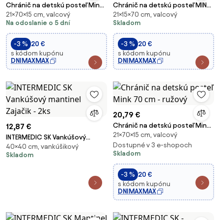
Chránič na detskú posteľ Mink
Chránič na detskú posteľ MINKY
21×70×15 cm, valcový
21×15×70 cm, valcový
70 cm - hnedý
70 cm - staroružový
Na odoslanie o 5 dní
Skladom
-3 %
20 €
-3 %
20 €
s kódom kupónu
s kódom kupónu
DNIMAXMAX
DNIMAXMAX
20,79 €
Chránič na detskú posteľ Mink
12,87 €
21×70×15 cm, valcový
70 cm - ružový
INTERMEDIC SK Vankúšový
Dostupné v 3 e-shopoch
40×40 cm, vankúšikový
mantinel Zajačik - 2ks
Skladom
Skladom
-3 %
20 €
s kódom kupónu
DNIMAXMAX