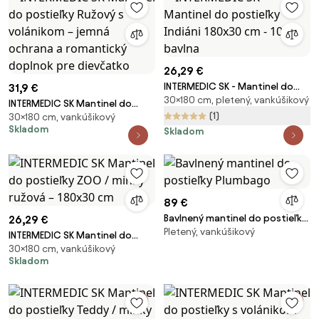
26,29 €
INTERMEDIC SK - Mantinel do
31,9 €
30×180 cm, pletený, vankúšikový
postieľky Indiáni 180x30 cm -
INTERMEDIC SK Mantinel do
100% bavlna
(1)
30×180 cm, vankúšikový
postieľky Ružový s volánikom –
Skladom
Skladom
jemná ochrana a romantický
doplnok pre dievčatko
89 €
Bavlnený mantinel do postieľky
26,29 €
Pletený, vankúšikový
Plumbago
INTERMEDIC SK Mantinel do
30×180 cm, vankúšikový
postieľky ZOO / minky ružová –
Skladom
180x30 cm