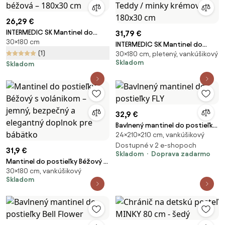
26,29 €
INTERMEDIC SK Mantinel do
31,79 €
30×180 cm
postieľky Teddy / minky béžová
INTERMEDIC SK Mantinel do
– 180x30 cm
(1)
30×180 cm, pletený, vankúšikový
postieľky s volánikom Teddy /
Skladom
Skladom
minky krémová – 180x30 cm
32,9 €
Bavlnený mantinel do postieľky
24×210×210 cm, vankúšikový
FLY
Dostupné v 2 e-shopoch
31,9 €
Skladom
Doprava zadarmo
Mantinel do postieľky Béžový s
30×180 cm, vankúšikový
volánikom – jemný, bezpečný a
Skladom
elegantný doplnok pre
bábätko