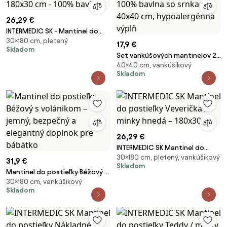
26,29 €
INTERMEDIC SK - Mantinel do
30×180 cm, pletený
postieľky Lesík 180x30 cm -
17,9 €
Skladom
100% bavlna
Set vankúšových mantinelov 2
40×40 cm, vankúšikový
ks – minky a 100% bavlna so
Skladom
srnkami, 40x40 cm,
hypoalergénna výplň
26,29 €
INTERMEDIC SK Mantinel do
30×180 cm, pletený, vankúšikový
postieľky Veverička / minky
31,9 €
Skladom
hnedá – 180x30 cm
Mantinel do postieľky Béžový s
30×180 cm, vankúšikový
volánikom – jemný, bezpečný a
Skladom
elegantný doplnok pre
bábätko