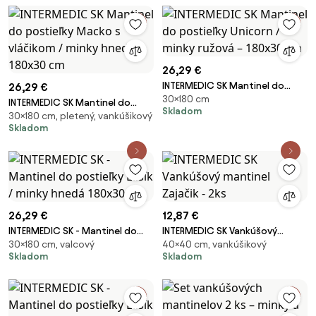
26,29 €
INTERMEDIC SK Mantinel do
26,29 €
30×180 cm
postieľky Unicorn / minky
INTERMEDIC SK Mantinel do
Skladom
ružová – 180x30 cm
30×180 cm, pletený, vankúšikový
postieľky Macko s vláčikom /
Skladom
minky hnedá – 180x30 cm
26,29 €
12,87 €
INTERMEDIC SK - Mantinel do
INTERMEDIC SK Vankúšový
30×180 cm, valcový
40×40 cm, vankúšikový
postieľky Lesík / minky hnedá
mantinel Zajačik - 2ks
Skladom
Skladom
180x30 cm