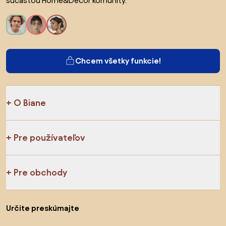
súčasťou Home&Decor komunity.
Chcem všetky funkcie!
O Biane
Pre používateľov
Pre obchody
Určite preskúmajte