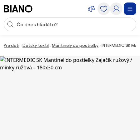
Preskočiť navigáciu, prejsť na obsah
Vstup pre vyhľadávanie
Preskočiť obsah, prejsť na pätu
Pre deti
Detský textil
Mantinely do postieľky
INTERMEDIC SK Mant