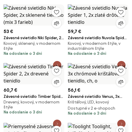
53 €
59,7 €
Závesné svietidlo Niki Spider, 2x
Závesné svietidlo Nuvola Spider
Kovový, sklenený, v modernom
Kovový, v modernom štýle, v
sklenené tienidlo (mix 3 farieb)
1, 2x zlaté drôtené tienidlo
štýle
industriálnom štýle
Na odoslanie o 3 dni
Na odoslanie o 3 dni
60,7 €
56,1 €
Závesné svietidlo Timber Spider
Závesné svietidlo Venus, 3x
Drevený, kovový, v modernom
Krištáľový, LED, kovový
2, 2x drevené tienidlo
chrómové krištáľové tienidlo,
štýle
ch, o
Dostupné v 2 e-shopoch
Na odoslanie o 3 dni
Na odoslanie o 3 dni