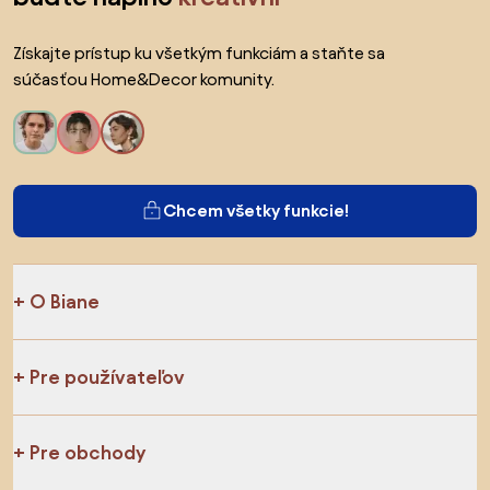
Získajte prístup ku všetkým funkciám a staňte sa
súčasťou Home&Decor komunity.
Chcem všetky funkcie!
O Biane
Pre používateľov
Pre obchody