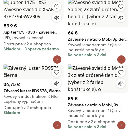
89,9 €
Jupiter 1175 - XS3 - Závesné
64 €
LED, kovový, sklenený
svietidlo XSARA
Závesné svietidlo Mobi Spider,
3xE27/60W/230V
Dostupné v 2 e-shopoch
Kovový, v modernom štýle, v
2x zlaté drôtené tienidlo,
Skladom
Doprava zadarmo
industriálnom štýle
(výber z 2 farieb konštrukcie)
Na odoslanie o 3 dni
34,75 €
Závesný luster RD9576, čierna
Kovový, v industriálnom štýle,
89 €
zapínaný vypínačom
Závesné svietidlo Mobi, 3x
Dostupné v 2 e-shopoch
Kovový, v modernom štýle, v
zlaté drôtené tienidlo, (výber z
Skladom
industriálnom štýle
2 farieb konštrukcie), o
Dostupné v 2 e-shopoch
Na odoslanie o 3 dni