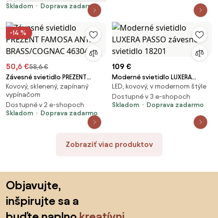
Skladom
Doprava zadarmo
-14 %
50,6 €
109 €
58,6 €
Závesné svietidlo PREZENT
Moderné svietidlo LUXERA
Kovový, sklenený, zapínaný
LED, kovový, v modernom štýle
FAMOSA ANT. BRASS/COGNAC
PASSO závesné svietidlo 18201
vypínačom
46304
Dostupné v 3 e-shopoch
Dostupné v 2 e-shopoch
Skladom
Doprava zadarmo
Skladom
Doprava zadarmo
Zobraziť viac produktov
Preskočiť pätu, prejsť na začiatok stránky
Objavujte,
inšpirujte sa a
buďte naplno
kreatívni