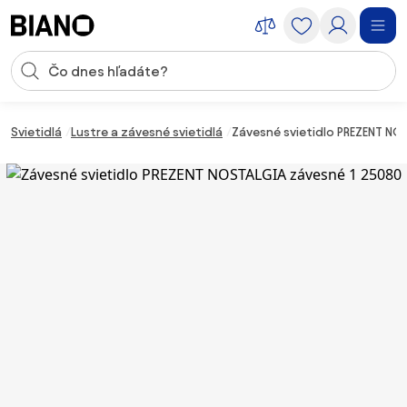
Preskočiť navigáciu, prejsť na obsah
Vstup pre vyhľadávanie
Preskočiť obsah, prejsť na pätu
Svietidlá
Lustre a závesné svietidlá
Závesné svietidlo PREZENT NO