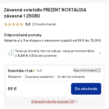
Závesné svietidlo PREZENT NOSTALGIA
závesné 1 25080
5,0
(3 hodnotenia)
Odporúčané ponuky
Vyberte si z 3 e-shopov v cenovom rozpätí od 59 € do 75,01 €:
Teraz je vhodný čas na nákup, cena je momentálne
o
5,66 €
nižšia ako priemer.
Viac informácií
Svietidla-r1.sk
4,4
Skladom
Doprava zadarmo
14 dní na vrátenie
59 €
Do obchodu
Zobraziť všetky ponuky (3)