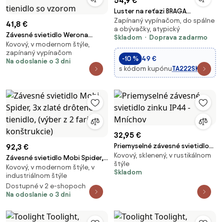
54,9 €
Luster na reťazi BRAGA
Zapínaný vypínačom, do spálne
3xE27/15W/230 bronzový
41,8 €
a obývačky, atypický
Závesné svietidlo Werona
Skladom
Doprava zadarmo
Kovový, v modernom štýle,
Spider 1, 1x čierne/zlaté textilné
zapínaný vypínačom
tienidlo so vzorom
-10 %
49 €
Na odoslanie o 3 dni
s kódom kupónu
TA222SK
32,95 €
Priemyselné závesné svietidlo
92,3 €
Kovový, sklenený, v rustikálnom
zinku IP44 - Mníchov
Závesné svietidlo Mobi Spider,
štýle
Kovový, v modernom štýle, v
3x zlaté drôtené tienidlo,
Skladom
industriálnom štýle
(výber z 2 farieb konštrukcie)
Dostupné v 2 e-shopoch
Na odoslanie o 3 dni