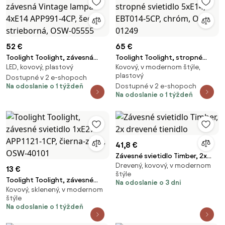
52 €
65 €
Toolight Toolight, závesná
Toolight Toolight, stropné
LED, kovový, plastový
Kovový, v modernom štýle,
Vintage lampa 4xE14 APP991-
svietidlo 5xE14, EBT014-5CP,
plastový
4CP, šedá-strieborná, OSW-
Dostupné v 2 e-shopoch
chróm, OSW-01249
Na odoslanie o 1 týždeň
Dostupné v 2 e-shopoch
05555
Na odoslanie o 1 týždeň
41,8 €
Závesné svietidlo Timber, 2x
Drevený, kovový, v modernom
drevené tienidlo
13 €
štýle
Toolight Toolight, závesné
Na odoslanie o 3 dni
Kovový, sklenený, v modernom
svietidlo 1xE27 APP1121-1CP,
štýle
čierna-zlatá, OSW-40101
Na odoslanie o 1 týždeň