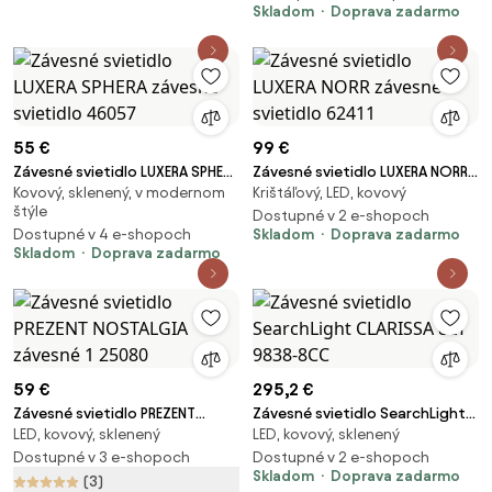
Skladom
Doprava zadarmo
55 €
99 €
Závesné svietidlo LUXERA SPHERA
Závesné svietidlo LUXERA NORR
Kovový, sklenený, v modernom
Krištáľový, LED, kovový
závesné svietidlo 46057
závesné svietidlo 62411
štýle
Dostupné v 2 e-shopoch
Dostupné v 4 e-shopoch
Skladom
Doprava zadarmo
Skladom
Doprava zadarmo
59 €
295,2 €
Závesné svietidlo PREZENT
Závesné svietidlo SearchLight
LED, kovový, sklenený
LED, kovový, sklenený
NOSTALGIA závesné 1 25080
CLARISSA 8LT 9838-8CC
Dostupné v 3 e-shopoch
Dostupné v 2 e-shopoch
Skladom
Doprava zadarmo
(3)