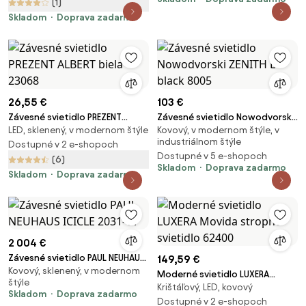
(1)
Skladom
Doprava zadarmo
26,55 €
103 €
Závesné svietidlo PREZENT
Závesné svietidlo Nowodvorski
LED, sklenený, v modernom štýle
Kovový, v modernom štýle, v
ALBERT biela 23068
ZENITH L black 8005
industriálnom štýle
Dostupné v 2 e-shopoch
Dostupné v 5 e-shopoch
(6)
Skladom
Doprava zadarmo
Skladom
Doprava zadarmo
2 004 €
Závesné svietidlo PAUL NEUHAUS
149,59 €
Kovový, sklenený, v modernom
ICICLE 2031-11
Moderné svietidlo LUXERA
štýle
Krištáľový, LED, kovový
Movida stropné svietidlo
Skladom
Doprava zadarmo
62400
Dostupné v 2 e-shopoch