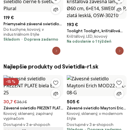
119 €
Priemyselné závesné svietidlo
193 €
Do kuchyne, kovový, v
čierne 6 svetiel - Plural
Toolight Toolight, krištáľová
industriálnom štýle
Krištáľový, LED, kovový
závesná lampa Ø60 cm, 6×E14,
Skladom
Doprava zadarmo
Na odoslanie o 1 týždeň
SWE081-CP, zlatá lesklá, OSW-
30210
Najlepšie produkty od Svietidla-r1.sk
-15 %
30,7 €
505 €
36,1 €
Závesné svietidlo PREZENT PLATE
Závesné svietidlo Maytoni Erich
Kovový, sklenený, zapínaný
Kovový, sklenený, v modernom
biela E27 25
MOD221-PL-08-G
vypínačom
štýle
Dostupné v 3 e-shopoch
Dostupné v 3 e-shopoch
Skladom
Doprava zadarmo