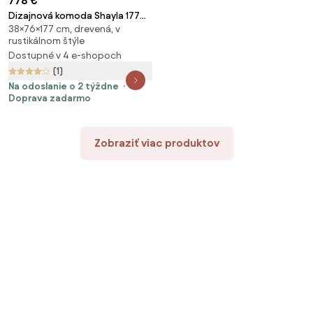
778 €
Dizajnová komoda Shayla 177
38×76×177 cm, drevená, v
cm čierne mango
rustikálnom štýle
Dostupné v 4 e-shopoch
(1)
Na odoslanie o 2 týždne
Doprava zadarmo
Zobraziť viac produktov