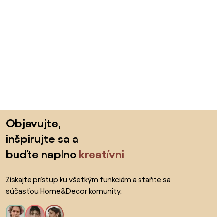
Preskočiť pätu, prejsť na začiatok stránky
Objavujte,
inšpirujte sa a
buďte naplno
kreatívni
Získajte prístup ku všetkým funkciám a staňte sa
súčasťou Home&Decor komunity.