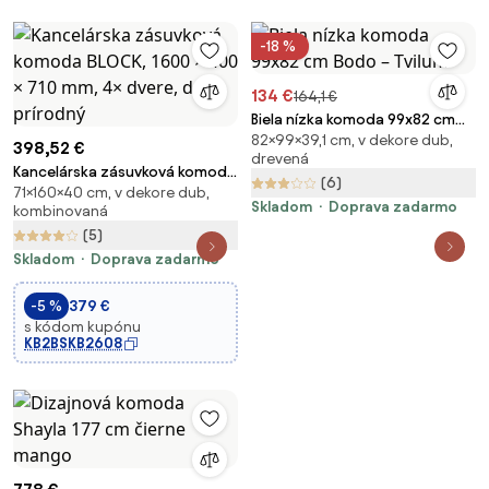
-18 %
134 €
164,1 €
Biela nízka komoda 99x82 cm
82×99×39,1 cm, v dekore dub,
Bodo – Tvilum
398,52 €
drevená
Kancelárska zásuvková komoda
(6)
71×160×40 cm, v dekore dub,
BLOCK, 1600 × 400 × 710 mm, 4×
Skladom
Doprava zadarmo
kombinovaná
dvere, dub prírodný
(5)
Skladom
Doprava zadarmo
-5 %
379 €
s kódom kupónu
KB2BSKB2608