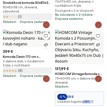
76×174×50 cm, drevená, v
cm
Sivobéžová komoda 82x80x38
rustikálnom štýle
80×82×38 cm, drevená,
cm Madrid – Tvilum
Dostupné v 4 e-shopoch
zásuvková
Na odoslanie o 2 týždne
(1)
Doprava zadarmo
Skladom
Doprava zadarmo
359 €
Komoda Desin 170 cm s
V dekore dub, v modernom
kovovými nohami - kašmír / dub
štýle, s nožičkami
nagano
137,99 €
(8)
HOMCOM Vintage Komoda s 2
Skladom
Doprava zadarmo
75×40×90 cm, v dekore dub,
Posuvnými Dverami a
drevená
Priestorom pre Obývaciu Izbu,
Skladom
Kuchyňu, Jedáleň 90x40x75 cm
Dub | Aosom
-5 %
131 €
s kódom kupónu
UNI5