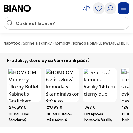
Preskočiť navigáciu, prejsť na obsah
Vstup pre vyhľadávanie
Preskočiť obsah, prejsť na pätu
Nábytok
Skrine a skrinky
Komody
Komoda SIMPLE KWD3SZ1 BETON/
Produkty, ktoré by sa Vám mohli páčiť
246,99 €
218,99 €
347 €
124,9
HOMCOM
HOMCOM 6-
Dizajnová
HOM
Moderný
zásuvková
komoda Vasiliy
boho
Úložný Buffet
komoda v
140 cm čierny
ratan
Kabinet s
škandinávskom
dub
dvier