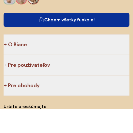
Chcem všetky funkcie!
O Biane
Pre používateľov
Pre obchody
Určite preskúmajte
Produkty
Inšpirácie
AI designer