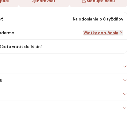
 páči
Porovnať
Sledujte cenu
sť
Na odoslanie o 8 týždňov
adarmo
Všetky doručenia
žete vrátiť do 14 dní
u