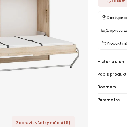
To sa mi
Dostupno
Doprava z
Produkt mô
História cien
Popis produkt
Rozmery
Parametre
Zobraziť všetky médiá (5)