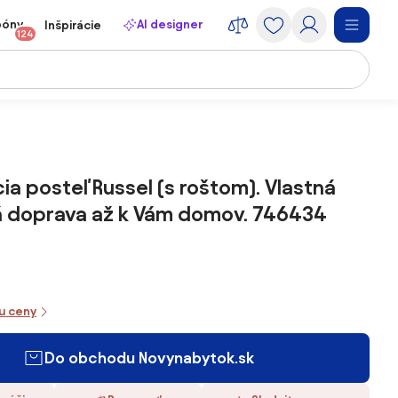
póny
AI designer
Inšpirácie
124
ia posteľ Russel (s roštom). Vlastná
á doprava až k Vám domov. 746434
iu ceny
Do obchodu Novynabytok.sk