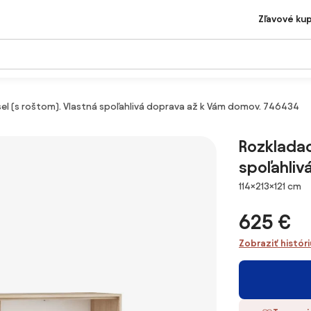
Zľavové ku
sel (s roštom). Vlastná spoľahlivá doprava až k Vám domov. 746434
Rozkladac
spoľahliv
Rozmery
114×213×121 cm
625 €
Zobraziť histór