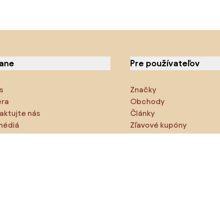
iane
Pre používateľov
s
Značky
éra
Obchody
aktujte nás
Články
médiá
Zľavové kupóny
cie
Densy Studio
ite preskúmajte
odukty
Inšpirácie
AI designer