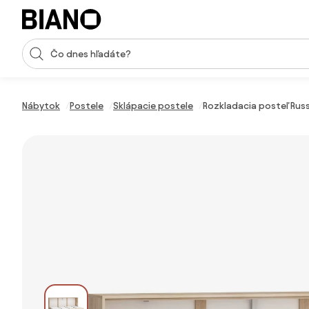
Preskočiť navigáciu, prejsť na obsah
Vstup pre vyhľadávanie
Preskočiť obsah, prejsť na pätu
Nábytok
Postele
Sklápacie postele
Rozkladacia posteľ Rus