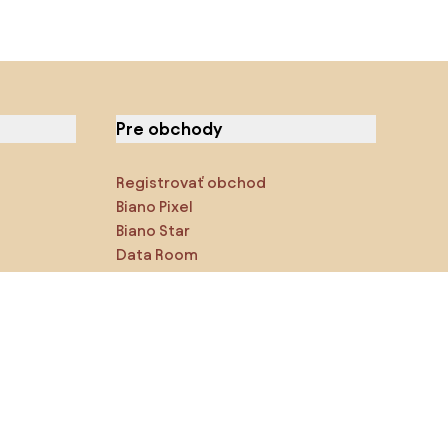
Pre obchody
Registrovať obchod
Biano Pixel
Biano Star
Data Room
Sledujte nás na sociálnych
sieťach