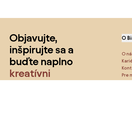
Preskočiť pätu, prejsť na začiatok stránky
Objavujte,
O B
inšpirujte sa a
O ná
buďte naplno
Kari
Kont
kreatívni
Pre 
Funk
Získajte prístup ku všetkým funkciám a staňte
sa
súčasťou Home&Decor komunity.
Urč
Pr