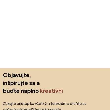
Preskočiť pätu, prejsť na začiatok stránky
Objavujte,
inšpirujte sa a
buďte naplno
kreatívni
Získajte prístup ku všetkým funkciám a staňte sa
súčasťou Home&Decor komunity.