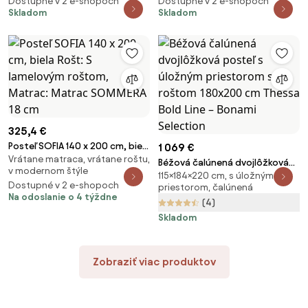
Dostupné v 2 e-shopoch
Dostupné v 2 e-shopoch
Skladom
Skladom
325,4 €
Posteľ SOFIA 140 x 200 cm, biela
1 069 €
Vrátane matraca, vrátane roštu,
Rošt: S lamelovým roštom,
Béžová čalúnená dvojlôžková
v modernom štýle
Matrac: Matrac SOMMERA 18
115×184×220 cm, s úložným
posteľ s úložným priestorom s
Dostupné v 2 e-shopoch
cm
priestorom, čalúnená
roštom 180x200 cm Thessa
Na odoslanie o 4 týždne
(4)
Bold Line – Bonami Selection
Skladom
Zobraziť viac produktov