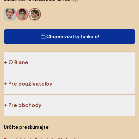
Chcem všetky funkcie!
O Biane
Pre používateľov
Pre obchody
Určite preskúmajte