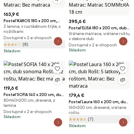
163,9 €
Posteľ IKAROS 180 x 200 cm,
395,6 €
Z lamina, v rustikálnom štýle, s
biela/dub sonoma Rošt: S
Posteľ ELISA 180 x 200 cm, dub
nožičkami
lamelovým roštom, Matrac: Bez
Vrátane matraca, vrátane roštu,
artisan Rošt: S lamelovým
Dostupné v 2 e-shopoch
matraca
v dekore dub
roštom, Matrac: Matrac
(8)
Dostupné v 2 e-shopoch
SOMMERA 18 cm
Skladom
Skladom
119,6 €
Posteľ SOFIA 140 x 200 cm, dub
179,4 €
80×140×200 cm, drevená, z
sonoma Rošt: Bez roštu,
Posteľ Laura 160 x 200 cm, dub
lamina
Matrac: Bez matraca
160×200 cm, drevená, vrátane
Rošt: S latkovým roštom,
Dostupné v 2 e-shopoch
roštu
Matrac: Bez matraca
Skladom
(7)
Skladom