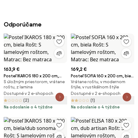
Odporúčame
163,9 €
169,2 €
Posteľ IKAROS 180 x 200 cm,
Posteľ SOFIA 160 x 200 cm, biela
S úložným priestorom, vrátane
Vrátane roštu, v modernom
biela Rošt: S lamelovým roštom,
Rošt: S lamelovým roštom,
roštu, z lamina
štýle, v rustikálnom štýle
Matrac: Bez matraca
Matrac: Bez matraca
Dostupné v 2 e-shopoch
Dostupné v 2 e-shopoch
(2)
(1)
Na odoslanie o 4 týždne
Na odoslanie o 4 týždne