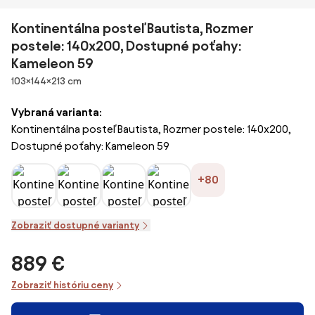
Kontinentálna posteľ Bautista, Rozmer
postele: 140x200, Dostupné poťahy:
Kameleon 59
Rozmery
103×144×213 cm
Vybraná varianta:
Kontinentálna posteľ Bautista, Rozmer postele: 140x200,
Dostupné poťahy: Kameleon 59
+80
Zobraziť dostupné varianty
889 €
Zobraziť históriu ceny