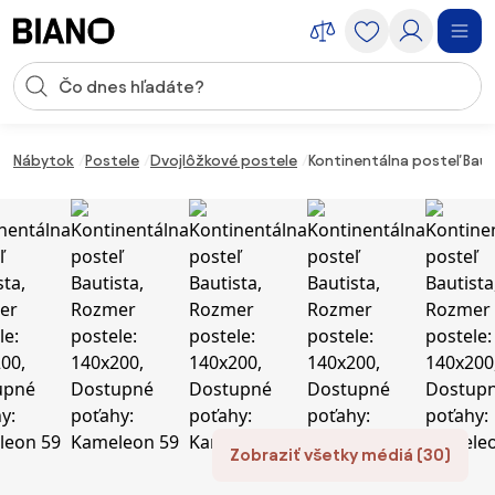
Preskočiť navigáciu, prejsť na obsah
Vstup pre vyhľadávanie
Preskočiť obsah, prejsť na pätu
Nábytok
Postele
Dvojlôžkové postele
Kontinentálna posteľ Bau
Zobraziť všetky médiá (30)