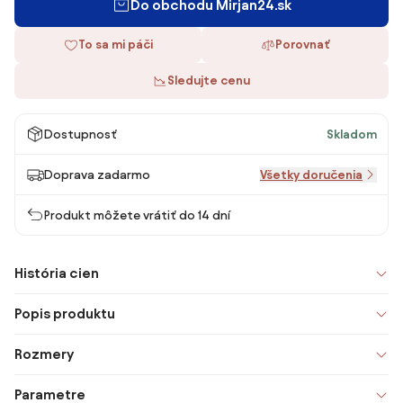
Do obchodu Mirjan24.sk
To sa mi páči
Porovnať
Sledujte cenu
Dostupnosť
Skladom
Doprava zadarmo
Všetky doručenia
Produkt môžete vrátiť do 14 dní
História cien
Popis produktu
Rozmery
Parametre