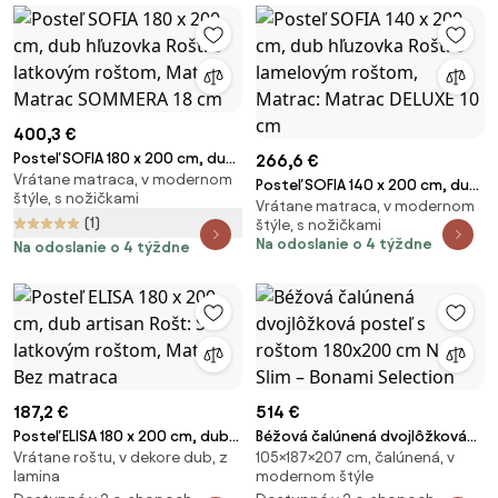
400,3 €
Posteľ SOFIA 180 x 200 cm, dub
266,6 €
Vrátane matraca, v modernom
hľuzovka Rošt: S latkovým
Posteľ SOFIA 140 x 200 cm, dub
štýle, s nožičkami
roštom, Matrac: Matrac
Vrátane matraca, v modernom
hľuzovka Rošt: S lamelovým
(1)
SOMMERA 18 cm
štýle, s nožičkami
roštom, Matrac: Matrac DELUXE
Na odoslanie o 4 týždne
Na odoslanie o 4 týždne
10 cm
187,2 €
514 €
Posteľ ELISA 180 x 200 cm, dub
Béžová čalúnená dvojlôžková
Vrátane roštu, v dekore dub, z
105×187×207 cm, čalúnená, v
artisan Rošt: S latkovým
posteľ s roštom 180x200 cm
lamina
modernom štýle
roštom, Matrac: Bez matraca
Noira Slim – Bonami Selection