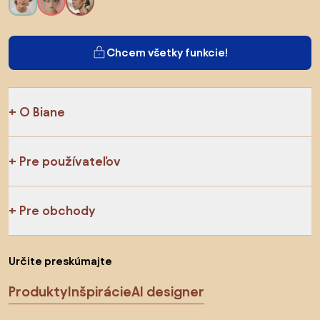
Chcem všetky funkcie!
O Biane
Pre používateľov
Pre obchody
Určite preskúmajte
Produkty
Inšpirácie
AI designer