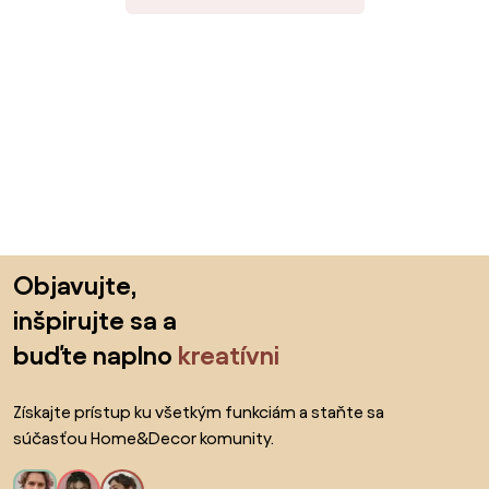
Preskočiť pätu, prejsť na začiatok stránky
Objavujte,
inšpirujte sa a
buďte naplno
kreatívni
Získajte prístup ku všetkým funkciám a staňte sa
súčasťou Home&Decor komunity.