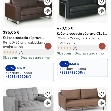
473,55 €
396,06 €
Kožená sedacia súprava CLUB,
Kožená sedacia súprava
70×178×79 cm, rozkladacia,
trojmiestna, čierna
trojmiestna
84×150×86 cm, rozkladacia,
PRIMATOR, dvojmiestna, hnedá
dvojmiestna
(2)
(7)
Skladom
Doprava zadarmo
Skladom
Doprava zadarmo
-5 %
450 €
-5 %
376 €
s kódom kupónu
KB2BSKB2608
s kódom kupónu
KB2BSKB2608