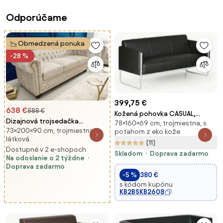
Odporúčame
Obmedzená ponuka
-28 %
399,75 €
638 €
888 €
Kožená pohovka CASUAL,
Dizajnová trojsedačka
78×160×69 cm, trojmiestna, s
trojmiestna, čierna
73×200×90 cm, trojmiestna,
Chesterfield 200 cm
poťahom z eko kože
látková
šampanský zamat
(11)
Dostupné v 2 e-shopoch
Skladom
Doprava zadarmo
Na odoslanie o 2 týždne
Doprava zadarmo
-5 %
380 €
s kódom kupónu
KB2BSKB2608