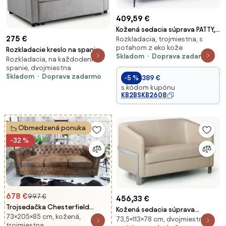
409,59 €
Kožená sedacia súprava PATTY,
275 €
Rozkladacia, trojmiestna, s
trojmiestna, hnedá
poťahom z eko kože
Rozkladacie kreslo na spanie
Skladom
Doprava zadarmo
Rozkladacia, na každodenné
MUSSO – americký typ, sivé
spanie, dvojmiestna
moderné
Skladom
Doprava zadarmo
-5 %
389 €
s kódom kupónu
KB2BSKB2608
Obmedzená ponuka
-32 %
678 €
997 €
456,33 €
Trojsedačka Chesterfield
Kožená sedacia súprava
73×205×85 cm, kožená,
Vintage hnedá
73,5×113×78 cm, dvojmiestna, s
BULLDOG, dvojmiestna, béžová
trojmiestna