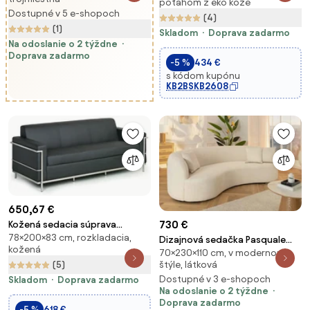
poťahom z eko kože
Dostupné v 5 e-shopoch
(4)
(1)
Skladom
Doprava zadarmo
Na odoslanie o 2 týždne
Doprava zadarmo
-5 %
434 €
s kódom kupónu
KB2BSKB2608
650,67 €
730 €
Kožená sedacia súprava
78×200×83 cm, rozkladacia,
SENATOR, trojmiestna, čierna
Dizajnová sedačka Pasquale
kožená
70×230×110 cm, v modernom
230 cm béžová
štýle, látková
(5)
Dostupné v 3 e-shopoch
Skladom
Doprava zadarmo
Na odoslanie o 2 týždne
Doprava zadarmo
-5 %
618 €