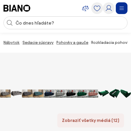
Preskočiť navigáciu, prejsť na obsah
Vstup pre vyhľadávanie
Preskočiť obsah, prejsť na pätu
Nábytok
Sedacie súpravy
Pohovky a gauče
Rozkladacia pohovka
Zobraziť všetky médiá (12)