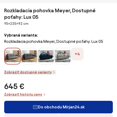
Rozkladacia pohovka Meyer, Dostupné
poťahy: Lux 05
Rozmery
95×235×92 cm
Vybraná varianta:
Rozkladacia pohovka Meyer, Dostupné poťahy: Lux 05
+4
Zobraziť dostupné varianty
645 €
Zobraziť históriu ceny
Do obchodu Mirjan24.sk