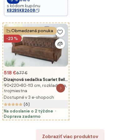
s kódom kupónu
KB2BSKB2608
Obmedzená ponuka
-23 %
518 €
677 €
Dizajnová sedačka Scarlet Belle
90×220×80-113 cm, rozkladacia,
II - 220 cm rozkladacia - antická
trojmiestna
hnedá
Dostupné v 3 e-shopoch
(6)
Na odoslanie o 2 týždne
Doprava zadarmo
Zobraziť viac produktov