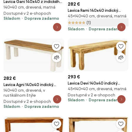
Lavica Gani 140x40 z indického
282 €
140×40 cm, drevená, matná
masívu palisander Natural
Lavica Rami 140x40 indický
Dostupné v 2 e-shopoch
45×140×40 cm, drevená, matná
masív palisander Super natural
Skladom
Doprava zadarmo
(1)
Skladom
Doprava zadarmo
293 €
282 €
Lavica Devi 140x40 indický
Lavica Agni 140x40 indický
45×140×40 cm, drevená, matná
masív mango Mango natural
140×40 cm, drevená, v
masív mango
Dostupné v 2 e-shopoch
rustikálnom štýle
Skladom
Doprava zadarmo
Dostupné v 2 e-shopoch
Skladom
Doprava zadarmo