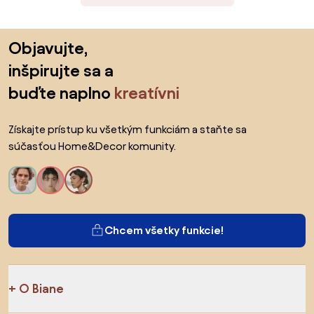
Preskočiť pätu, prejsť na začiatok stránky
Objavujte,
inšpirujte sa a
buďte naplno
kreatívni
Získajte prístup ku všetkým funkciám a staňte sa
súčasťou Home&Decor komunity.
Chcem všetky funkcie!
O Biane