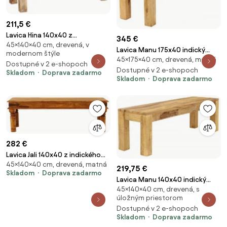
211,5 €
Lavica Hina 140x40 z
345 €
45×140×40 cm, drevená, v
mangového dreva Mango
Lavica Manu 175x40 indický
modernom štýle
natural
45×175×40 cm, drevená, matná
masív mango
Dostupné v 2 e-shopoch
Dostupné v 2 e-shopoch
Skladom
Doprava zadarmo
Skladom
Doprava zadarmo
282 €
Lavica Jali 140x40 z indického
45×140×40 cm, drevená, matná
masívu palisander Super
219,75 €
Skladom
Doprava zadarmo
natural
Lavica Manu 140x40 indický
45×140×40 cm, drevená, s
masív mango
úložným priestorom
Dostupné v 2 e-shopoch
Skladom
Doprava zadarmo