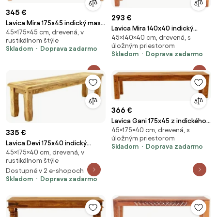
345 €
293 €
Lavica Mira 175x45 indický masív
Lavica Mira 140x40 indický
45×175×45 cm, drevená, v
palisander Only stain
45×140×40 cm, drevená, s
masív palisander Only stain
rustikálnom štýle
úložným priestorom
Skladom
Doprava zadarmo
Skladom
Doprava zadarmo
366 €
Lavica Gani 175x45 z indického
45×175×40 cm, drevená, s
masívu palisander Only stain
335 €
úložným priestorom
Lavica Devi 175x40 indický
Skladom
Doprava zadarmo
45×175×40 cm, drevená, v
masív mango Mango natural
rustikálnom štýle
Dostupné v 2 e-shopoch
Skladom
Doprava zadarmo