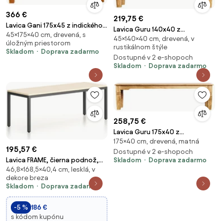
366 €
219,75 €
Lavica Gani 175x45 z indického
Lavica Guru 140x40 z
45×175×40 cm, drevená, s
masívu palisander Only stain
45×140×40 cm, drevená, v
mangového dreva Mango
úložným priestorom
rustikálnom štýle
natural
Skladom
Doprava zadarmo
Dostupné v 2 e-shopoch
Skladom
Doprava zadarmo
258,75 €
Lavica Guru 175x40 z
175×40 cm, drevená, matná
mangového dreva Mango
195,57 €
natural
Dostupné v 2 e-shopoch
Skladom
Doprava zadarmo
Lavica FRAME, čierna podnož,
46,8×168,5×40,4 cm, lesklá, v
1685 x 404 x 468 mm, breza
dekore breza
Skladom
Doprava zadarmo
-5 %
186 €
s kódom kupónu