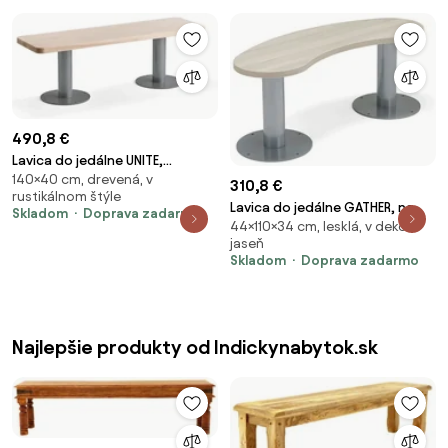
490,8 €
Lavica do jedálne UNITE,
140×40 cm, drevená, v
1400x400 mm, breza
310,8 €
rustikálnom štýle
Lavica do jedálne GATHER, na
Skladom
Doprava zadarmo
44×110×34 cm, lesklá, v dekore
kotvenie, 1100x340x440 mm,
jaseň
strieborná, jaseň
Skladom
Doprava zadarmo
Najlepšie produkty od Indickynabytok.sk