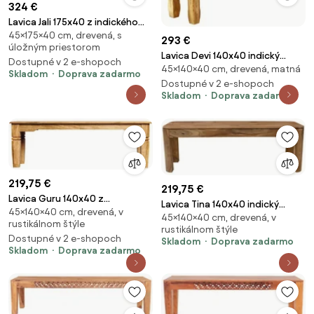
324 €
Lavica Jali 175x40 z indického
45×175×40 cm, drevená, s
masívu palisander Natural
293 €
úložným priestorom
Lavica Devi 140x40 indický
Dostupné v 2 e-shopoch
45×140×40 cm, drevená, matná
masív mango Mango natural
Skladom
Doprava zadarmo
Dostupné v 2 e-shopoch
Skladom
Doprava zadarmo
219,75 €
219,75 €
Lavica Guru 140x40 z
Lavica Tina 140x40 indický
45×140×40 cm, drevená, v
mangového dreva Mango
45×140×40 cm, drevená, v
masív palisander Natural
rustikálnom štýle
natural
rustikálnom štýle
Dostupné v 2 e-shopoch
Skladom
Doprava zadarmo
Skladom
Doprava zadarmo