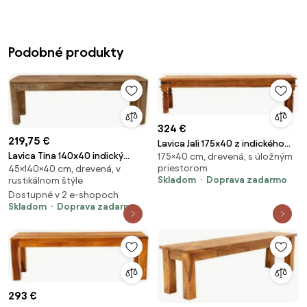
Podobné produkty
324 €
219,75 €
Lavica Jali 175x40 z indického
Lavica Tina 140x40 indický
175×40 cm, drevená, s úložným
masívu palisander Only stain
priestorom
45×140×40 cm, drevená, v
masív palisander Svetlomedová
Skladom
Doprava zadarmo
rustikálnom štýle
Dostupné v 2 e-shopoch
Skladom
Doprava zadarmo
293 €