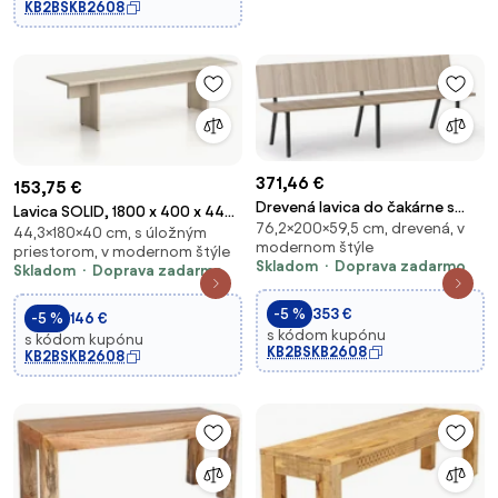
KB2BSKB2608
371,46 €
153,75 €
Drevená lavica do čakárne s
Lavica SOLID, 1800 x 400 x 443
76,2×200×59,5 cm, drevená, v
kovovou podnožou, dĺžka
44,3×180×40 cm, s úložným
mm, dub prírodný
modernom štýle
priestorom, v modernom štýle
2000 mm, dub prírodný
Skladom
Doprava zadarmo
Skladom
Doprava zadarmo
-5 %
353 €
-5 %
146 €
s kódom kupónu
s kódom kupónu
KB2BSKB2608
KB2BSKB2608