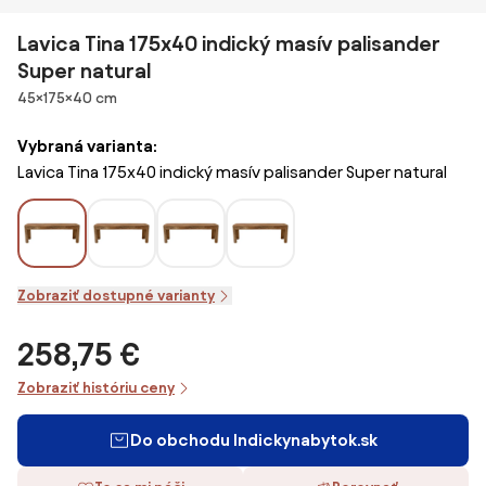
Lavica Tina 175x40 indický masív palisander
Super natural
Rozmery
45×175×40 cm
Vybraná varianta:
Lavica Tina 175x40 indický masív palisander Super natural
Zobraziť dostupné varianty
258,75 €
Zobraziť históriu ceny
Do obchodu Indickynabytok.sk