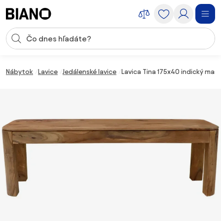
Preskočiť navigáciu, prejsť na obsah
Vstup pre vyhľadávanie
Preskočiť obsah, prejsť na pätu
Nábytok
Lavice
Jedálenské lavice
Lavica Tina 175x40 indický masí