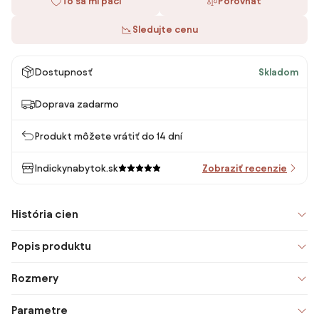
To sa mi páči
Porovnať
Sledujte cenu
Dostupnosť
Skladom
Doprava zadarmo
Produkt môžete vrátiť do 14 dní
Indickynabytok.sk
Zobraziť recenzie
História cien
Popis produktu
Rozmery
Parametre