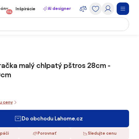
póny
AI designer
Inšpirácie
114
račka malý chlpatý pštros 28cm -
0cm
iu ceny
Do obchodu Lahome.cz
 páči
Porovnať
Sledujte cenu