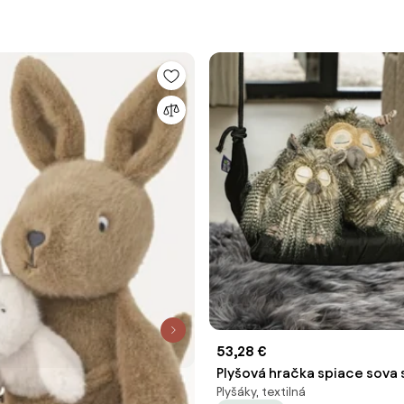
53,28 €
Plyšová hračka spiace sova s 
Plyšáky, textilná
chlpmi - 33cmm