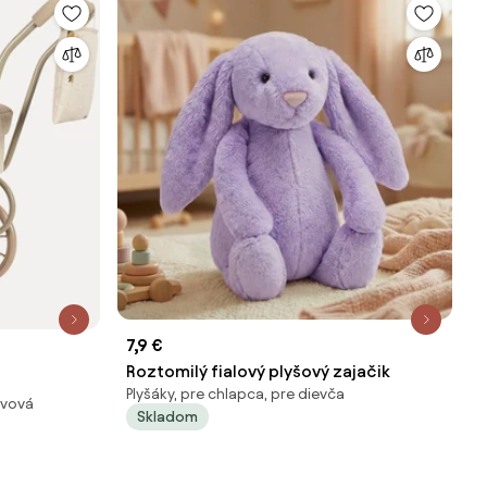
7,9 €
Roztomilý fialový plyšový zajačik
Plyšáky, pre chlapca, pre dievča
ovová
Skladom