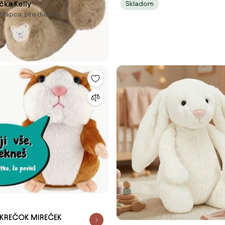
čka Kelly
Skladom
chlapca, pre dievča
ŠKREČOK MIREČEK