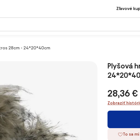
Zľavové ku
štros 28cm - 24*20*40cm
Plyšová h
24*20*4
28,36 €
Zobraziť histór
To sa mi