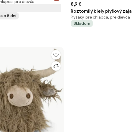
chlapca, pre dievča
8,9 €
Roztomilý biely plyšový zaja
e o 5 dní
Plyšáky, pre chlapca, pre dievča
Skladom