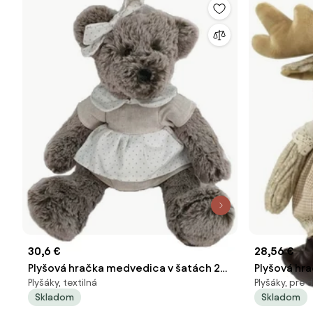
30,6 €
28,56 €
Plyšová hračka medvedica v šatách 25
Plyšová hr
Plyšáky, textilná
Plyšáky, pre d
cm - 37 * 20cm
Venda - 17 
Skladom
Skladom