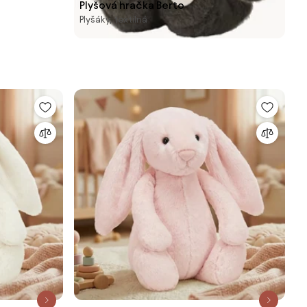
Plyšová hračka Berto
Plyšáky, textilná