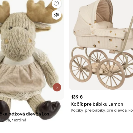
139 €
Kočík pre bábiku Lemon
Kočíky pre bábiky, pre dievča, k
ačka béžová dievča Los
ievča, textilná
* 14 * 36cm