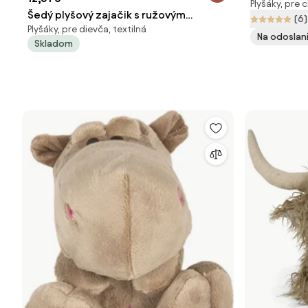
Plyšáky, pre 
Šedý plyšový zajačik s ružovým
(6)
Plyšáky, pre dievča, textilná
srdiečkom - 14*15*20 cm
Na odoslani
Skladom