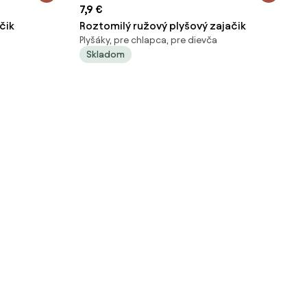
7,9 €
čik
Roztomilý ružový plyšový zajačik
Plyšáky, pre chlapca, pre dievča
Skladom