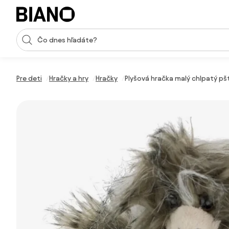
Preskočiť navigáciu, prejsť na obsah
Vstup pre vyhľadávanie
Preskočiť obsah, prejsť na pätu
Pre deti
Hračky a hry
Hračky
Plyšová hračka malý chlpatý p