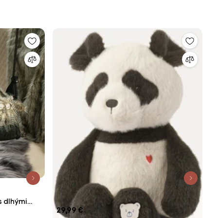
​​dlhými
29,99 €