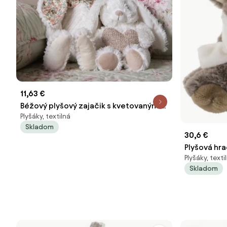
11,63 €
Béžový plyšový zajačik s kvetovanými
Plyšáky, textilná
uškami - 15*20*24 cm
Skladom
30,6 €
Plyšová hr
Plyšáky, texti
24 * 24 * 2
Skladom