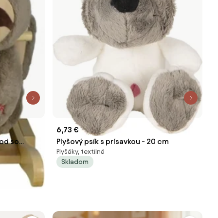
6,73 €
od so
Plyšový psík s prísavkou - 20 cm
Plyšáky, textilná
Skladom