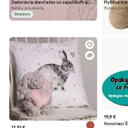
Dekorácia dievčatko so zajačikom a
Plyšová hra
Bábiky, pre dievča
Plyšáky, pre 
kačičkou - 10*6*15 cm
Skladom
19,9 €
Hovoriaci 
12,51 €