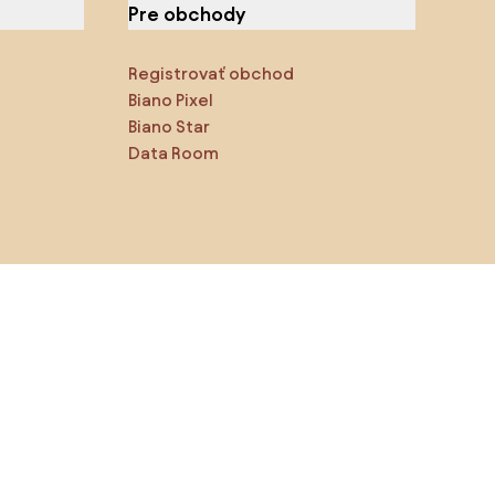
Pre obchody
Registrovať obchod
Biano Pixel
Biano Star
Data Room
Sledujte nás na sociálnych
sieťach