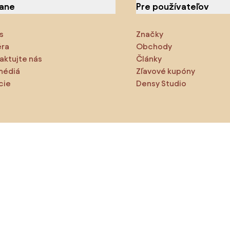
iane
Pre používateľov
s
Značky
éra
Obchody
aktujte nás
Články
médiá
Zľavové kupóny
cie
Densy Studio
ite preskúmajte
odukty
Inšpirácie
AI designer