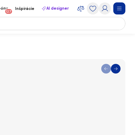
póny
AI designer
Inšpirácie
127