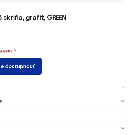
 skriňa, grafit, GREEN
iu ceny
te dostupnosť
u