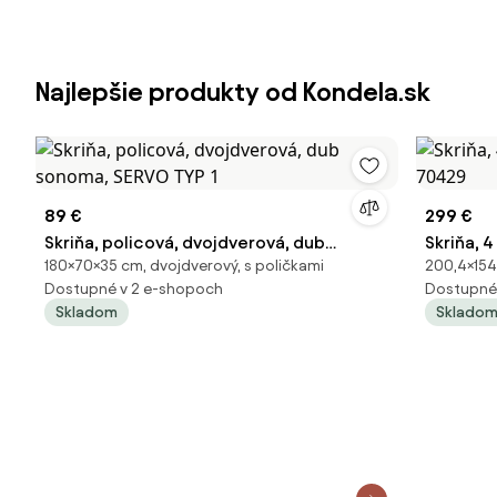
Najlepšie produkty od Kondela.sk
89 €
299 €
Skriňa, policová, dvojdverová, dub
Skriňa, 
180×70×35 cm, dvojdverový, s poličkami
200,4×154
sonoma, SERVO TYP 1
70429
Dostupné v 2 e-shopoch
Dostupné 
Skladom
Sklado