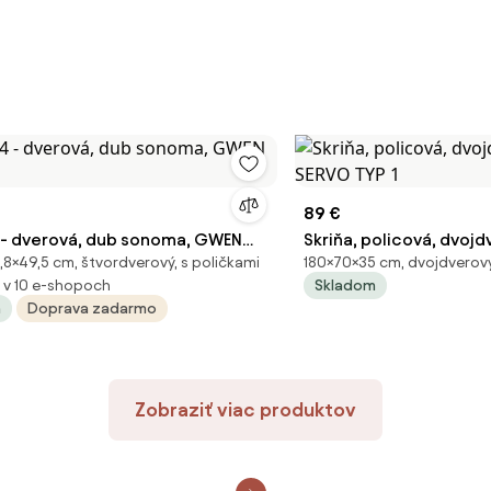
89 €
4 - dverová, dub sonoma, GWEN
Skriňa, policová, dvojd
,8×49,5 cm, štvordverový, s poličkami
180×70×35 cm, dvojdverový
SERVO TYP 1
v 10 e-shopoch
Skladom
m
Doprava zadarmo
Zobraziť viac produktov