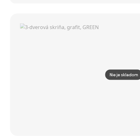
dvojdverová,
II
vešiakom a
biela, SERVO
botníkom,
TYP 1
sedák - laty,
dĺžka 1500 mm,
modrá
Nie je skladom