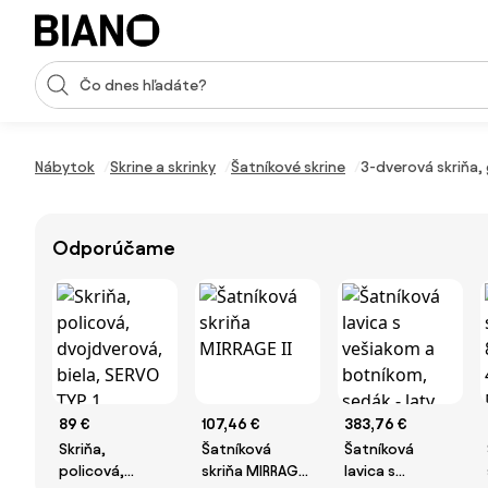
Preskočiť navigáciu, prejsť na obsah
Vstup pre vyhľadávanie
Preskočiť obsah, prejsť na pätu
Nábytok
Skrine a skrinky
Šatníkové skrine
3-dverová skriňa, 
Odporúčame
89 €
107,46 €
383,76 €
Skriňa,
Šatníková
Šatníková
policová,
skriňa MIRRAGE
lavica s