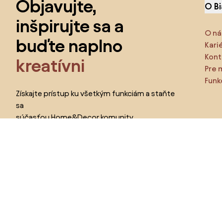
Objavujte,
O B
inšpirujte sa a
O ná
buďte naplno
Kari
Kont
kreatívni
Pre 
Funk
Získajte prístup ku všetkým funkciám a staňte
sa
súčasťou Home&Decor komunity.
Urč
Pr
Chcem všetky funkcie!