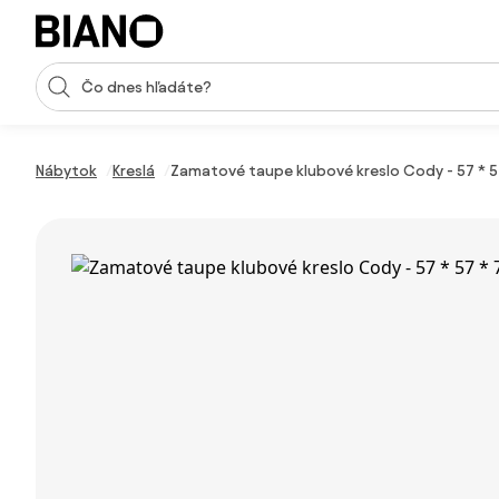
Preskočiť navigáciu, prejsť na obsah
Vstup pre vyhľadávanie
Preskočiť obsah, prejsť na pätu
Nábytok
Kreslá
Zamatové taupe klubové kreslo Cody - 57 * 5