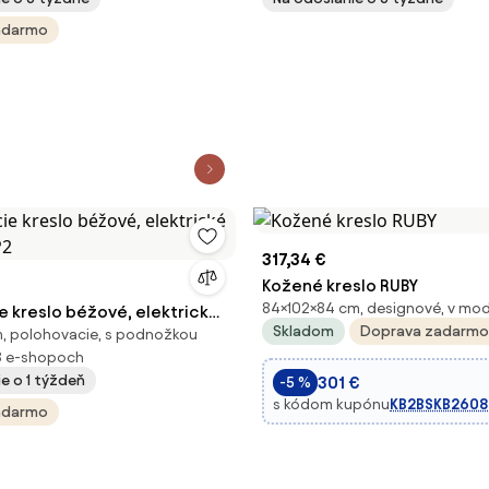
adarmo
317,34 €
Kožené kreslo RUBY
84×102×84 cm, designové, v mo
e kreslo béžové, elektrické
Skladom
Doprava zadarmo
, polohovacie, s podnožkou
P2
8 e-shopoch
e o 1 týždeň
301 €
-5 %
s kódom kupónu
KB2BSKB2608
adarmo