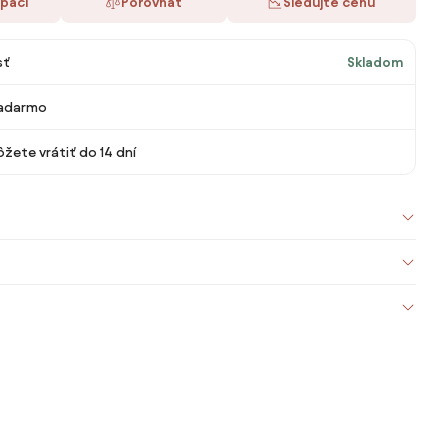
 páči
Porovnať
Sledujte cenu
sť
Skladom
adarmo
žete vrátiť do 14 dní