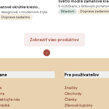
Světlo modré zamatové kresielko
S nožičkami, s látkovým poťah
atové okrúhle kreslo
Firenze light blue
Skladom
Doprava zadarmo
 designové, v modernom štýle
ir Jammy Green -
Doprava zadarmo
m
Zobraziť viac produktov
iane
Pre používateľov
s
Značky
éra
Obchody
aktujte nás
Články
médiá
Zľavové kupóny