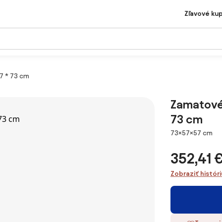
Zľavové ku
7 * 73 cm
Zamatové 
73 cm
Rozmery
73×57×57 cm
352,41 
Zobraziť histór