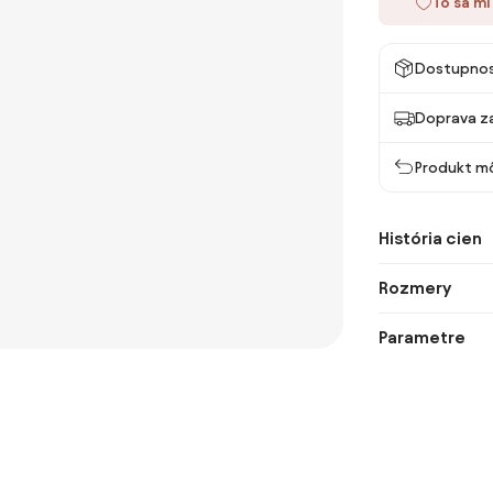
To sa mi
Dostupno
Doprava z
Produkt mô
História cien
Rozmery
Parametre