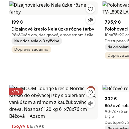
199 €
795,9 €
Dizajnové kreslo Nela úzke rôzne farby
Polohovaci
98×60×66 cm, designové, v modernom štýle
106×75×90 cm
TV-L8902 L
Na odoslanie o 3 týždne
Dostupné v 
Na odoslani
Doprava zadarmo
Doprava z
-7 %
302 €
Béžové rel
90×76×75 cm
štýle
Dostupné v 
156,99 €
167,99 €
Na odoslan