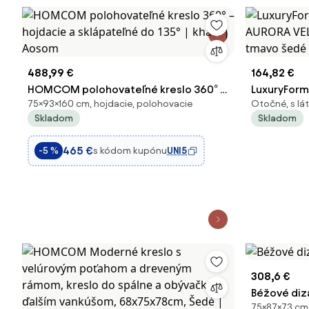
488,99 €
164,82 €
HOMCOM polohovateľné kreslo 360° –
LuxuryForm
75×93×160 cm, hojdacie, polohovacie
Otočné, s l
hojdacie a sklápateľné do 135° | khaki |
AURORA VEL
Skladom
Skladom
Aosom
tmavo šed
465 €
s kódom kupónu
UNI5
-5 %
308,6 €
Béžové diz
75×87×73 cm,