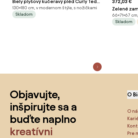
Biely plyšový kučeravý pléd Curly Teddy
372,03 €
130×180 cm, v modernom štýle, s nožičkami
White Off - 130*180cm
Zelené zam
Skladom
66×71×67 cm,
Lounge cha
Skladom
71*67*66c
Preskočiť pätu, prejsť na začiatok stránky
Objavujte,
O B
inšpirujte sa a
O ná
buďte naplno
Kari
Kont
kreatívni
Pre 