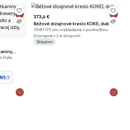
373,4 €
Béžové dizajnové kreslo KOKEI, dub
75×87×73 cm, rozkladacie, s podnožkou
Dostupné v 2 e-shopoch
Skladom
aniny,
m štýle
 drevenými
dlo a
vacej izby,
NI5