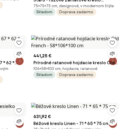
75×75×75 cm, designové, v modernom štýle
Vertizia - 75 * 75 * 75cm
Skladom
Doprava zadarmo
441,25 €
 * 62 *
Prírodné ratanové hojdacie kreslo Old
kovým
106×58×100 cm, hojdacie, ratanové
French - 58*106*100 cm
Skladom
Doprava zadarmo
631,92 €
Béžové kreslo Linen - 71 * 65 * 75 cm