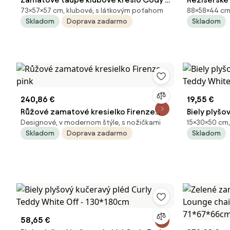
73×57×57 cm, klubové, s látkovým poťahom
88×58×44 cm,
57 * 57 * 73 cm
44*58*88 
Skladom
Doprava zadarmo
Skladom
240,86 €
19,55 €
Růžové zamatové kresielko Firenze
Biely plyšo
Designové, v modernom štýle, s nožičkami
15×30×50 cm,
pink
Teddy Whit
Skladom
Doprava zadarmo
Skladom
58,65 €