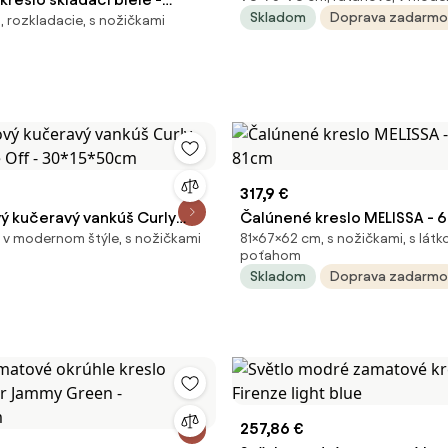
Skladom
Doprava zadarmo
 rozkladacie, s nožičkami
cm
317,9 €
vý kučeravý vankúš Curly
Čalúnené kreslo MELISSA - 67
 v modernom štýle, s nožičkami
81×67×62 cm, s nožičkami, s lát
e Off - 30*15*50cm
81cm
poťahom
Skladom
Doprava zadarmo
257,86 €