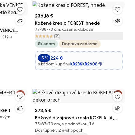
236,16 €
Kožené kreslo FOREST, hnedé
77×88×73 cm, kožené, klubové
 VENICE
(2)
 štýle
etlo šedá
Skladom
Doprava zadarmo
224 €
-5 %
s kódom kupónu
KB2BSKB2608
BER 1
373,4 €
tkovým
Béžové dizajnové kreslo KOKEI ALIA,
75×87×73 cm, s podnožkou, TV
dekor orech
Dostupné v 2 e-shopoch