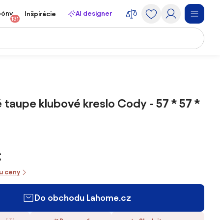
póny
AI designer
Inšpirácie
131
taupe klubové kreslo Cody - 57 * 57 *
€
iu ceny
Do obchodu Lahome.cz