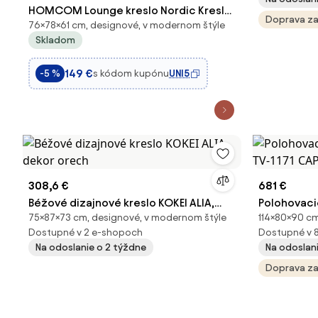
HOMCOM Lounge kreslo Nordic Kreslo
Doprava z
76×78×61 cm, designové, v modernom štýle
do obývacej izby s opierkami rúk,
Skladom
vankúšom a rámom z kaučukového
dreva, Nosnosť 120 kg 61x78x76 cm
149 €
s kódom kupónu
UNI5
-5 %
Béžová | Aosom
308,6 €
681 €
Béžové dizajnové kreslo KOKEI ALIA,
Polohovaci
75×87×73 cm, designové, v modernom štýle
114×80×90 cm
dekor orech
TV-1171 CA
Dostupné v 2 e-shopoch
Dostupné v 
Na odoslanie o 2 týždne
Na odoslani
Doprava z