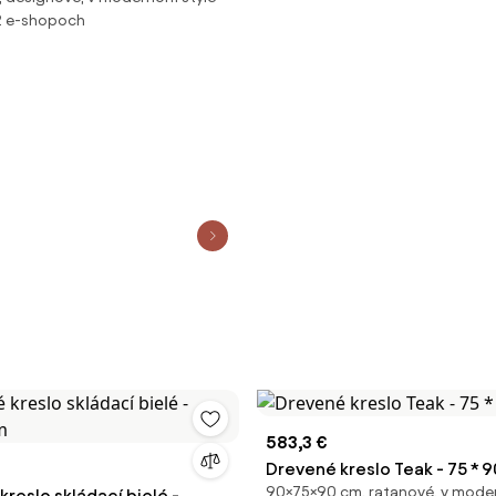
2 e-shopoch
583,3 €
Drevené kreslo Teak - 75 * 
90×75×90 cm, ratanové, v mode
kreslo skládací bielé -