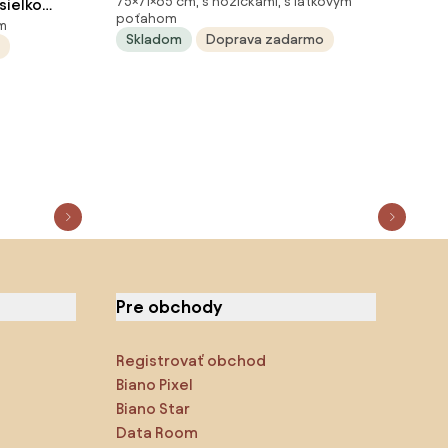
75×71×65 cm, s nožičkami, s látkovým
poťahom
om
Skladom
Doprava zadarmo
Pre obchody
Registrovať obchod
Biano Pixel
Biano Star
Data Room