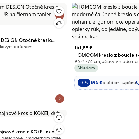
 DESIGN Otočné kreslo
átkovým poťahom
UR na čiernom tanieri -
161,99 €
é
HOMCOM kreslo z boucle tk
96×71×74 cm, ušiaky, v moderno
moderné čalúnené kreslo s
Skladom
nohami, ergonomické opera
opierky rúk, do jedálne, obý
154 €
s kódom kupónu
U
-5 %
spálne, kan
ajnové kreslo KOKEI, dub
 designové, v modernom štýle