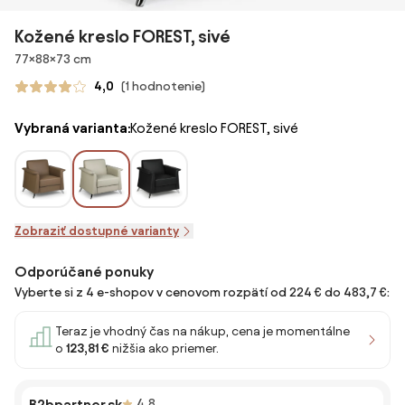
Kožené kreslo FOREST, sivé
Rozmery
77×88×73 cm
4,0
(1 hodnotenie)
Vybraná varianta:
Kožené kreslo FOREST, sivé
Zobraziť dostupné varianty
Odporúčané ponuky
Vyberte si z 4 e-shopov v cenovom rozpätí od 224 € do 483,7 €:
Teraz je vhodný čas na nákup, cena je momentálne
o
123,81 €
nižšia ako priemer.
B2bpartner.sk
4,8