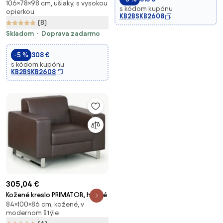
106×78×98 cm, ušiaky, s vysokou
s kódom kupónu
opierkou
KB2BSKB2608
(8)
Skladom
Doprava zadarmo
-5 %
308 €
s kódom kupónu
KB2BSKB2608
305,04 €
Kožené kreslo PRIMATOR, hnedé
84×100×86 cm, kožené, v
modernom štýle