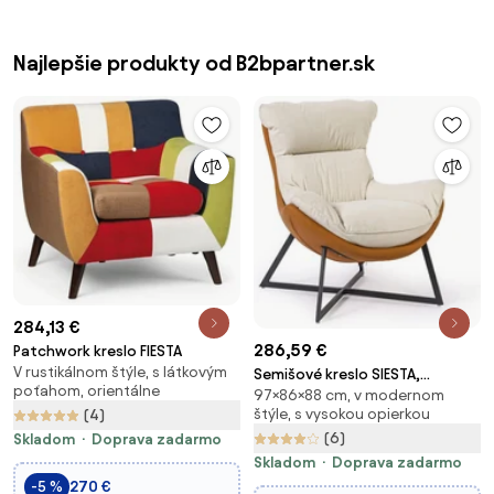
Najlepšie produkty od B2bpartner.sk
284,13 €
286,59 €
Patchwork kreslo FIESTA
V rustikálnom štýle, s látkovým
Semišové kreslo SIESTA,
poťahom, orientálne
97×86×88 cm, v modernom
hnedá/biela
štýle, s vysokou opierkou
(4)
(6)
Skladom
Doprava zadarmo
Skladom
Doprava zadarmo
-5 %
270 €