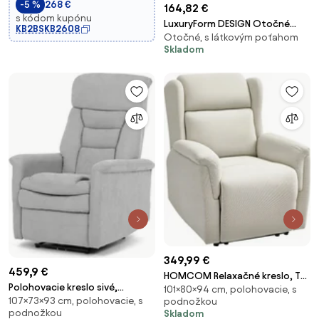
-5 %
268 €
164,82 €
s kódom kupónu
LuxuryForm DESIGN Otočné
KB2BSKB2608
Otočné, s látkovým poťahom
kreslo AURORA VELUR na
Skladom
striebornom tanieri - latte
349,99 €
459,9 €
HOMCOM Relaxačné kreslo, TV
Polohovacie kreslo sivé,
101×80×94 cm, polohovacie, s
kreslo s polohovaním, TV kreslo
107×73×93 cm, polohovacie, s
elektrické TV-925 SIL2
podnožkou
s jadrom z taštičkových pružín,
podnožkou
Skladom
čalúnené polohovateľné kreslo,