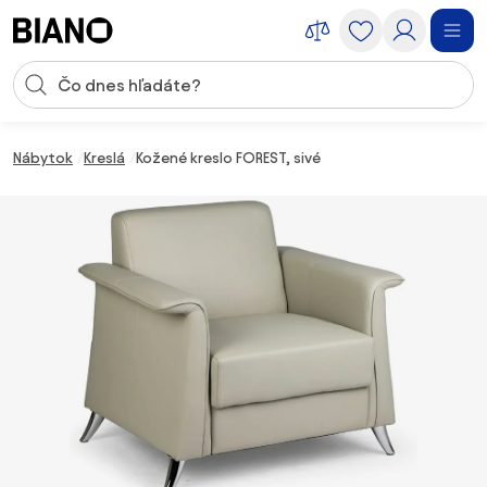
Preskočiť navigáciu, prejsť na obsah
Vstup pre vyhľadávanie
Preskočiť obsah, prejsť na pätu
Nábytok
Kreslá
Kožené kreslo FOREST, sivé