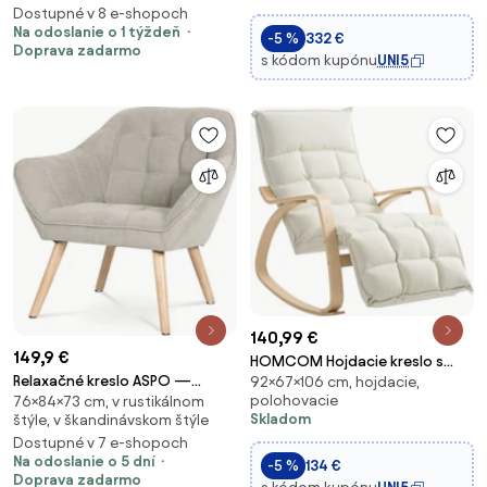
Dostupné v 8 e-shopoch
relaxačné kreslo s nosnosťo
Na odoslanie o 1 týždeň
-5 %
332 €
Doprava zadarmo
s kódom kupónu
UNI5
140,99 €
149,9 €
HOMCOM Hojdacie kreslo s
Relaxačné kreslo ASPO —
92×67×106 cm, hojdacie,
opierkou na chrbát,
polohovacie
76×84×73 cm, v rustikálnom
masív, látka, sivohnedá
nastaviteľný opierka nôh,
Skladom
štýle, v škandinávskom štýle
čalúnené kreslo s vzhľadom
Dostupné v 7 e-shopoch
ľanu, hojdacie kreslo, čítacie
Na odoslanie o 5 dní
-5 %
134 €
kreslo do obývačky, s
Doprava zadarmo