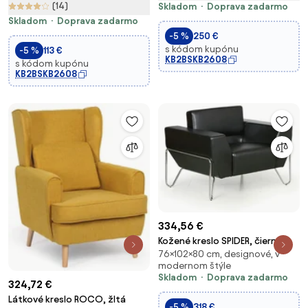
(14)
Skladom
Doprava zadarmo
Skladom
Doprava zadarmo
-5 %
250 €
s kódom kupónu
-5 %
113 €
KB2BSKB2608
s kódom kupónu
KB2BSKB2608
334,56 €
Kožené kreslo SPIDER, čierna
76×102×80 cm, designové, v
modernom štýle
Skladom
Doprava zadarmo
324,72 €
Látkové kreslo ROCO, žltá
-5 %
318 €