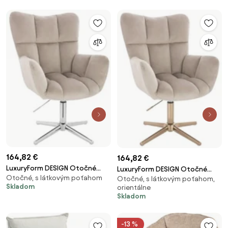
164,82 €
164,82 €
LuxuryForm DESIGN Otočné
LuxuryForm DESIGN Otočné
Otočné, s látkovým poťahom
kreslo AURORA VELUR na
Otočné, s látkovým poťahom,
kreslo AURORA VELUR na zlatom
Skladom
orientálne
striebornom kríži - latte
kríži - latte
Skladom
-13 %