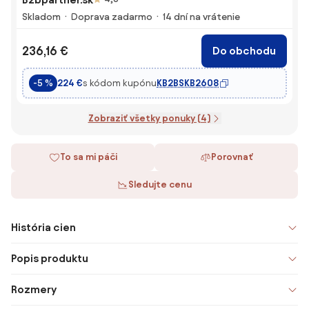
Skladom
Doprava zadarmo
14 dní na vrátenie
236,16 €
Do obchodu
s kódom kupónu
KB2BSKB2608
-5 %
224 €
Zobraziť všetky ponuky (4)
To sa mi páči
Porovnať
Sledujte cenu
História cien
Popis produktu
Rozmery