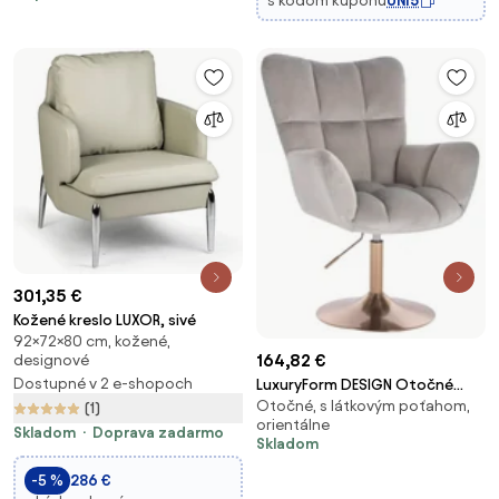
s kódom kupónu
UNI5
301,35 €
Kožené kreslo LUXOR, sivé
92×72×80 cm, kožené,
164,82 €
designové
Dostupné v 2 e-shopoch
LuxuryForm DESIGN Otočné
Otočné, s látkovým poťahom,
kreslo AURORA VELUR na zlatom
(1)
orientálne
tanieri - svetlo šedé
Skladom
Doprava zadarmo
Skladom
-5 %
286 €