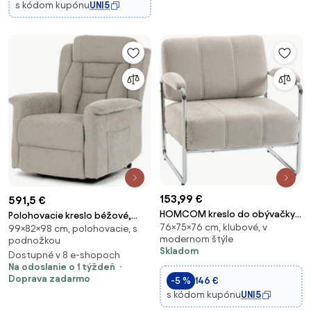
s kódom kupónu
UNI5
153,99 €
591,5 €
HOMCOM kreslo do obývačky s
Polohovacie kreslo béžové,
76×75×76 cm, klubové, v
hrubým polstrovaním, široké
99×82×98 cm, polohovacie, s
elektrické TV-7072 LAN2
modernom štýle
podnožkou
sedadlo, dvojité prešívanie —
Skladom
Dostupné v 8 e-shopoch
mäkký chenille, jednoduchá
Na odoslanie o 1 týždeň
montáž, oceľový rám —
Doprava zadarmo
-5 %
146 €
béžové | Aosom
s kódom kupónu
UNI5