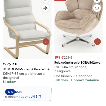
199 €
229 €
Relaxačné kreslo TORA Béžová
129,99 €
81×80×84 cm, otočné,
HOMCOM Moderné Relaxačné
designové
105×67×83 cm, polohovacie,
Kreslo do Spálne s Zakrivenými
Dostupné v 7 e-shopoch
designové
Rukoväťami, Vankúšmi,
Skladom
Doprava zadarmo
Skladom
Zamatové Relaxačné Kreslo - 67
x 83 x 105 cm, Krémová | Aosom
-5 %
123 €
s kódom kupónu
UNI5