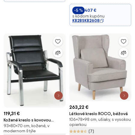
-5 %
407 €
s kódom kupónu
KB2BSKB2608
263,22 €
119,31 €
Látkové kreslo ROCO, béžová
106×78×98 cm, ušiaky, s vysokou
Kožené kreslo s kovovou
opierkou
93×80×70 cm, kožené, v
konštrukciou SOLID II, čierne
modernom štýle
(7)