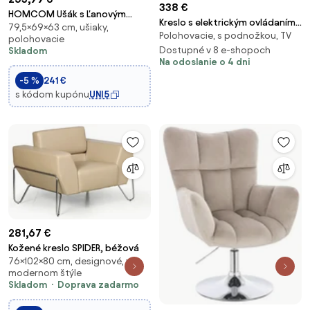
338 €
HOMCOM Ušák s Ľanovým
Kreslo s elektrickým ovládaním
79,5×69×63 cm, ušiaky,
Vzhľadom, S Podrúčkami,
Polohovacie, s podnožkou, TV
+ USB konektorom, HARMO GREY
polohovacie
Polstrovaný Relaxačný Kreslo s
Dostupné v 8 e-shopoch
Skladom
Drevenými Nohami, pre
Na odoslanie o 4 dni
Obývačku a Spálňu, Krémovo
-5 %
241 €
Biela | Aosom
s kódom kupónu
UNI5
281,67 €
Kožené kreslo SPIDER, béžová
76×102×80 cm, designové, v
modernom štýle
Skladom
Doprava zadarmo