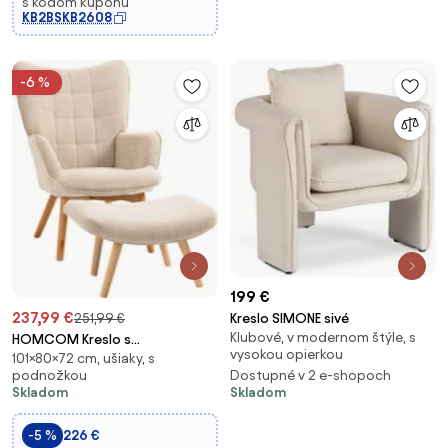
s kódom kupónu
KB2BSKB2608
-6 %
199 €
237,99 €
251,99 €
Kreslo SIMONE sivé
Klubové, v modernom štýle, s
HOMCOM Kreslo s
vysokou opierkou
101×80×72 cm, ušiaky, s
Ottománom, Kreslo s Vysokým
podnožkou
Dostupné v 2 e-shopoch
Operadlom, Drevené Nohy,
Skladom
Skladom
Lounge Kreslo s Prešívaným
Dizajnom, Velvet vzhľad, pre
-5 %
226 €
Obývaciu Izbu, Béžová | A