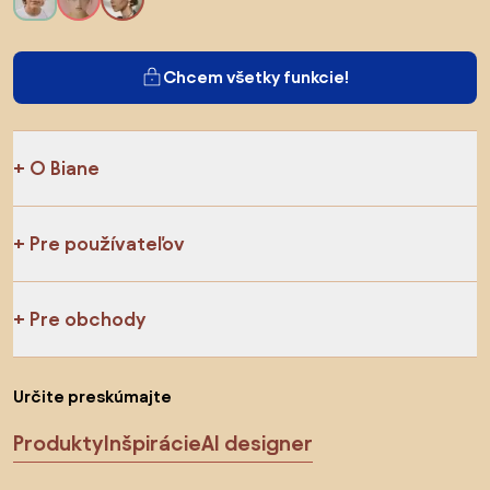
Chcem všetky funkcie!
O Biane
Pre používateľov
Pre obchody
Určite preskúmajte
Produkty
Inšpirácie
AI designer