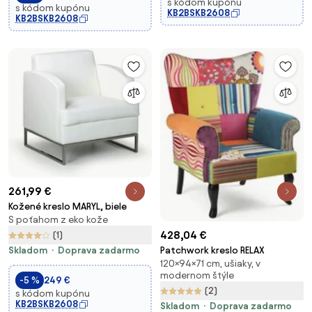
s kódom kupónu
s kódom kupónu
KB2BSKB2608
KB2BSKB2608
261,99 €
Kožené kreslo MARYL, biele
S poťahom z eko kože
428,04 €
(1)
Skladom
Doprava zadarmo
Patchwork kreslo RELAX
120×94×71 cm, ušiaky, v
modernom štýle
-5 %
249 €
(2)
s kódom kupónu
KB2BSKB2608
Skladom
Doprava zadarmo