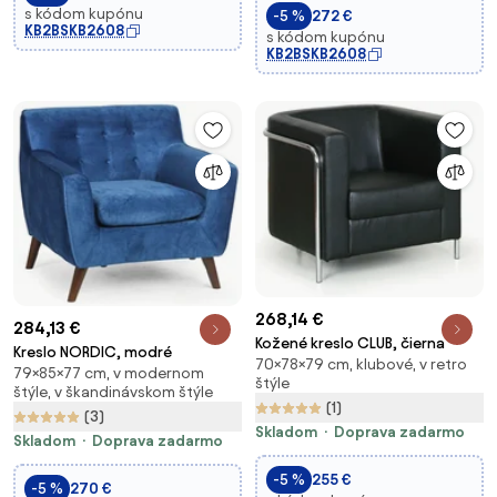
s kódom kupónu
-5 %
272 €
KB2BSKB2608
s kódom kupónu
KB2BSKB2608
268,14 €
284,13 €
Kožené kreslo CLUB, čierna
Kreslo NORDIC, modré
70×78×79 cm, klubové, v retro
79×85×77 cm, v modernom
štýle
štýle, v škandinávskom štýle
(1)
(3)
Skladom
Doprava zadarmo
Skladom
Doprava zadarmo
-5 %
255 €
-5 %
270 €