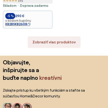
(6)
Skladom
Doprava zadarmo
-5 %
290 €
s kódom kupónu
KB2BSKB2608
Zobraziť viac produktov
Preskočiť pätu, prejsť na začiatok stránky
Objavujte,
inšpirujte sa a
buďte naplno
kreatívni
Získajte prístup ku všetkým funkciám a staňte sa
súčasťou Home&Decor komunity.