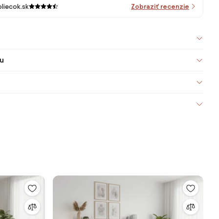
liecok.sk
Zobraziť recenzie
u