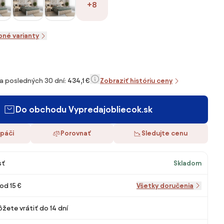
+8
pné varianty
za posledných 30 dní:
434,1 €
Zobraziť históriu ceny
Do obchodu Vypredajobliecok.sk
 páči
Porovnať
Sledujte cenu
sť
Skladom
od 15 €
Všetky doručenia
žete vrátiť do 14 dní