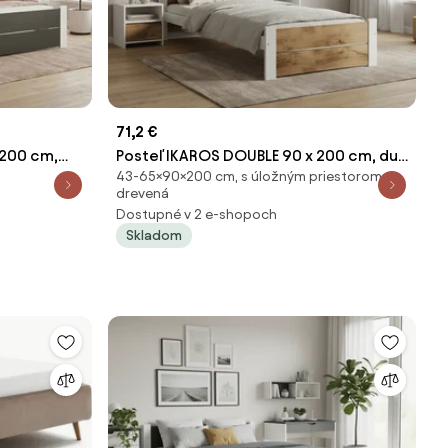
71,2 €
 200 cm,
Posteľ IKAROS DOUBLE 90 x 200 cm, dub
43-65×90×200 cm, s úložným priestorom,
tu, Matrac:
artisan/biela Rošt: Bez roštu, Matrac:
drevená
Bez matraca
Dostupné v 2 e-shopoch
Skladom