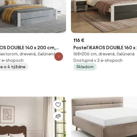
116 €
ROS DOUBLE 140 x 200 cm,
Posteľ IKAROS DOUBLE 160 x
iestorom, drevená, čalúnená
168×206 cm, drevená, čalúnená
 Rošt: Bez roštu, Matrac:
antracit/biela Rošt: Bez roš
2 e-shopoch
Dostupné v 2 e-shopoch
ca
Bez matraca
ie o 4 týždne
Skladom