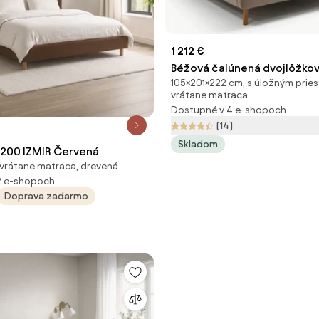
1 212 €
Béžová čalúnená dvojlôžkov
105×201×222 cm, s úložným prie
úložným priestorom s rošt
vrátane matraca
cm Lotte – Meise Möbel
Dostupné v 4 e-shopoch
(14)
Skladom
x200 IZMIR Červená
vrátane matraca, drevená
2 e-shopoch
Doprava zadarmo