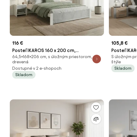
116 €
105,8 €
Posteľ IKAROS 160 x 200 cm,
Posteľ IKA
64,5×168×206 cm, s úložným priestorom,
S úložným pr
betón/biela Rošt: Bez roštu, Matrac:
sonoma/sivá
drevená
štýle
Bez matraca
Bez matra
Dostupné v 2 e-shopoch
Skladom
Skladom