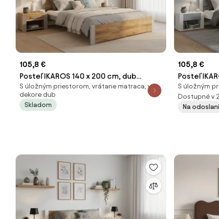
105,8 €
105,8 €
Posteľ IKAROS 140 x 200 cm, dub
Posteľ IKA
S úložným priestorom, vrátane matraca, v
S úložným pr
artisan/sivá Rošt: Bez roštu, Matrac:
betón/biela
dekore dub
Dostupné v 
Bez matraca
Bez matra
Skladom
Na odoslan