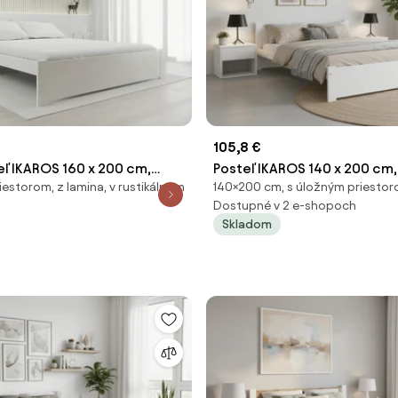
105,8 €
eľ IKAROS 160 x 200 cm,
Posteľ IKAROS 140 x 200 cm, 
iestorom, z lamina, v rustikálnom
140×200 cm, s úložným priestor
sť
Bez roštu, Matrac: Bez mat
Dostupné v 2 e-shopoch
Skladom