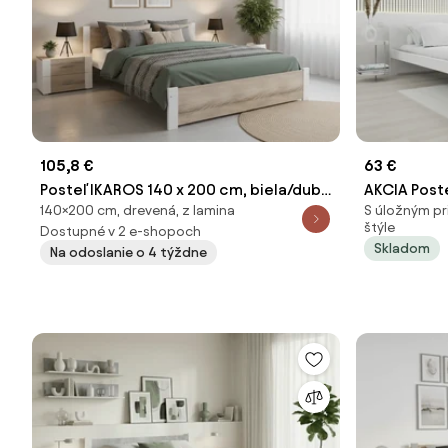
105,8 €
63 €
Posteľ IKAROS 140 x 200 cm, biela/dub
AKCIA Post
140×200 cm, drevená, z lamina
S úložným pr
sonoma Rošt: Bez roštu, Matrac: Bez
biela II. ako
štýle
Dostupné v 2 e-shopoch
matraca
Skladom
Na odoslanie o 4 týždne