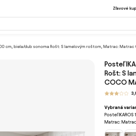
Zľavové ku
 200 cm, biela/dub sonoma Rošt: S lamelovým roštom, Matrac: Matr
Posteľ IK
Rošt: S l
COCO MA
3,
Vybraná varia
Posteľ IKAROS 
Matrac: Matr