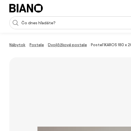
Preskočiť navigáciu, prejsť na obsah
Vstup pre vyhľadávanie
Preskočiť obsah, prejsť na pätu
Nábytok
Postele
Dvojlôžkové postele
Posteľ IKAROS 180 x