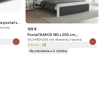
á posteľ s
storom,
om 180x200
125 €
Posteľ IKAROS 180 x 200 cm,
64,5×180×206 cm, drevená, z lamina
antracitová/biela Rošt: Bez roštu,
(1)
Matrac: Bez matraca
Na odoslanie o 4 týždne