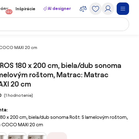
póny
AI designer
Inšpirácie
132
ac COCO MAXI 20 cm
AROS 180 x 200 cm, biela/dub sonoma
amelovým roštom, Matrac: Matrac
XI 20 cm
0
(1 hodnotenie)
nta:
180 x 200 cm, biela/dub sonoma Rošt: S lamelovým roštom,
ac COCO MAXI 20 cm