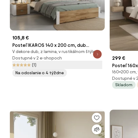
105,8 €
Posteľ IKAROS 140 x 200 cm, dub
V dekore dub, z lamina, v rustikálnom štýle
artisan/biela Rošt: Bez roštu, Matrac:
299 €
Dostupné v 2 e-shopoch
Bez matraca
(1)
Posteľ 160
160×200 cm, 
Na odoslanie o 4 týždne
Dostupné v 
Skladom