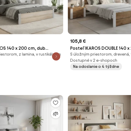
105,8 €
ROS 140 x 200 cm, dub
Posteľ IKAROS DOUBLE 140 x
iestorom, z lamina, v rustikálnom
S úložným priestorom, drevená,
 Rošt: Bez roštu, Matrac:
dub artisan/biela Rošt: Bez 
Dostupné v 2 e-shopoch
ca
Matrac: Bez matraca
Na odoslanie o 4 týždne