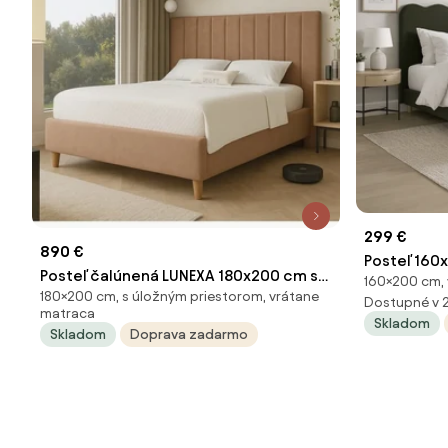
299 €
890 €
Posteľ 160
Posteľ čalúnená LUNEXA 180x200 cm s
160×200 cm, 
180×200 cm, s úložným priestorom, vrátane
úložným priestorom
Dostupné v 
matraca
Skladom
Skladom
Doprava zadarmo