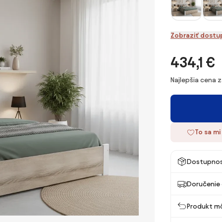
Zobraziť dostu
434,1 €
Najlepšia cena 
To sa mi
Dostupno
Doručenie 
Produkt mô