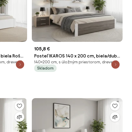
105,8 €
biela Rošt:
Posteľ IKAROS 140 x 200 cm, biela/dub
om, drevená
140×200 cm, s úložným priestorom, drevená
raca
hľuzovka Rošt: Bez roštu, Matrac: Bez
Skladom
matraca