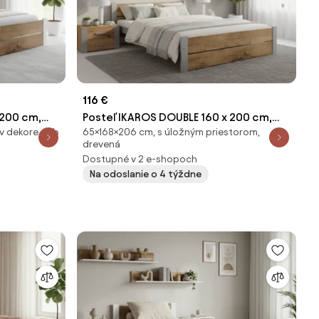
116 €
 200 cm,
Posteľ IKAROS DOUBLE 160 x 200 cm,
 v dekore dub
65×168×206 cm, s úložným priestorom,
roštu,
dub artisan/sivá Rošt: Bez roštu,
drevená
Matrac: Bez matraca
Dostupné v 2 e-shopoch
Na odoslanie o 4 týždne