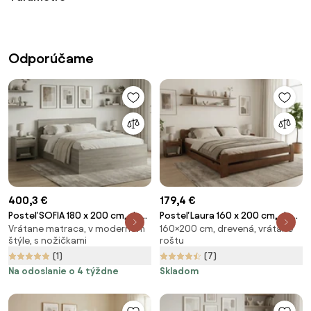
Odporúčame
400,3 €
179,4 €
Posteľ SOFIA 180 x 200 cm, dub
Posteľ Laura 160 x 200 cm, dub
Vrátane matraca, v modernom
160×200 cm, drevená, vrátane
hľuzovka Rošt: S latkovým
Rošt: S latkovým roštom,
štýle, s nožičkami
roštu
roštom, Matrac: Matrac
Matrac: Bez matraca
(1)
(7)
SOMMERA 18 cm
Na odoslanie o 4 týždne
Skladom