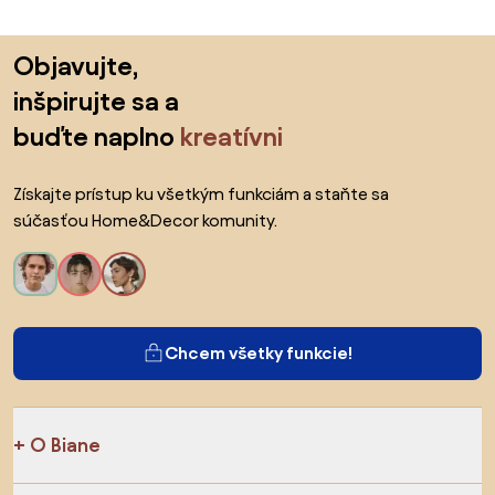
Preskočiť pätu, prejsť na začiatok stránky
Objavujte,
inšpirujte sa a
buďte naplno
kreatívni
Získajte prístup ku všetkým funkciám a staňte sa
súčasťou Home&Decor komunity.
Chcem všetky funkcie!
O Biane