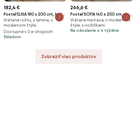
182,4 €
266,6 €
Posteľ ELISA 180 x 200 cm, biela
Posteľ SOFIA 140 x 200 cm, dub
Vrátane roštu, z lamina, v
Vrátane matraca, v modernom
Rošt: S lamelovým roštom,
hľuzovka Rošt: S lamelovým
modernom štýle
štýle, s nožičkami
Matrac: Bez matraca
roštom, Matrac: Matrac DELUXE
Na odoslanie o 4 týždne
Dostupné v 2 e-shopoch
10 cm
Skladom
Zobraziť viac produktov