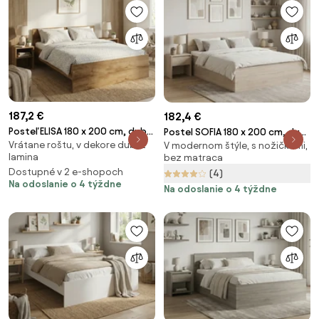
187,2 €
182,4 €
Posteľ ELISA 180 x 200 cm, dub
Postel SOFIA 180 x 200 cm, dub
Vrátane roštu, v dekore dub, z
artisan Rošt: S latkovým
V modernom štýle, s nožičkami,
sonoma Rošt: S lamelovým
lamina
bez matraca
roštom, Matrac: Bez matraca
roštom, Matrac: Bez matraca
Dostupné v 2 e-shopoch
(4)
Na odoslanie o 4 týždne
Na odoslanie o 4 týždne