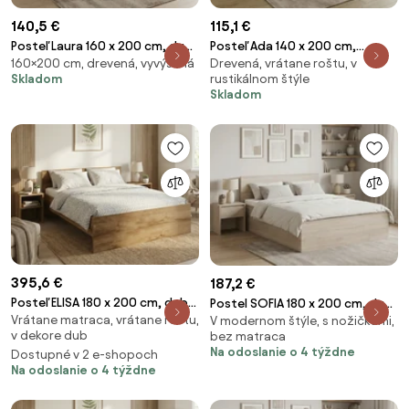
140,5 €
115,1 €
Posteľ Laura 160 x 200 cm, dub
Posteľ Ada 140 x 200 cm,
160×200 cm, drevená, vyvýšená
Drevená, vrátane roštu, v
Rošt: Bez roštu, Matrac: Bez
borovica Rošt: S lamelovým
Skladom
rustikálnom štýle
matraca
roštom, Matrac: Bez matraca
Skladom
395,6 €
187,2 €
Posteľ ELISA 180 x 200 cm, dub
Postel SOFIA 180 x 200 cm, dub
Vrátane matraca, vrátane roštu,
artisan Rošt: S lamelovým
V modernom štýle, s nožičkami,
sonoma Rošt: S latkovým
v dekore dub
bez matraca
roštom, Matrac: Matrac
roštom, Matrac: Bez matraca
Na odoslanie o 4 týždne
Dostupné v 2 e-shopoch
SOMMERA 18 cm
Na odoslanie o 4 týždne