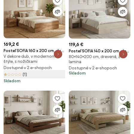
169,2 €
119,6 €
Posteľ SOFIA 160 x 200 cm, dub
Posteľ SOFIA 140 x 200 cm, dub
V dekore dub, v modernom
artisan Rošt: S lamelovým
80×140×200 cm, drevená, z
sonoma Rošt: Bez roštu,
štýle, s nožičkami
lamina
roštom, Matrac: Bez matraca
Matrac: Bez matraca
Dostupné v 2 e-shopoch
Dostupné v 2 e-shopoch
Skladom
(1)
Skladom