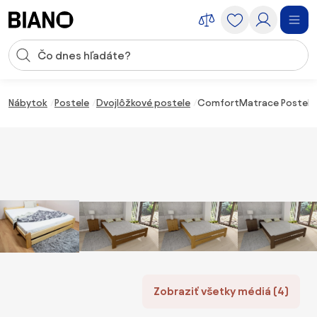
Preskočiť navigáciu, prejsť na obsah
Vstup pre vyhľadávanie
Preskočiť obsah, prejsť na pätu
Nábytok
Postele
Dvojlôžkové postele
ComfortMatrace Posteľ z 
Zobraziť všetky médiá (4)