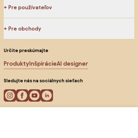
Pre používateľov
Pre obchody
Určite preskúmajte
Produkty
Inšpirácie
AI designer
Sledujte nás na sociálnych sieťach
176 €
Do obchodu
Cookies
Zásady ochrany osobných údajov
Podmienky používania
Vyberte krajinu