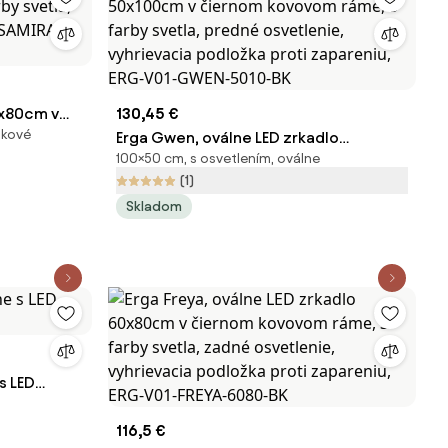
0x80cm v
130,45 €
ikové
by svetla,
Erga Gwen, oválne LED zrkadlo
100×50 cm, s osvetlením, oválne
1-SAMIRA-
50x100cm v čiernom kovovom ráme, 3
(1)
farby svetla, predné osvetlenie,
Skladom
vyhrievacia podložka proti zapareniu,
ERG-V01-GWEN-5010-BK
s LED
116,5 €