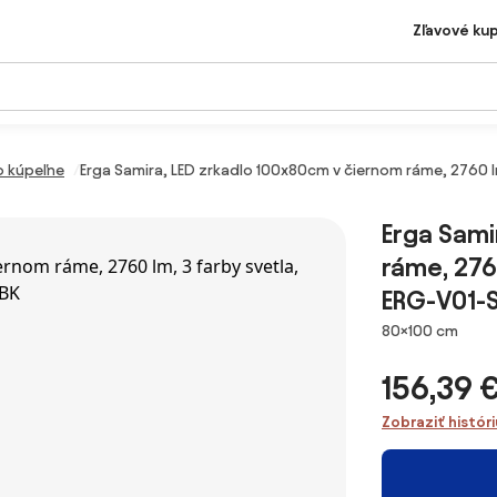
Zľavové ku
o kúpeľne
Erga Samira, LED zrkadlo 100x80cm v čiernom ráme, 2760 l
Erga Sami
ráme, 276
ERG-V01-
Rozmery
80×100 cm
156,39 
Zobraziť histór