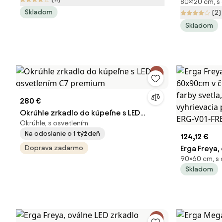
80×120 cm, s
kozmetický
Skladom
(2)
3105 lm, 6
Skladom
osvetlenie
280 €
Okrúhle zrkadlo do kúpeľne s LED
Okrúhle, s osvetlením
osvetlením C7 premium
Na odoslanie o 1 týždeň
124,12 €
Doprava zadarmo
Erga Freya,
90×60 cm, s 
60x90cm v 
Skladom
farby svetl
vyhrievacia
ERG-V01-F