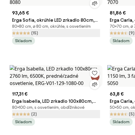
93,65 €
81,86 €
Erga Sofia, okrúhle LED zrkadlo 80cm,
Erga Carla,
80×80 cm, ⌀ 80 cm, okrúhle, s osvetlením
70×70 cm, ⌀ 
1840 lm, 3 farby svetla, ERG-V01-207-
1610 lm, 3 
(15)
(9)
8080
7070
Skladom
Skladom
117,31 €
63,8 €
Erga Isabella, LED zrkadlo 100x80cm,
Erga Carla,
80×100 cm, s osvetlením, obdĺžnikové
50×50 cm, ok
2760 lm, 6500K, predné/zadné
1150 lm, 3 
(2)
(5)
osvetlenie, ERG-V01-129-1080-00
5050
Skladom
Skladom