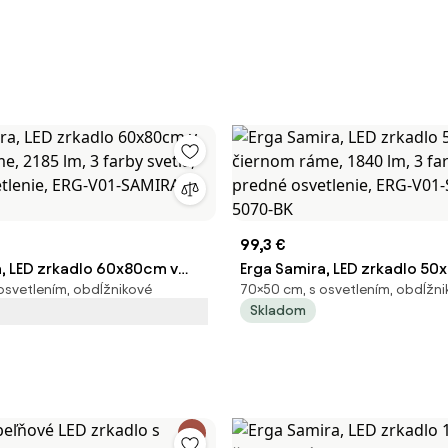
99,3 €
a, LED zrkadlo 60x80cm v
Erga Samira, LED zrkadlo 50
osvetlením, obdĺžnikové
70×50 cm, s osvetlením, obdĺžn
e, 2185 lm, 3 farby svetla,
čiernom ráme, 1840 lm, 3 far
Skladom
etlenie, ERG-V01-SAMIRA-
predné osvetlenie, ERG-V0
5070-BK