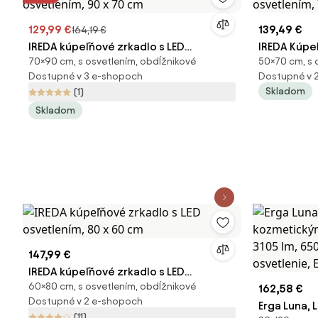
129,99 €
139,49 €
164,19 €
IREDA kúpeľňové zrkadlo s LED
IREDA Kúpeľ
70×90 cm, s osvetlením, obdĺžnikové
50×70 cm, s 
osvetlením, 90 x 70 cm
osvetlením
Dostupné v 3 e-shopoch
Dostupné v 
Skladom
(1)
Skladom
147,99 €
IREDA kúpeľňové zrkadlo s LED
60×80 cm, s osvetlením, obdĺžnikové
osvetlením, 80 x 60 cm
162,58 €
Dostupné v 2 e-shopoch
Erga Luna, 
(11)