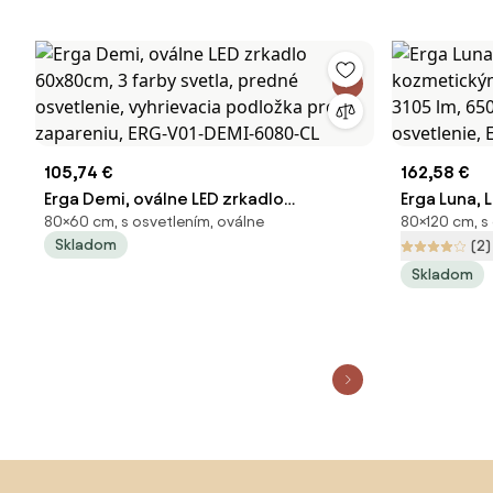
105,74 €
162,58 €
Erga Demi, oválne LED zrkadlo
Erga Luna, 
80×60 cm, s osvetlením, oválne
80×120 cm, s
60x80cm, 3 farby svetla, predné
kozmetický
Skladom
(2)
osvetlenie, vyhrievacia podložka proti
3105 lm, 6
Skladom
zapareniu, ERG-V01-DEMI-6080-CL
osvetlenie
Preskočiť pätu, prejsť na začiatok stránky