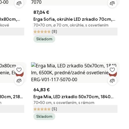
87,04 €
20x80cm,
Erga Sofia, okrúhle LED zrkadlo 70cm,
ikové
70×70 cm, ⌀ 70 cm, okrúhle, s osvetlením
dné
1610 lm, 3 farby svetla, ERG-V01-207-
(8)
80-00
7070
Skladom
64,83 €
x80cm, 2185
Erga Mia, LED zrkadlo 50x70cm, 1840
m
70×50 cm, s osvetlením, s rámom
, ERG-V01-
lm, 6500K, predné/zadné osvetlenie,
(5)
ERG-V01-117-5070-00
Skladom