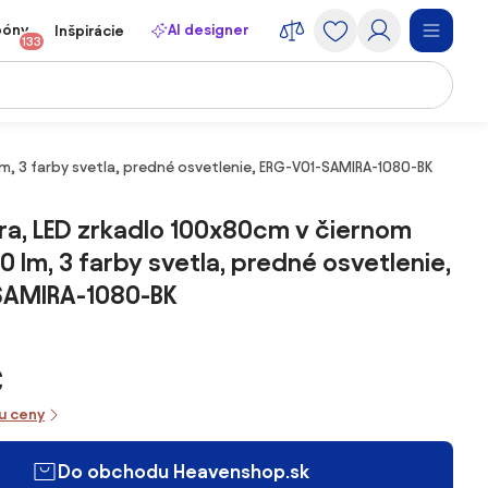
póny
AI designer
Inšpirácie
133
m, 3 farby svetla, predné osvetlenie, ERG-V01-SAMIRA-1080-BK
ra, LED zrkadlo 100x80cm v čiernom
0 lm, 3 farby svetla, predné osvetlenie,
SAMIRA-1080-BK
€
iu ceny
Do obchodu Heavenshop.sk