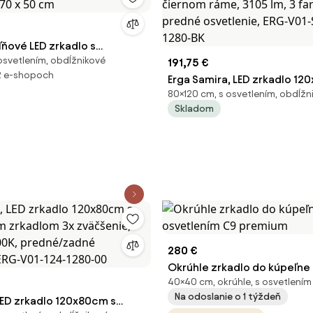
ňové LED zrkadlo s
osvetlením, obdĺžnikové
, 70 x 50 cm
191,75 €
2 e-shopoch
Erga Samira, LED zrkadlo 12
80×120 cm, s osvetlením, obdĺžn
čiernom ráme, 3105 lm, 3 far
Skladom
predné osvetlenie, ERG-V0
1280-BK
280 €
Okrúhle zrkadlo do kúpeľne 
40×40 cm, okrúhle, s osvetlením
osvetlením C9 premium
Na odoslanie o 1 týždeň
LED zrkadlo 120x80cm s