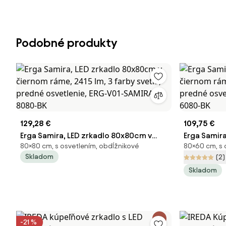
Podobné produkty
129,28 €
109,75 €
Erga Samira, LED zrkadlo 80x80cm v
Erga Samir
80×80 cm, s osvetlením, obdĺžnikové
80×60 cm, s 
čiernom ráme, 2415 lm, 3 farby svetla,
čiernom rám
Skladom
(2)
predné osvetlenie, ERG-V01-SAMIRA-
predné osv
Skladom
8080-BK
6080-BK
-21 %