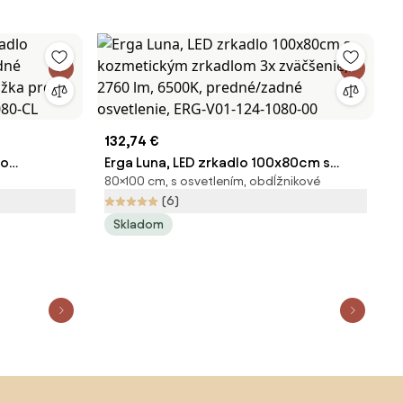
132,74 €
lo
Erga Luna, LED zrkadlo 100x80cm s
80×100 cm, s osvetlením, obdĺžnikové
redné
kozmetickým zrkadlom 3x zväčšenie,
(6)
ložka proti
2760 lm, 6500K, predné/zadné
Skladom
4080-CL
osvetlenie, ERG-V01-124-1080-00