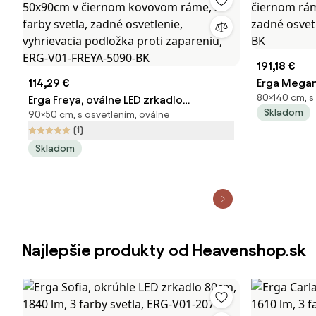
191,18 €
114,29 €
Erga Megan
80×140 cm, s
Erga Freya, oválne LED zrkadlo
čiernom rám
Skladom
90×50 cm, s osvetlením, oválne
50x90cm v čiernom kovovom ráme, 3
zadné osve
(1)
farby svetla, zadné osvetlenie,
1480-BK
Skladom
vyhrievacia podložka proti zapareniu,
ERG-V01-FREYA-5090-BK
Najlepšie produkty od Heavenshop.sk