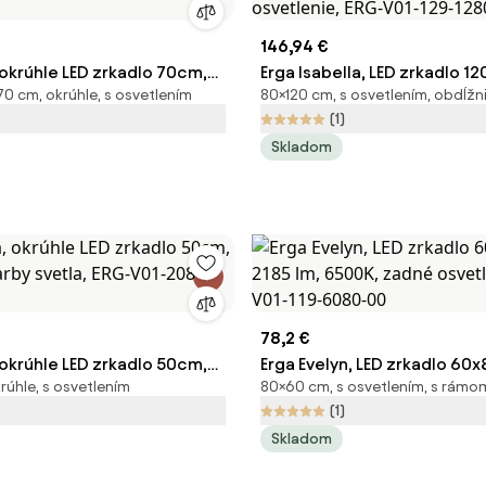
146,94 €
 okrúhle LED zrkadlo 70cm,
Erga Isabella, LED zrkadlo 1
70 cm, okrúhle, s osvetlením
80×120 cm, s osvetlením, obdĺžn
farby svetla, ERG-V01-208-
3105 lm, 6500K, predné/za
(1)
osvetlenie, ERG-V01-129-12
Skladom
78,2 €
 okrúhle LED zrkadlo 50cm,
Erga Evelyn, LED zrkadlo 60
rúhle, s osvetlením
80×60 cm, s osvetlením, s rámo
farby svetla, ERG-V01-208-
lm, 6500K, zadné osvetlenie
(1)
119-6080-00
Skladom