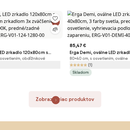
85,47 €
LED zrkadlo 120x80cm s
Erga Demi, oválne LED zrkad
 osvetlením, obdĺžnikové
80×40 cm, s osvetlením, oválne
m zrkadlom 3x zväčšenie,
40x80cm, 3 farby svetla, p
(1)
500K, predné/zadné
osvetlenie, vyhrievacia pod
Skladom
, ERG-V01-124-1280-00
zapareniu, ERG-V01-DEMI-
Zobraziť viac produktov