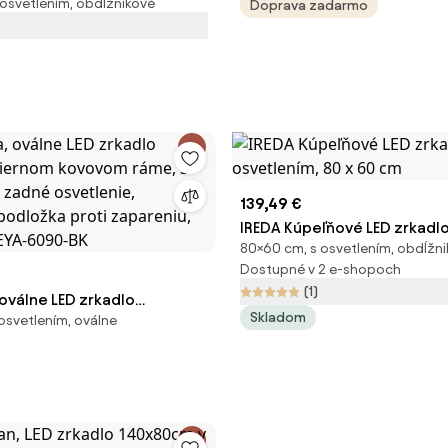
 osvetlením, obdĺžnikové
m zrkadlom 3x zväčšenie,
Doprava zadarmo
500K, predné/zadné
, ERG-V01-124-1280-00
139,49 €
IREDA Kúpeľňové LED zrkadlo
80×60 cm, s osvetlením, obdĺžn
osvetlením, 80 x 60 cm
Dostupné v 2 e-shopoch
(1)
 oválne LED zrkadlo
Skladom
osvetlením, oválne
čiernom kovovom ráme, 3
a, zadné osvetlenie,
 podložka proti zapareniu,
REYA-6090-BK