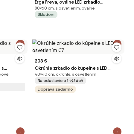
Erga Freya, oválne LED zrkadlo
80×60 cm, s osvetlením, oválne
60x80cm v čiernom kovovom ráme, 3
Skladom
farby svetla, zadné osvetlenie,
vyhrievacia podložka proti zapareniu,
ERG-V01-FREYA-6080-BK
203 €
 s
Okrúhle zrkadlo do kúpeľne s LED
ikové
40×40 cm, okrúhle, s osvetlením
osvetlením C7
Na odoslanie o 1 týždeň
Doprava zadarmo