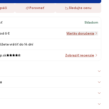
 páči
Porovnať
Sledujte cenu
sť
Skladom
od 6 €
Všetky doručenia
žete vrátiť do 14 dní
p.sk
Zobraziť recenzie
u