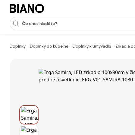
Preskočiť navigáciu, prejsť na obsah
Vstup pre vyhľadávanie
Preskočiť obsah, prejsť na pätu
Doplnky
Doplnky do kúpeľne
Doplnky k umývadlu
Zrkadlá d