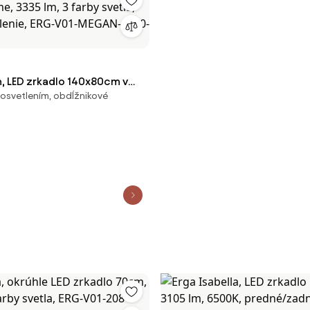
, LED zrkadlo 140x80cm v
 osvetlením, obdĺžnikové
e, 3335 lm, 3 farby svetla,
tlenie, ERG-V01-MEGAN-