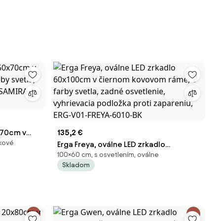
x70cm v
135,2 €
ikové
by svetla,
Erga Freya, oválne LED zrkadlo
100×60 cm, s osvetlením, oválne
1-SAMIRA-
60x100cm v čiernom kovovom ráme, 3
Skladom
farby svetla, zadné osvetlenie,
vyhrievacia podložka proti zapareniu,
ERG-V01-FREYA-6010-BK