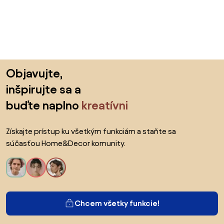
Preskočiť pätu, prejsť na začiatok stránky
Objavujte,
inšpirujte sa a
buďte naplno
kreatívni
Získajte prístup ku všetkým funkciám a staňte sa
súčasťou Home&Decor komunity.
Chcem všetky funkcie!