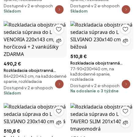
2 vankúšiky ZADARMO
2 vankúšiky ZDARMA
Dostupné v 2 e-shopoch
Dostupné v 2 e-shopoch
Skladom
Skladom
510,8 €
Rozkladacia obojstranná
490,2 €
77-90×230×140 cm, na
sedacia súprava do L SILVIANO
Rozkladacia obojstranná
každodenné spanie,
230x140 cm, béžová
84×220×143 cm, na každodenné
sedacia súprava do L VENORIA
rozkladacia
spanie, rozkladacia
220x143 cm, horčicová + 2
Dostupné v 2 e-shopoch
Dostupné v 2 e-shopoch
vankúšiky ZDARMA
Na odoslanie o 3 týždne
Skladom
510,8 €