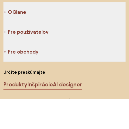
O Biane
Pre používateľov
Pre obchody
Určite preskúmajte
Produkty
Inšpirácie
AI designer
Sledujte nás na sociálnych sieťach