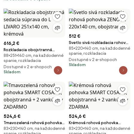
512 €
Svetlo sivá rozkladacia rohová
616,2 €
85×220×140 cm, na každodenné
pohovka ZENOVA 220x140 cm,
Rozkladacia obojstranná
spanie, rozkladacia
obojstranná
88×251×140 cm, na každodenné
sedacia súprava do L LIVARO
Dostupné v 2 e-shopoch
spanie, rozkladacia
251x140 cm, krémová
Skladom
Dostupné v 2 e-shopoch
Skladom
524,6 €
524,6 €
Tmavozelená rohová pohovka
Krémová rohová pohovka
83×230×140 cm, na každodenné
83×230×140 cm, na každodenné
SMART COSARO, obojstranná +
SMART COSARO, obojstranná +
spanie, rozkladacia
spanie, rozkladacia