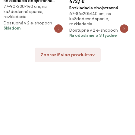
Rozkladacia obojstranná
472,1 €
77-90×230×140 cm, na
sedacia súprava do L SILVIANO
Rozkladacia obojstranná
každodenné spanie,
230x140 cm, sivá
67-86×201×140 cm, na
sedacia súprava do L TAVERO
rozkladacia
každodenné spanie,
SLIM 201x140 cm, tmavomodrá
Dostupné v 2 e-shopoch
rozkladacia
Skladom
Dostupné v 2 e-shopoch
Na odoslanie o 3 týždne
Zobraziť viac produktov