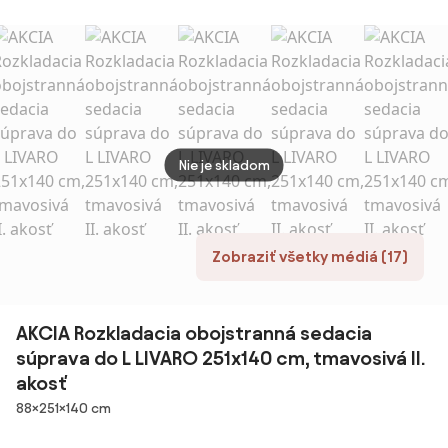
Cosmopolitan
ZENOVA
béžový plyš
plyš 
Design
220x140 cm,
Pretty 03
obojstranná
Nie je skladom
Zobraziť všetky médiá (17)
AKCIA Rozkladacia obojstranná sedacia
súprava do L LIVARO 251x140 cm, tmavosivá II.
akosť
Rozmery
88×251×140 cm