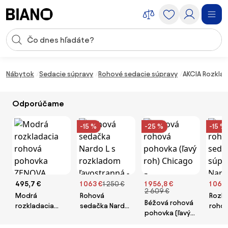
Preskočiť navigáciu, prejsť na obsah
Vstup pre vyhľadávanie
Preskočiť obsah, prejsť na pätu
Nábytok
Sedacie súpravy
Rohové sedacie súpravy
AKCIA Rozklad
Odporúčame
-15 %
-25 %
-15 %
495,7 €
1 063 €
1 250 €
1 956,8 €
1 063
2 609 €
Modrá
Rohová
Rozkl
Béžová rohová
rozkladacia
sedačka Nardo
rohov
pohovka (ľavý
rohová
L s rozkladom
súpra
roh) Chicago –
pohovka
ľavostranná -
pravá