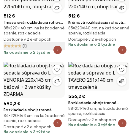
512 €
512 €
Tmavo sivá rozkladacia rohová
Krémová rozkladacia rohová
85×220×140 cm, na každodenné
85×220×140 cm, na každodenné
pohovka ZENOVA 220x140 cm,
pohovka ZENOVA 220x140 cm,
spanie, rozkladacia
spanie, rozkladacia
obojstranná
obojstranná
Dostupné v 2 e-shopoch
Dostupné v 2 e-shopoch
Na odoslanie o 2 týždne
(1)
Na odoslanie o 2 týždne
556,2 €
Rozkladacia obojstranná
490,2 €
88×251×140 cm, na každodenné
sedacia súprava do L TAVERO
Rozkladacia obojstranná
spanie, rozkladacia
251x140 cm, tmavozelená
84×220×143 cm, na každodenné
sedacia súprava do L VENORIA
Dostupné v 2 e-shopoch
spanie, rozkladacia
220x143 cm, béžová + 2
Na odoslanie o 3 týždne
Dostupné v 2 e-shopoch
vankúšiky ZDARMA
Na odoslanie o 3 týždne