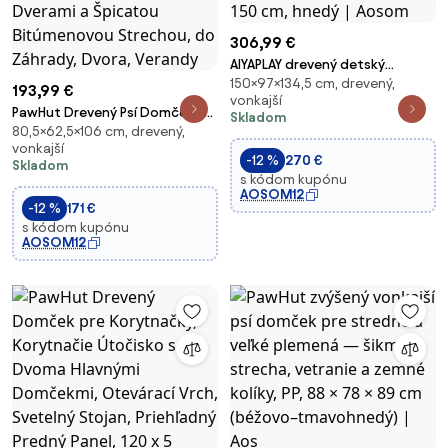
306,99 €
AIYAPLAY drevený detský
150×97×134,5 cm, drevený,
domček do záhrady – dvere, 3
193,99 €
vonkajší
okná, 2 kvetináče, 3–8 rokov –
PawHut Drevený Psí Domček s
Skladom
134,5 × 97 × 150 cm, hnedý |
80,5×62,5×106 cm, drevený,
Terasou a Zábranou,
Aosom
vonkajší
Exteriérový Psí Domček s
-12 %
270 €
Skladom
Posuvnými Dverami a Špicatou
s kódom kupónu
Bitúmenovou Strechou, do
AOSOM12
-12 %
171 €
Záhrady, Dvora, Verandy
s kódom kupónu
AOSOM12