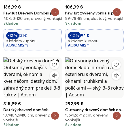
136,99 €
106,99 €
PawHut Drevený Domček pre
PawHut zvýšený vonkajší psí
40×50×120 cm, drevený, vonkajší
89×78×88 cm, plastový, vonkajší
Korytnačky, Korytnačie
domček pre stredné a veľké
Skladom
Skladom
Útočisko s Dvoma Hlavnými
plemená — šikmá strecha,
Domčekmi, Otevárací Vrch,
vetranie a zemné kolíky, PP, 88 ×
-12 %
121 €
-12 %
94 €
Svetelný Stojan, Priehľadný
78 × 89 cm (béžovo–
s kódom kupónu
s kódom kupónu
Predný Panel, 120 x 5
tmavohnedý) | Aos
AOSOM12
AOSOM12
315,99 €
292,99 €
Detský drevený domček
Outsunny drevený domček do
137×104,5×110 cm, drevený,
135×126×112 cm, drevený,
Outsunny vonkajší s dverami,
interiéru a exteriéru s dverami,
vonkajší
vonkajší
oknom a kvetináčom, detský
oknami, truhlíkmi a poličkami —
Skladom
Skladom
dom, záhradný dom pre deti 3-
sivý, 3–8 rokov | Aosom