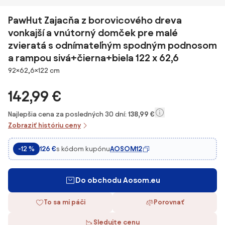
PawHut Zajacňa z borovicového dreva
vonkajší a vnútorný domček pre malé
zvieratá s odnímateľným spodným podnosom
a rampou sivá+čierna+biela 122 x 62,6
Rozmery
92×62,6×122 cm
142,99 €
Najlepšia cena za posledných 30 dní:
138,99 €
Zobraziť históriu ceny
s kódom kupónu
AOSOM12
-12 %
126 €
Do obchodu Aosom.eu
To sa mi páči
Porovnať
Sledujte cenu