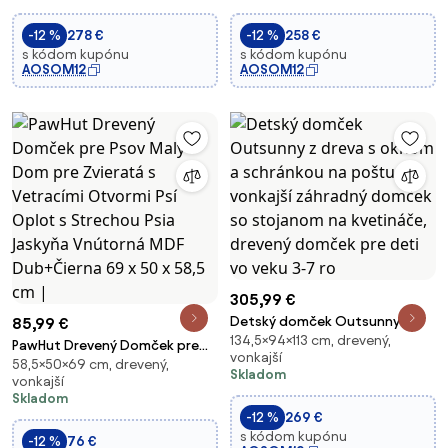
8 rokov | Aosom
-12 %
278 €
-12 %
258 €
s kódom kupónu
s kódom kupónu
AOSOM12
AOSOM12
305,99 €
Detský domček Outsunny z
85,99 €
134,5×94×113 cm, drevený,
dreva s oknom a schránkou na
PawHut Drevený Domček pre
vonkajší
poštu, vonkajší záhradný
58,5×50×69 cm, drevený,
Psov Malý Dom pre Zvieratá s
Skladom
vonkajší
domček so stojanom na
Vetracími Otvormi Psí Oplot s
Skladom
kvetináče, drevený domček pre
Strechou Psia Jaskyňa Vnútorná
-12 %
269 €
deti vo veku 3-7 ro
MDF Dub+Čierna 69 x 50 x 58,5
s kódom kupónu
-12 %
76 €
cm |