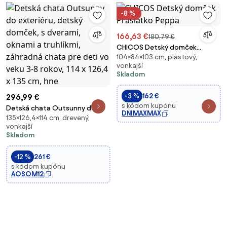
-8 %
166,63 €
180,79 €
CHICOS Detský domček
104×84×103 cm, plastový,
Prasiatko Peppa
vonkajší
Skladom
-3 %
162 €
296,99 €
s kódom kupónu
Detská chata Outsunny do
DNIMAXMAX
135×126,4×114 cm, drevený,
exteriéru, detský domček, s
vonkajší
dverami, oknami a truhlíkmi,
Skladom
záhradná chata pre deti vo
veku 3-8 rokov, 114 x 126,4 x 135
-12 %
261 €
cm, hne
s kódom kupónu
AOSOM12