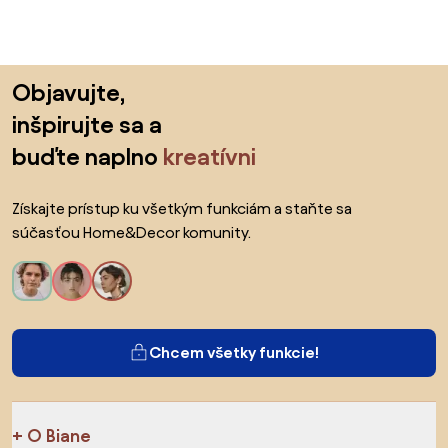
Preskočiť pätu, prejsť na začiatok stránky
Objavujte,
inšpirujte sa a
buďte naplno
kreatívni
Získajte prístup ku všetkým funkciám a staňte sa
súčasťou Home&Decor komunity.
Chcem všetky funkcie!
O Biane