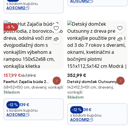
AOSOM12
s kódom kupónu
AOSOM12
-6 %
157,99 €
352,99 €
167,99 €
PawHut Zajačia búda 2
Detský domček Outsunny z
68×52×150 cm, drevený, vonkajší
142×112,5×151 cm, drevený,
poschodia, z borovicového
dreva pre vonkajšie použitie
Skladom
vonkajší
dreva, odolná voči zime,
pre deti od 3 do 7 rokov s
Skladom
dvojpodlažný dom s vonkajším
dverami, oknami, kvetináčmi a
-12 %
139 €
výbehom a rampou 150x52x68
bočnými plotmi 151x112,5x142
-12 %
311 €
s kódom kupónu
cm, vonkajšia klietka
cm Modrá |
AOSOM12
s kódom kupónu
AOSOM12