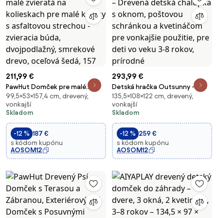
211,99 €
293,99 €
PawHut Domček pre malé
Detská hračka Outsunny –
99,5×53×157,4 cm, drevený,
135,5×108×122 cm, drevený,
zvieratá na kolieskach pre malé
Drevená detská chalúpka s
vonkajší
vonkajší
králiky s asfaltovou strechou -
oknom, poštovou schránkou a
Skladom
Skladom
zvieracia búda, dvojpodlažný,
kvetináčom pre vonkajšie
smrekové drevo, oceľová šedá,
použitie, pre deti vo veku 3-8
-12 %
187 €
-12 %
259 €
157
rokov, prírodné
s kódom kupónu
s kódom kupónu
AOSOM12
AOSOM12