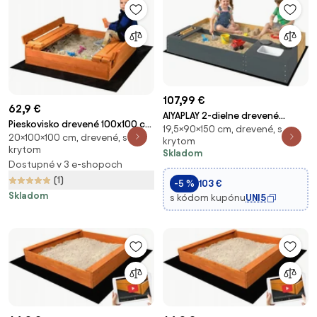
107,99 €
62,9 €
AIYAPLAY 2-dielne drevené
Pieskovisko drevené 100x100 cm
19,5×90×150 cm, drevené, s
pieskovisko 150 × 90 cm s
20×100×100 cm, drevené, s
uzatvárateľné - impregnované
krytom
lavicou, úložným priestorom,
krytom
Skladom
hracou varnou doskou a
Dostupné v 3 e-shopoch
odnímateľným drezom, korálky
(1)
-5 %
103 €
abakusu – 3–8 rok
Skladom
s kódom kupónu
UNI5