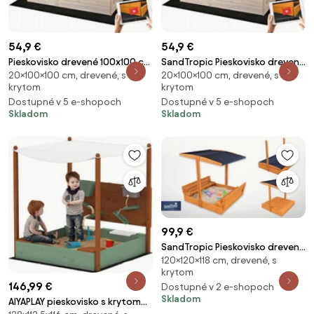
54,9 €
54,9 €
Pieskovisko drevené 100x100 cm
SandTropic Pieskovisko drevené
20×100×100 cm, drevené, s
20×100×100 cm, drevené, s
uzatvárateľné
100x100 cm uzatvárateľné
krytom
krytom
Dostupné v 5 e-shopoch
Dostupné v 5 e-shopoch
Skladom
Skladom
99,9 €
SandTropic Pieskovisko drevené
120×120×118 cm, drevené, s
so strieškou 120x120 cm
krytom
uzatvárateľné - impregnované
146,99 €
Dostupné v 2 e-shopoch
Skladom
AIYAPLAY pieskovisko s krytom