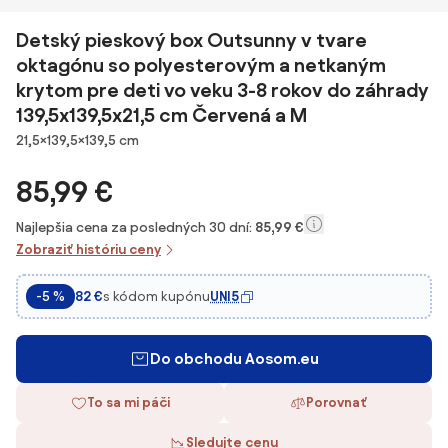
Detský pieskový box Outsunny v tvare
oktagónu so polyesterovým a netkaným
krytom pre deti vo veku 3-8 rokov do záhrady
139,5x139,5x21,5 cm Červená a M
Rozmery
21,5×139,5×139,5 cm
85,99 €
Najlepšia cena za posledných 30 dní:
85,99 €
Zobraziť históriu ceny
s kódom kupónu
UNI5
-5 %
82 €
Do obchodu Aosom.eu
To sa mi páči
Porovnať
Sledujte cenu