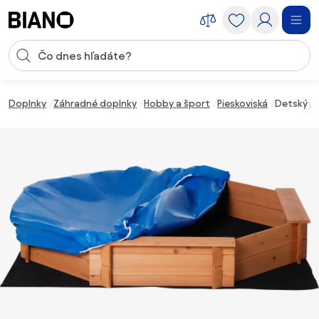
Preskočiť navigáciu, prejsť na obsah
Vstup pre vyhľadávanie
Preskočiť obsah, prejsť na pätu
Doplnky
Záhradné doplnky
Hobby a šport
Pieskoviská
Detský pi