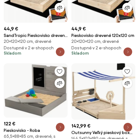
44,9 €
44,9 €
SandTropic Pieskovisko drevené
Pieskovisko drevené 120x120 cm
20×120×120 cm, drevené
20×120×120 cm, drevené
120x120
Dostupné v 2 e-shopoch
Dostupné v 2 e-shopoch
Skladom
Skladom
122 €
142,99 €
Pieskovisko - Roba
Outsunny Veľký pieskový box
65,5×88×85 cm, drevené, s
144,5×103×180 cm, drevené, s
so strieškou v dizajne lode,