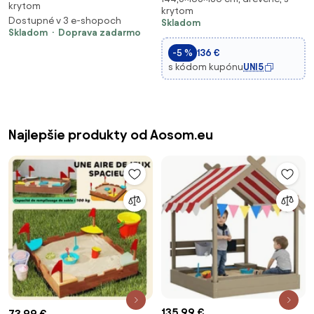
krytom
krytom
pieskovisko z dreva so
Dostupné v 3 e-shopoch
Skladom
zábavným herným domčekom a
Skladom
Doprava zadarmo
kuchynskou súpravou, úložný
-5 %
136 €
priestor pre de
s kódom kupónu
UNI5
Najlepšie produkty od Aosom.eu
135,99 €
73,99 €