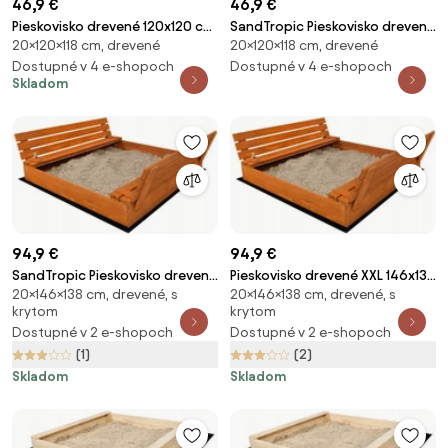
46,9 €
46,9 €
Pieskovisko drevené 120x120 cm
SandTropic Pieskovisko drevené
20×120×118 cm, drevené
20×120×118 cm, drevené
- impregnované
120x120 - impregnované
Dostupné v 4 e-shopoch
Dostupné v 4 e-shopoch
Skladom
94,9 €
94,9 €
SandTropic Pieskovisko drevené
Pieskovisko drevené XXL 146x138
20×146×138 cm, drevené, s
20×146×138 cm, drevené, s
XXL 146x138 cm uzatvárateľné -
cm uzatvárateľné -
krytom
krytom
impregnované
impregnované
Dostupné v 2 e-shopoch
Dostupné v 2 e-shopoch
(1)
(2)
Skladom
Skladom