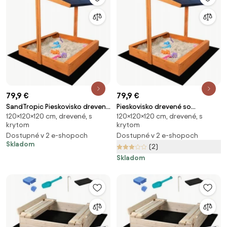
79,9 €
79,9 €
SandTropic Pieskovisko drevené
Pieskovisko drevené so
120×120×120 cm, drevené, s
120×120×120 cm, drevené, s
so strieškou 120x120 cm
strieškou 120x120 cm
krytom
krytom
impregnované
impregnované
Dostupné v 2 e-shopoch
Dostupné v 2 e-shopoch
Skladom
(2)
Skladom